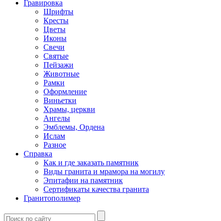
Гравировка
Шрифты
Кресты
Цветы
Иконы
Свечи
Святые
Пейзажи
Животные
Рамки
Оформление
Виньетки
Храмы, церкви
Ангелы
Эмблемы, Ордена
Ислам
Разное
Справка
Как и где заказать памятник
Виды гранита и мрамора на могилу
Эпитафии на памятник
Сертификаты качества гранита
Гранитополимер