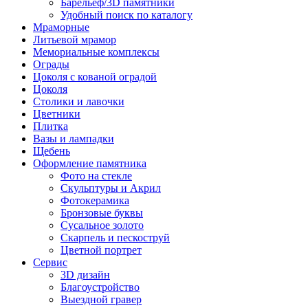
Барельеф/3D памятники
Удобный поиск по каталогу
Мраморные
Литьевой мрамор
Мемориальные комплексы
Ограды
Цоколя с кованой оградой
Цоколя
Столики и лавочки
Цветники
Плитка
Вазы и лампадки
Щебень
Оформление памятника
Фото на стекле
Скульптуры и Акрил
Фотокерамика
Бронзовые буквы
Сусальное золото
Скарпель и пескоструй
Цветной портрет
Сервис
3D дизайн
Благоустройство
Выездной гравер