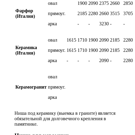
овал
1900
2090
2375
2660
2850
Фарфор
прямоуг.
2185
2280
2660
3515
3705
(Италия)
арка
-
-
3230
-
-
овал
1615
1710
1900
2090
2185
2280
Керамика
прямоуг.
1615
1710
1900
2090
2185
2280
(Италия)
арка
-
-
-
2090
-
2280
овал
Керамогранит
прямоуг.
арка
Ниша под керамику (выемка в граните) является
обязательной для долговечного крепления в
памятнике.