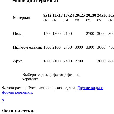
Ниши для керамики
9х12
13х18
18х24
20х25
20х30
24х30
30
Материал
см
см
см
см
см
см
см
Овал
1500
1800
2100
2700
3000
36
Прямоугольник
1800
2100
2700
3000
3300
3600
48
Арка
1800
2100
2400
2700
3600
48
Выберите размер фотографии на
керамике
Фотокерамика Российского производства.
Другие виды и
формы керамики
.
?
Фото на стекле