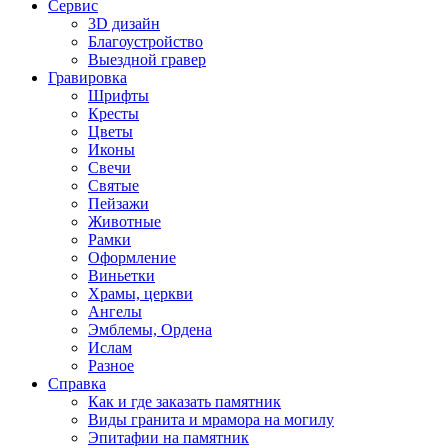
Сервис
3D дизайн
Благоустройство
Выездной гравер
Гравировка
Шрифты
Кресты
Цветы
Иконы
Свечи
Святые
Пейзажи
Животные
Рамки
Оформление
Виньетки
Храмы, церкви
Ангелы
Эмблемы, Ордена
Ислам
Разное
Справка
Как и где заказать памятник
Виды гранита и мрамора на могилу
Эпитафии на памятник