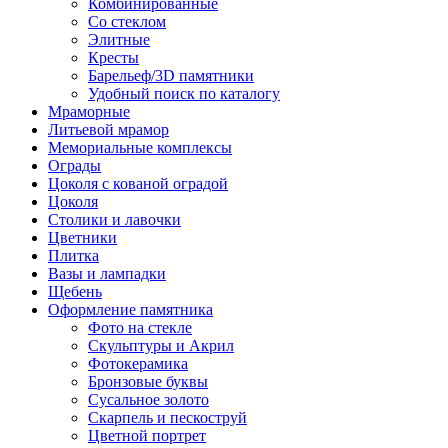
Комбинированные
Со стеклом
Элитные
Кресты
Барельеф/3D памятники
Удобный поиск по каталогу
Мраморные
Литьевой мрамор
Мемориальные комплексы
Ограды
Цоколя с кованой оградой
Цоколя
Столики и лавочки
Цветники
Плитка
Вазы и лампадки
Щебень
Оформление памятника
Фото на стекле
Скульптуры и Акрил
Фотокерамика
Бронзовые буквы
Сусальное золото
Скарпель и пескоструй
Цветной портрет