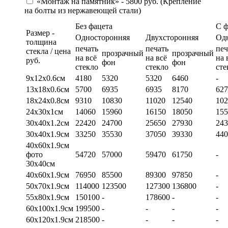
«Монтаж на памятник» - 5800 руб. (Крепление
на болты из нержавеющей стали)
Без фацета
С 
Размер -
Односторонняя
Двухсторонняя
Од
толщина
печать
печать
печ
стекла / цена
прозрачный
прозрачный
на всё
на всё
на 
руб.
фон
фон
стекло
стекло
сте
9х12х0.6см
4180
5320
5320
6460
-
13х18х0.6см
5700
6935
6935
8170
627
18х24х0.8см
9310
10830
11020
12540
102
24х30х1см
14060
15960
16150
18050
155
30х40х1.2см
22420
24700
25650
27930
243
30х40х1.9см
33250
35530
37050
39330
440
40х60х1.9см
фото
54720
57000
59470
61750
-
30х40см
40х60х1.9см
76950
85500
89300
97850
-
50х70х1.9см
114000
123500
127300
136800
-
55х80х1.9см
150100
-
178600
-
-
60х100х1.9см
199500
-
-
-
-
60х120х1.9см
218500
-
-
-
-