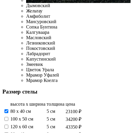
Габбро-Диабаз
Дымовский
Жельтау
Амфиболит
Мансуровский
Сопка Бунтина
Калгуваара
Масловский
Лезниковский
Покостовский
Лабрадорит
Капустинский
Змеевик
Цветок Урала
Мрамор Уфалей
Мрамор Коелга
Размер стелы
высота х ширина
толщина
цена
80 х 40 см
5 см
23100 ₽
100 х 50 см
5 см
34200 ₽
120 х 60 см
5 см
43350 ₽