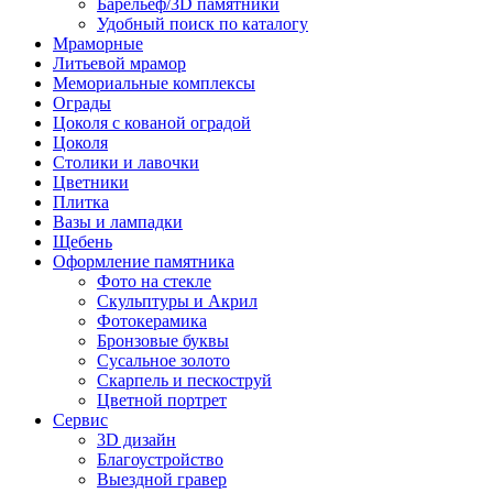
Барельеф/3D памятники
Удобный поиск по каталогу
Мраморные
Литьевой мрамор
Мемориальные комплексы
Ограды
Цоколя с кованой оградой
Цоколя
Столики и лавочки
Цветники
Плитка
Вазы и лампадки
Щебень
Оформление памятника
Фото на стекле
Скульптуры и Акрил
Фотокерамика
Бронзовые буквы
Сусальное золото
Скарпель и пескоструй
Цветной портрет
Сервис
3D дизайн
Благоустройство
Выездной гравер