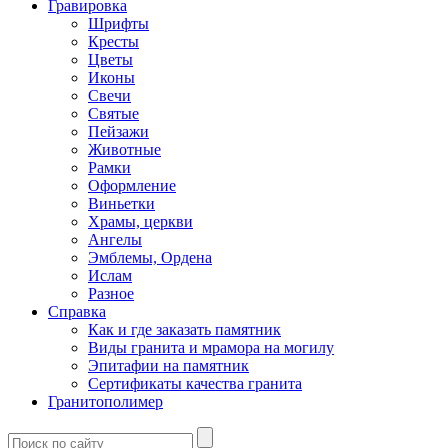
Гравировка
Шрифты
Кресты
Цветы
Иконы
Свечи
Святые
Пейзажи
Животные
Рамки
Оформление
Виньетки
Храмы, церкви
Ангелы
Эмблемы, Ордена
Ислам
Разное
Справка
Как и где заказать памятник
Виды гранита и мрамора на могилу
Эпитафии на памятник
Сертификаты качества гранита
Гранитополимер