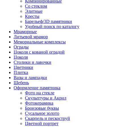
Комбинированные
Со стеклом
Элитные
Кресты
Барельеф/3D памятники
Удобный поиск по каталогу
Мраморные
Литьевой мрамор
Мемориальные комплексы
Ограды
Цоколя с кованой оградой
Цоколя
Столики и лавочки
Цветники
Плитка
Вазы и лампадки
Щебень
Оформление памятника
Фото на стекле
Скульптуры и Акрил
Фотокерамика
Бронзовые буквы
Сусальное золото
Скарпель и пескоструй
Цветной портрет