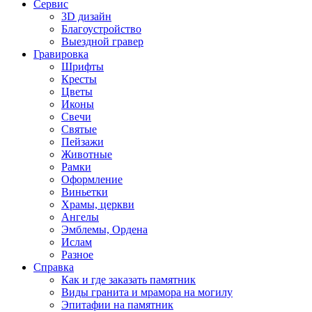
Сервис
3D дизайн
Благоустройство
Выездной гравер
Гравировка
Шрифты
Кресты
Цветы
Иконы
Свечи
Святые
Пейзажи
Животные
Рамки
Оформление
Виньетки
Храмы, церкви
Ангелы
Эмблемы, Ордена
Ислам
Разное
Справка
Как и где заказать памятник
Виды гранита и мрамора на могилу
Эпитафии на памятник