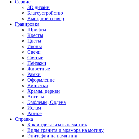
Сервис
3D дизайн
Благоустройство
Выездной гравер
Гравировка
Шрифты
Кресты
Цветы
Иконы
Свечи
Святые
Пейзажи
Животные
Рамки
Оформление
Виньетки
Храмы, церкви
Ангелы
Эмблемы, Ордена
Ислам
Разное
Справка
Как и где заказать памятник
Виды гранита и мрамора на могилу
Эпитафии на памятник