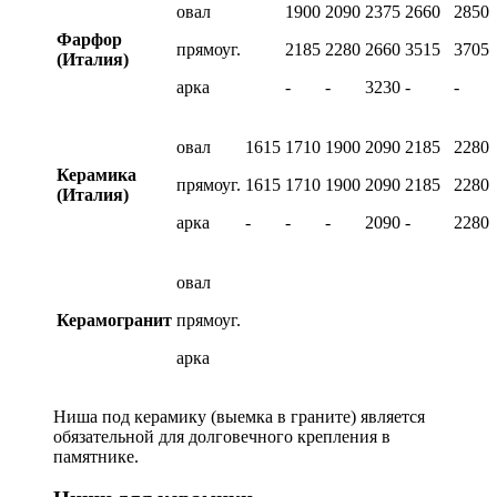
овал
1900
2090
2375
2660
2850
Фарфор
прямоуг.
2185
2280
2660
3515
3705
(Италия)
арка
-
-
3230
-
-
овал
1615
1710
1900
2090
2185
2280
Керамика
прямоуг.
1615
1710
1900
2090
2185
2280
(Италия)
арка
-
-
-
2090
-
2280
овал
Керамогранит
прямоуг.
арка
Ниша под керамику (выемка в граните) является
обязательной для долговечного крепления в
памятнике.