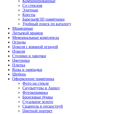
Комбинированные
Со стеклом
Элитные
Кресты
Барельеф/3D памятники
Удобный поиск по каталогу
Мраморные
Литьевой мрамор
Мемориальные комплексы
Ограды
Цоколя с кованой оградой
Цоколя
Столики и лавочки
Цветники
Плитка
Вазы и лампадки
Щебень
Оформление памятника
Фото на стекле
Скульптуры и Акрил
Фотокерамика
Бронзовые буквы
Сусальное золото
Скарпель и пескоструй
Цветной портрет