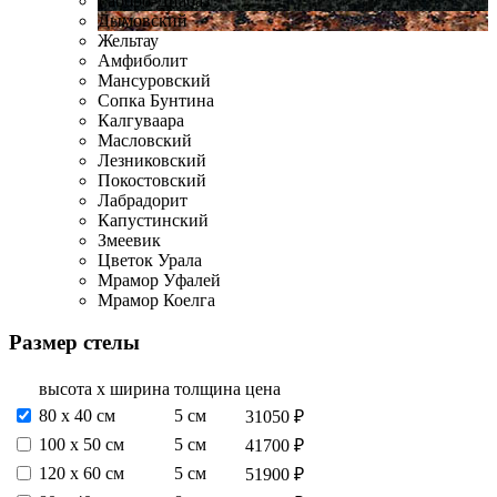
Габбро-Диабаз
Дымовский
Жельтау
Амфиболит
Мансуровский
Сопка Бунтина
Калгуваара
Масловский
Лезниковский
Покостовский
Лабрадорит
Капустинский
Змеевик
Цветок Урала
Мрамор Уфалей
Мрамор Коелга
Размер стелы
высота х ширина
толщина
цена
80 х 40 см
5 см
31050 ₽
100 х 50 см
5 см
41700 ₽
120 х 60 см
5 см
51900 ₽