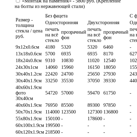
«Монтаж на памятник» - 5800 руб. (Крепление
на болты из нержавеющей стали)
Без фацета
С 
Размер -
Односторонняя
Двухсторонняя
Од
толщина
печать
печать
печ
стекла / цена
прозрачный
прозрачный
на всё
на всё
на 
руб.
фон
фон
стекло
стекло
сте
9х12х0.6см
4180
5320
5320
6460
-
13х18х0.6см
5700
6935
6935
8170
627
18х24х0.8см
9310
10830
11020
12540
102
24х30х1см
14060
15960
16150
18050
155
30х40х1.2см
22420
24700
25650
27930
243
30х40х1.9см
33250
35530
37050
39330
440
40х60х1.9см
фото
54720
57000
59470
61750
-
30х40см
40х60х1.9см
76950
85500
89300
97850
-
50х70х1.9см
114000
123500
127300
136800
-
55х80х1.9см
150100
-
178600
-
-
60х100х1.9см
199500
-
-
-
-
60х120х1.9см
218500
-
-
-
-