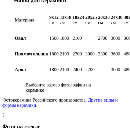
Ниши для керамики
9х12
13х18
18х24
20х25
20х30
24х30
30
Материал
см
см
см
см
см
см
см
Овал
1500
1800
2100
2700
3000
36
Прямоугольник
1800
2100
2700
3000
3300
3600
48
Арка
1800
2100
2400
2700
3600
48
Выберите размер фотографии на
керамике
Фотокерамика Российского производства.
Другие виды и
формы керамики
.
?
Фото на стекле