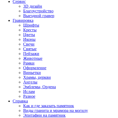
Сервис
3D дизайн
Благоустройство
Выездной гравер
Гравировка
Шрифты
Кресты
Цветы
Иконы
Свечи
Святые
Пейзажи
Животные
Рамки
Оформление
Виньетки
Храмы, церкви
Ангелы
Эмблемы, Ордена
Ислам
Разное
Справка
Как и где заказать памятник
Виды гранита и мрамора на могилу
Эпитафии на памятник