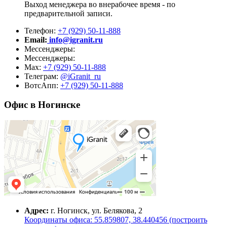
Выход менеджера во внерабочее время - по
предварительной записи.
Телефон:
+7 (929) 50-11-888
Email:
info@igranit.ru
Мессенджеры:
Мессенджеры:
Мах:
+7 (929) 50-11-888
Телеграм:
@iGranit_ru
ВотсАпп:
+7 (929) 50-11-888
Офис в Ногинске
Адрес:
г. Ногинск, ул. Белякова, 2
Координаты офиса: 55.859807, 38.440456 (построить