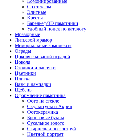
Комбинированные
Со стеклом
Элитные
Кресты
Барельеф/3D памятники
Удобный поиск по каталогу
Мраморные
Литьевой мрамор
Мемориальные комплексы
Ограды
Цоколя с кованой оградой
Цоколя
Столики и лавочки
Цветники
Плитка
Вазы и лампадки
Щебень
Оформление памятника
Фото на стекле
Скульптуры и Акрил
Фотокерамика
Бронзовые буквы
Сусальное золото
Скарпель и пескоструй
Цветной портрет