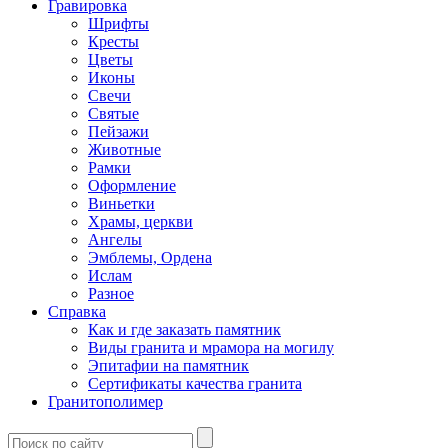
Гравировка
Шрифты
Кресты
Цветы
Иконы
Свечи
Святые
Пейзажи
Животные
Рамки
Оформление
Виньетки
Храмы, церкви
Ангелы
Эмблемы, Ордена
Ислам
Разное
Справка
Как и где заказать памятник
Виды гранита и мрамора на могилу
Эпитафии на памятник
Сертификаты качества гранита
Гранитополимер