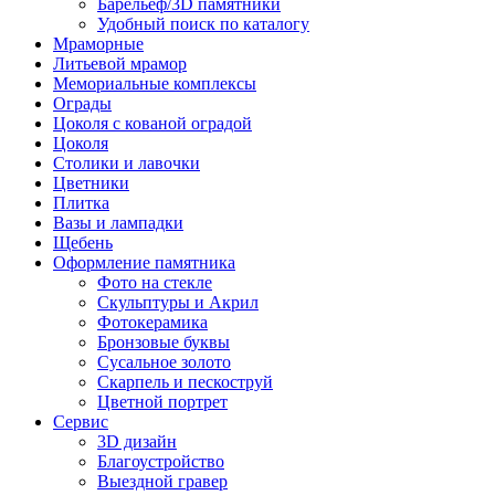
Барельеф/3D памятники
Удобный поиск по каталогу
Мраморные
Литьевой мрамор
Мемориальные комплексы
Ограды
Цоколя с кованой оградой
Цоколя
Столики и лавочки
Цветники
Плитка
Вазы и лампадки
Щебень
Оформление памятника
Фото на стекле
Скульптуры и Акрил
Фотокерамика
Бронзовые буквы
Сусальное золото
Скарпель и пескоструй
Цветной портрет
Сервис
3D дизайн
Благоустройство
Выездной гравер