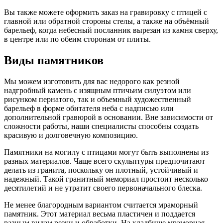
Вы также можете оформить заказ на гравировку с птицей с
главной или обратной стороны стелы, а также на объёмный
барельеф, когда небесный посланник вырезан из камня сверху,
в центре или по обеим сторонам от плиты.
Виды памятников
Мы можем изготовить для вас недорого как резной
надгробный камень с изящным птичьим силуэтом или
рисунком пернатого, так и объемный художественный
барельеф в форме обитателя неба с надписью или
дополнительной гравюрой в основании. Вне зависимости от
сложности работы, наши специалисты способны создать
красивую и долговечную композицию.
Памятники на могилу с птицами могут быть выполнены из
разных материалов. Чаще всего скульптуры предпочитают
делать из гранита, поскольку он плотный, устойчивый и
надежный. Такой гранитный мемориал простоит несколько
десятилетий и не утратит своего первоначального блеска.
Не менее благородным вариантом считается мраморный
памятник. Этот материал весьма пластичен и поддается
разным видам резки и обработки. На кладбище мраморная