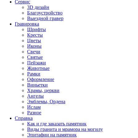
Сервис
3D дизайн
Благоустройство
Выездной гравер
Гравировка
Шрифты
Кресты
Цветы
Иконы
Свечи
Святые
Пейзажи
Животные
Рамки
Оформление
Виньетки
Храмы, церкви
Ангелы
Эмблемы, Ордена
Ислам
Разное
Справка
Как и где заказать памятник
Виды гранита и мрамора на могилу
Эпитафии на памятник