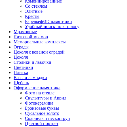
Комбинированные
Со стеклом
Элитные
Кресты
Барельеф/3D памятники
Удобный поиск по каталогу
Мраморные
Литьевой мрамор
Мемориальные комплексы
Ограды
Цоколя с кованой оградой
Цоколя
Столики и лавочки
Цветники
Плитка
Вазы и лампадки
Щебень
Оформление памятника
Фото на стекле
Скульптуры и Акрил
Фотокерамика
Бронзовые буквы
Сусальное золото
Скарпель и пескоструй
Цветной портрет