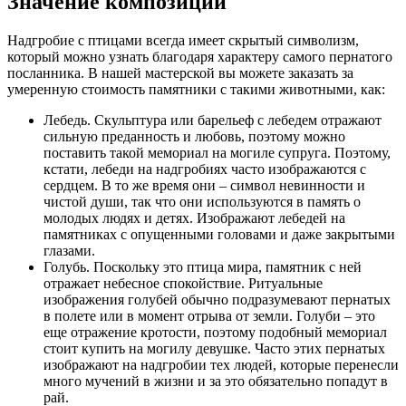
Значение композиции
Надгробие с птицами всегда имеет скрытый символизм,
который можно узнать благодаря характеру самого пернатого
посланника. В нашей мастерской вы можете заказать за
умеренную стоимость памятники с такими животными, как:
Лебедь. Скульптура или барельеф с лебедем отражают
сильную преданность и любовь, поэтому можно
поставить такой мемориал на могиле супруга. Поэтому,
кстати, лебеди на надгробиях часто изображаются с
сердцем. В то же время они – символ невинности и
чистой души, так что они используются в память о
молодых людях и детях. Изображают лебедей на
памятниках с опущенными головами и даже закрытыми
глазами.
Голубь. Поскольку это птица мира, памятник с ней
отражает небесное спокойствие. Ритуальные
изображения голубей обычно подразумевают пернатых
в полете или в момент отрыва от земли. Голуби – это
еще отражение кротости, поэтому подобный мемориал
стоит купить на могилу девушке. Часто этих пернатых
изображают на надгробии тех людей, которые перенесли
много мучений в жизни и за это обязательно попадут в
рай.