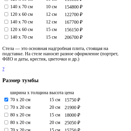
140 х 70 см
10 см
154800 ₽
120 х 60 см
12 см
122700 ₽
140 х 70 см
12 см
167700 ₽
120 х 60 см
15 см
156150 ₽
140 х 70 см
15 см
206700 ₽
Стела — это основная надгробная плита, стоящая на
подставке. На стеле наносят разное оформление (портрет,
ФИО и даты, крестик, цветочки и др.)
?
Размер тумбы
ширина х толщина
высота
цена
70 х 20 см
15 см
15750 ₽
70 х 20 см
20 см
21900 ₽
80 х 20 см
15 см
18000 ₽
80 х 20 см
20 см
25050 ₽
70 х 20 см
15 см
15750 ₽