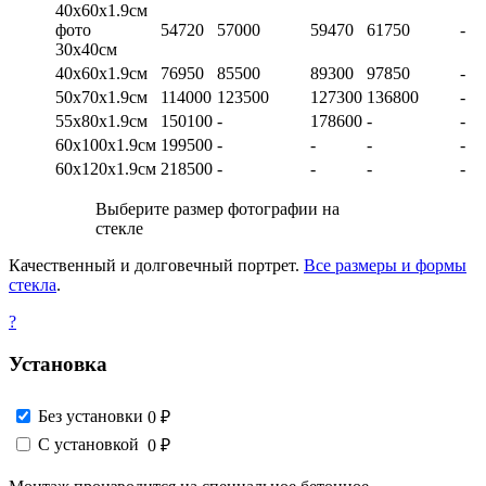
40х60х1.9см
фото
54720
57000
59470
61750
-
30х40см
40х60х1.9см
76950
85500
89300
97850
-
50х70х1.9см
114000
123500
127300
136800
-
55х80х1.9см
150100
-
178600
-
-
60х100х1.9см
199500
-
-
-
-
60х120х1.9см
218500
-
-
-
-
Выберите размер фотографии на
стекле
Качественный и долговечный портрет.
Все размеры и формы
стекла
.
?
Установка
Без установки
0 ₽
С установкой
0 ₽