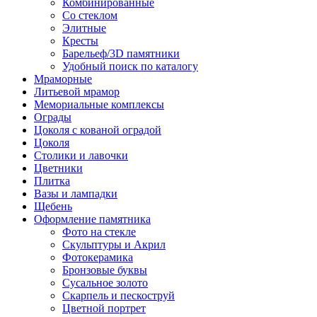
Комбинированные
Со стеклом
Элитные
Кресты
Барельеф/3D памятники
Удобный поиск по каталогу
Мраморные
Литьевой мрамор
Мемориальные комплексы
Ограды
Цоколя с кованой оградой
Цоколя
Столики и лавочки
Цветники
Плитка
Вазы и лампадки
Щебень
Оформление памятника
Фото на стекле
Скульптуры и Акрил
Фотокерамика
Бронзовые буквы
Сусальное золото
Скарпель и пескоструй
Цветной портрет