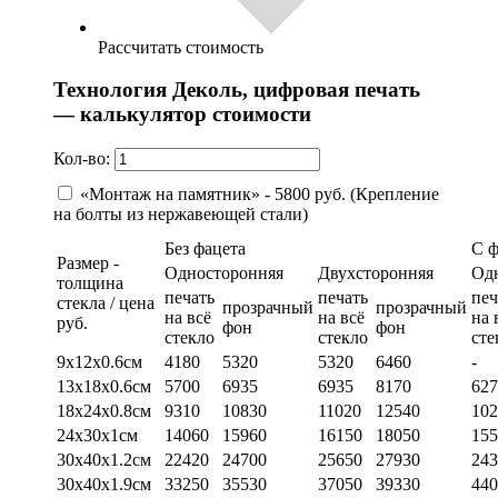
Рассчитать стоимость
Технология Деколь, цифровая печать
— калькулятор стоимости
Кол-во:
«Монтаж на памятник» - 5800 руб. (Крепление
на болты из нержавеющей стали)
Без фацета
С 
Размер -
Односторонняя
Двухсторонняя
Од
толщина
печать
печать
печ
стекла / цена
прозрачный
прозрачный
на всё
на всё
на 
руб.
фон
фон
стекло
стекло
сте
9х12х0.6см
4180
5320
5320
6460
-
13х18х0.6см
5700
6935
6935
8170
627
18х24х0.8см
9310
10830
11020
12540
102
24х30х1см
14060
15960
16150
18050
155
30х40х1.2см
22420
24700
25650
27930
243
30х40х1.9см
33250
35530
37050
39330
440