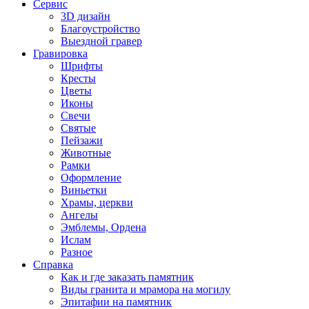
Сервис
3D дизайн
Благоустройство
Выездной гравер
Гравировка
Шрифты
Кресты
Цветы
Иконы
Свечи
Святые
Пейзажи
Животные
Рамки
Оформление
Виньетки
Храмы, церкви
Ангелы
Эмблемы, Ордена
Ислам
Разное
Справка
Как и где заказать памятник
Виды гранита и мрамора на могилу
Эпитафии на памятник