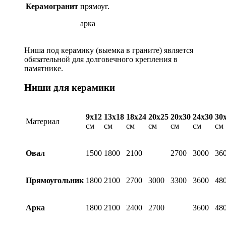
Керамогранит
прямоуг.
арка
Ниша под керамику (выемка в граните) является
обязательной для долговечного крепления в
памятнике.
Ниши для керамики
9х12
13х18
18х24
20х25
20х30
24х30
30
Материал
см
см
см
см
см
см
см
Овал
1500
1800
2100
2700
3000
36
Прямоугольник
1800
2100
2700
3000
3300
3600
48
Арка
1800
2100
2400
2700
3600
48