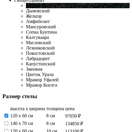
Габбро-Диабаз
Габбро-Диабаз
Дымовский
Жельтау
Амфиболит
Мансуровский
Сопка Бунтина
Калгуваара
Масловский
Лезниковский
Покостовский
Лабрадорит
Капустинский
Змеевик
Цветок Урала
Мрамор Уфалей
Мрамор Коелга
Размер стелы
высота х ширина
толщина
цена
120 х 60 см
8 см
97650 ₽
140 х 70 см
8 см
134850 ₽
120 х 60 см
10 см
113100 ₽