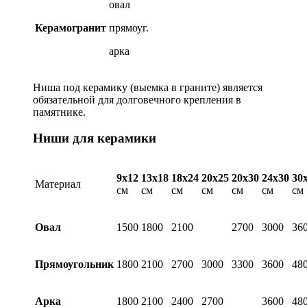
овал
Керамогранит
прямоуг.
арка
Ниша под керамику (выемка в граните) является
обязательной для долговечного крепления в
памятнике.
Ниши для керамики
9х12
13х18
18х24
20х25
20х30
24х30
30
Материал
см
см
см
см
см
см
см
Овал
1500
1800
2100
2700
3000
36
Прямоугольник
1800
2100
2700
3000
3300
3600
48
Арка
1800
2100
2400
2700
3600
48