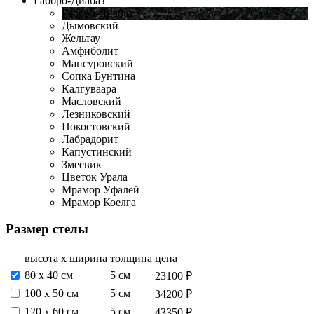
Габбро-Диабаз
Габбро-Диабаз
Дымовский
Жельтау
Амфиболит
Мансуровский
Сопка Бунтина
Калгуваара
Масловский
Лезниковский
Покостовский
Лабрадорит
Капустинский
Змеевик
Цветок Урала
Мрамор Уфалей
Мрамор Коелга
Размер стелы
высота х ширина
толщина
цена
80 х 40 см
5 см
23100 ₽
100 х 50 см
5 см
34200 ₽
120 х 60 см
5 см
43350 ₽