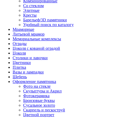
Комбинированные
Со стеклом
Элитные
Кресты
Барельеф/3D памятники
Удобный поиск по каталогу
Мраморные
Литьевой мрамор
Мемориальные комплексы
Ограды
Цоколя с кованой оградой
Цоколя
Столики и лавочки
Цветники
Плитка
Вазы и лампадки
Щебень
Оформление памятника
Фото на стекле
Скульптуры и Акрил
Фотокерамика
Бронзовые буквы
Сусальное золото
Скарпель и пескоструй
Цветной портрет