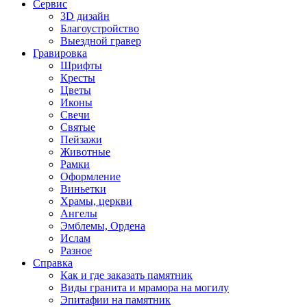
Сервис
3D дизайн
Благоустройство
Выездной гравер
Гравировка
Шрифты
Кресты
Цветы
Иконы
Свечи
Святые
Пейзажи
Животные
Рамки
Оформление
Виньетки
Храмы, церкви
Ангелы
Эмблемы, Ордена
Ислам
Разное
Справка
Как и где заказать памятник
Виды гранита и мрамора на могилу
Эпитафии на памятник