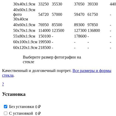
30х40х1.9см
33250
35530
37050
39330
440
40х60х1.9см
фото
54720
57000
59470
61750
-
30х40см
40х60х1.9см
76950
85500
89300
97850
-
50х70х1.9см
114000
123500
127300
136800
-
55х80х1.9см
150100
-
178600
-
-
60х100х1.9см
199500
-
-
-
-
60х120х1.9см
218500
-
-
-
-
Выберите размер фотографии на
стекле
Качественный и долговечный портрет.
Все размеры и формы
стекла
.
?
Установка
Без установки
0 ₽
С установкой
0 ₽