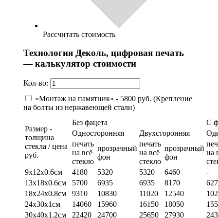
Рассчитать стоимость
Технология Деколь, цифровая печать
— калькулятор стоимости
Кол-во:
«Монтаж на памятник» - 5800 руб. (Крепление
на болты из нержавеющей стали)
Без фацета
С 
Размер -
Односторонняя
Двухсторонняя
Од
толщина
печать
печать
печ
стекла / цена
прозрачный
прозрачный
на всё
на всё
на 
руб.
фон
фон
стекло
стекло
сте
9х12х0.6см
4180
5320
5320
6460
-
13х18х0.6см
5700
6935
6935
8170
627
18х24х0.8см
9310
10830
11020
12540
102
24х30х1см
14060
15960
16150
18050
155
30х40х1.2см
22420
24700
25650
27930
243