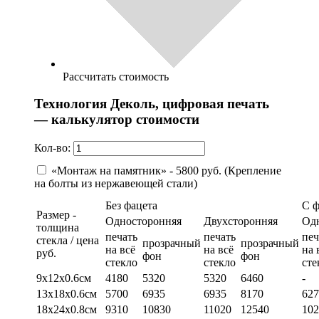
Рассчитать стоимость
Технология Деколь, цифровая печать
— калькулятор стоимости
Кол-во:
«Монтаж на памятник» - 5800 руб. (Крепление
на болты из нержавеющей стали)
Без фацета
С 
Размер -
Односторонняя
Двухсторонняя
Од
толщина
печать
печать
печ
стекла / цена
прозрачный
прозрачный
на всё
на всё
на 
руб.
фон
фон
стекло
стекло
сте
9х12х0.6см
4180
5320
5320
6460
-
13х18х0.6см
5700
6935
6935
8170
627
18х24х0.8см
9310
10830
11020
12540
102