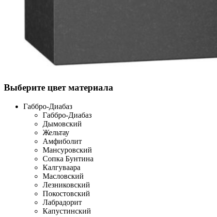
Выберите цвет материала
Габбро-Диабаз
Габбро-Диабаз
Дымовский
Жельтау
Амфиболит
Мансуровский
Сопка Бунтина
Калгуваара
Масловский
Лезниковский
Покостовский
Лабрадорит
Капустинский