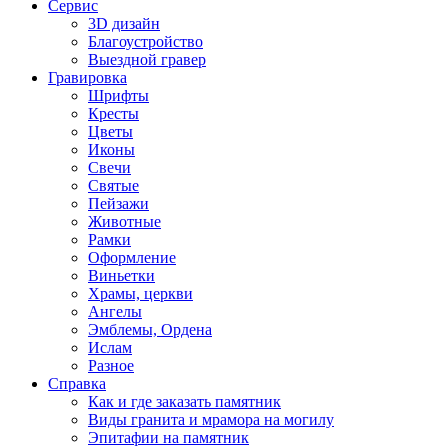
Сервис
3D дизайн
Благоустройство
Выездной гравер
Гравировка
Шрифты
Кресты
Цветы
Иконы
Свечи
Святые
Пейзажи
Животные
Рамки
Оформление
Виньетки
Храмы, церкви
Ангелы
Эмблемы, Ордена
Ислам
Разное
Справка
Как и где заказать памятник
Виды гранита и мрамора на могилу
Эпитафии на памятник