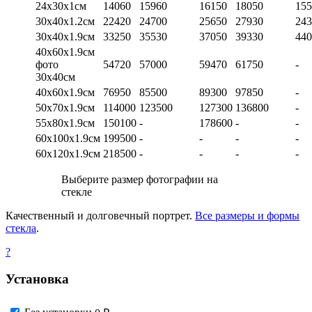
24х30х1см
14060
15960
16150
18050
155
30х40х1.2см
22420
24700
25650
27930
243
30х40х1.9см
33250
35530
37050
39330
440
40х60х1.9см
фото
54720
57000
59470
61750
-
30х40см
40х60х1.9см
76950
85500
89300
97850
-
50х70х1.9см
114000
123500
127300
136800
-
55х80х1.9см
150100
-
178600
-
-
60х100х1.9см
199500
-
-
-
-
60х120х1.9см
218500
-
-
-
-
Выберите размер фотографии на
стекле
Качественный и долговечный портрет.
Все размеры и формы
стекла
.
?
Установка