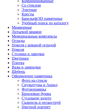
Комбинированные
Со стеклом
Элитные
Кресты
Барельеф/3D памятники
Удобный поиск по каталогу
Мраморные
Литьевой мрамор
Мемориальные комплексы
Ограды
Цоколя с кованой оградой
Цоколя
Столики и лавочки
Цветники
Плитка
Вазы и лампадки
Щебень
Оформление памятника
Фото на стекле
Скульптуры и Акрил
Фотокерамика
Бронзовые буквы
Сусальное золото
Скарпель и пескоструй
Цветной портрет