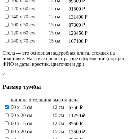
100 х 50 см
12 см
69300 ₽
120 х 60 см
12 см
91500 ₽
140 х 70 см
12 см
131400 ₽
100 х 50 см
15 см
87300 ₽
120 х 60 см
15 см
123450 ₽
140 х 70 см
15 см
167100 ₽
Стела — это основная надгробная плита, стоящая на
подставке. На стеле наносят разное оформление (портрет,
ФИО и даты, крестик, цветочки и др.)
?
Размер тумбы
ширина х толщина
высота
цена
50 х 15 см
12 см
6750 ₽
50 х 20 см
15 см
11250 ₽
60 х 15 см
12 см
8550 ₽
60 х 20 см
15 см
13500 ₽