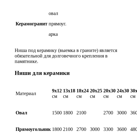
овал
Керамогранит
прямоуг.
арка
Ниша под керамику (выемка в граните) является
обязательной для долговечного крепления в
памятнике.
Ниши для керамики
9х12
13х18
18х24
20х25
20х30
24х30
30
Материал
см
см
см
см
см
см
см
Овал
1500
1800
2100
2700
3000
36
Прямоугольник
1800
2100
2700
3000
3300
3600
48