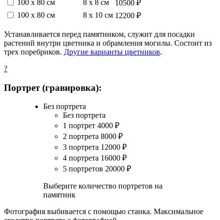
100 х 80 см
8 х 8 см
10500 ₽
100 х 80 см
8 х 10 см
12200 ₽
Устанавливается перед памятником, служит для посадки
растений внутри цветника и обрамления могилы. Состоит из
трех поребриков.
Другие варианты цветников
.
?
Портрет (гравировка):
Без портрета
Без портрета
1 портрет
4000
₽
2 портрета
8000
₽
3 портрета
12000
₽
4 портрета
16000
₽
5 портретов
20000
₽
Выберите количество портретов на
памятник
Фотография выбивается с помощью станка. Максимальное