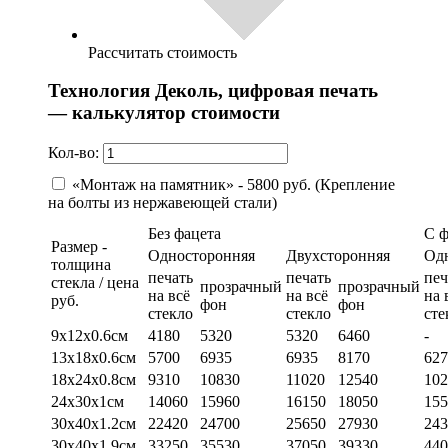
Рассчитать стоимость
Технология Деколь, цифровая печать
— калькулятор стоимости
Кол-во:
«Монтаж на памятник» - 5800 руб. (Крепление
на болты из нержавеющей стали)
Без фацета
С 
Размер -
Односторонняя
Двухсторонняя
Од
толщина
печать
печать
печ
стекла / цена
прозрачный
прозрачный
на всё
на всё
на 
руб.
фон
фон
стекло
стекло
сте
9х12х0.6см
4180
5320
5320
6460
-
13х18х0.6см
5700
6935
6935
8170
627
18х24х0.8см
9310
10830
11020
12540
102
24х30х1см
14060
15960
16150
18050
155
30х40х1.2см
22420
24700
25650
27930
243
30х40х1.9см
33250
35530
37050
39330
440