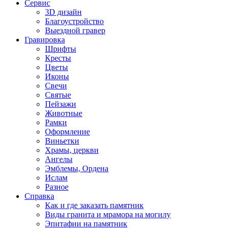
Сервис
3D дизайн
Благоустройство
Выездной гравер
Гравировка
Шрифты
Кресты
Цветы
Иконы
Свечи
Святые
Пейзажи
Животные
Рамки
Оформление
Виньетки
Храмы, церкви
Ангелы
Эмблемы, Ордена
Ислам
Разное
Справка
Как и где заказать памятник
Виды гранита и мрамора на могилу
Эпитафии на памятник