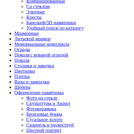
Комбинированные
Со стеклом
Элитные
Кресты
Барельеф/3D памятники
Удобный поиск по каталогу
Мраморные
Литьевой мрамор
Мемориальные комплексы
Ограды
Цоколя с кованой оградой
Цоколя
Столики и лавочки
Цветники
Плитка
Вазы и лампадки
Щебень
Оформление памятника
Фото на стекле
Скульптуры и Акрил
Фотокерамика
Бронзовые буквы
Сусальное золото
Скарпель и пескоструй
Цветной портрет