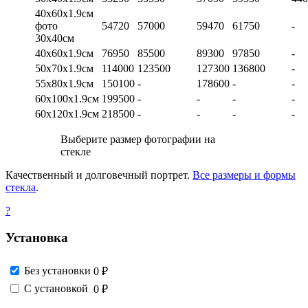
40х60х1.9см
фото
54720
57000
59470
61750
-
30х40см
40х60х1.9см
76950
85500
89300
97850
-
50х70х1.9см
114000
123500
127300
136800
-
55х80х1.9см
150100
-
178600
-
-
60х100х1.9см
199500
-
-
-
-
60х120х1.9см
218500
-
-
-
-
Выберите размер фотографии на
стекле
Качественный и долговечный портрет.
Все размеры и формы
стекла
.
?
Установка
Без установки
0 ₽
С установкой
0 ₽