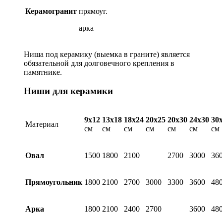
Керамогранит
прямоуг.
арка
Ниша под керамику (выемка в граните) является
обязательной для долговечного крепления в
памятнике.
Ниши для керамики
9х12
13х18
18х24
20х25
20х30
24х30
30
Материал
см
см
см
см
см
см
см
Овал
1500
1800
2100
2700
3000
36
Прямоугольник
1800
2100
2700
3000
3300
3600
48
Арка
1800
2100
2400
2700
3600
48