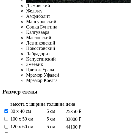
Габбро-Диабаз
Дымовский
Жельтау
Амфиболит
Мансуровский
Сопка Бунтина
Калгуваара
Масловский
Лезниковский
Покостовский
Лабрадорит
Капустинский
Змеевик
Цветок Урала
Мрамор Уфалей
Мрамор Коелга
Размер стелы
высота х ширина
толщина
цена
80 х 40 см
5 см
25350 ₽
100 х 50 см
5 см
33000 ₽
120 х 60 см
5 см
44100 ₽