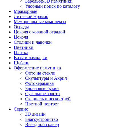
Барельеф/3D памятники
Удобный поиск по каталогу
Мраморные
Литьевой мрамор
Мемориальные комплексы
Ограды
Цоколя с кованой оградой
Цоколя
Столики и лавочки
Цветники
Плитка
Вазы и лампадки
Щебень
Оформление памятника
Фото на стекле
Скульптуры и Акрил
Фотокерамика
Бронзовые буквы
Сусальное золото
Скарпель и пескоструй
Цветной портрет
Сервис
3D дизайн
Благоустройство
Выездной гравер