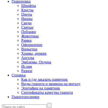
Гравировка
Шрифты
Кресты
Цветы
Иконы
Свечи
Святые
Пейзажи
Животные
Рамки
Оформление
Виньетки
Храмы, церкви
Ангелы
Эмблемы, Ордена
Ислам
Разное
Справка
Как и где заказать памятник
Виды гранита и мрамора на могилу
Эпитафии на памятник
Сертификаты качества гранита
Гранитополимер