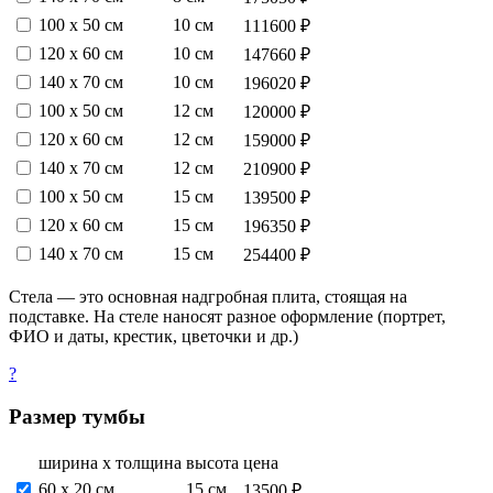
100 х 50 см
10 см
111600 ₽
120 х 60 см
10 см
147660 ₽
140 х 70 см
10 см
196020 ₽
100 х 50 см
12 см
120000 ₽
120 х 60 см
12 см
159000 ₽
140 х 70 см
12 см
210900 ₽
100 х 50 см
15 см
139500 ₽
120 х 60 см
15 см
196350 ₽
140 х 70 см
15 см
254400 ₽
Стела — это основная надгробная плита, стоящая на
подставке. На стеле наносят разное оформление (портрет,
ФИО и даты, крестик, цветочки и др.)
?
Размер тумбы
ширина х толщина
высота
цена
60 х 20 см
15 см
13500 ₽