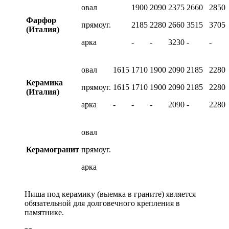
овал
1900
2090
2375
2660
2850
Фарфор
прямоуг.
2185
2280
2660
3515
3705
(Италия)
арка
-
-
3230
-
-
овал
1615
1710
1900
2090
2185
2280
Керамика
прямоуг.
1615
1710
1900
2090
2185
2280
(Италия)
арка
-
-
-
2090
-
2280
овал
Керамогранит
прямоуг.
арка
Ниша под керамику (выемка в граните) является
обязательной для долговечного крепления в
памятнике.