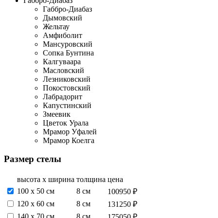
Габбро-Диабаз
Габбро-Диабаз
Дымовский
Жельтау
Амфиболит
Мансуровский
Сопка Бунтина
Калгуваара
Масловский
Лезниковский
Покостовский
Лабрадорит
Капустинский
Змеевик
Цветок Урала
Мрамор Уфалей
Мрамор Коелга
Размер стелы
высота х ширина
толщина
цена
100 х 50 см
8 см
100950 ₽
120 х 60 см
8 см
131250 ₽
140 х 70 см
8 см
175050 ₽