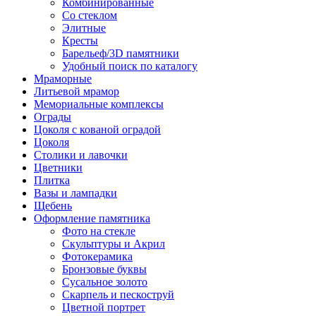
Комбинированные
Со стеклом
Элитные
Кресты
Барельеф/3D памятники
Удобный поиск по каталогу
Мраморные
Литьевой мрамор
Мемориальные комплексы
Ограды
Цоколя с кованой оградой
Цоколя
Столики и лавочки
Цветники
Плитка
Вазы и лампадки
Щебень
Оформление памятника
Фото на стекле
Скульптуры и Акрил
Фотокерамика
Бронзовые буквы
Сусальное золото
Скарпель и пескоструй
Цветной портрет