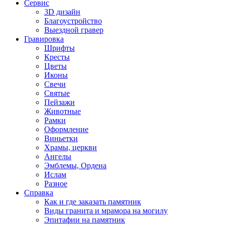
Сервис
3D дизайн
Благоустройство
Выездной гравер
Гравировка
Шрифты
Кресты
Цветы
Иконы
Свечи
Святые
Пейзажи
Животные
Рамки
Оформление
Виньетки
Храмы, церкви
Ангелы
Эмблемы, Ордена
Ислам
Разное
Справка
Как и где заказать памятник
Виды гранита и мрамора на могилу
Эпитафии на памятник