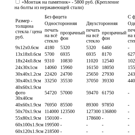
«Монтаж на памятник» - 5800 руб. (Крепление
на болты из нержавеющей стали)
Без фацета
С 
Размер -
Односторонняя
Двухсторонняя
Од
толщина
печать
печать
печ
стекла / цена
прозрачный
прозрачный
на всё
на всё
на 
руб.
фон
фон
стекло
стекло
сте
9х12х0.6см
4180
5320
5320
6460
-
13х18х0.6см
5700
6935
6935
8170
627
18х24х0.8см
9310
10830
11020
12540
102
24х30х1см
14060
15960
16150
18050
155
30х40х1.2см
22420
24700
25650
27930
243
30х40х1.9см
33250
35530
37050
39330
440
40х60х1.9см
фото
54720
57000
59470
61750
-
30х40см
40х60х1.9см
76950
85500
89300
97850
-
50х70х1.9см
114000
123500
127300
136800
-
55х80х1.9см
150100
-
178600
-
-
60х100х1.9см
199500
-
-
-
-
60х120х1.9см
218500
-
-
-
-