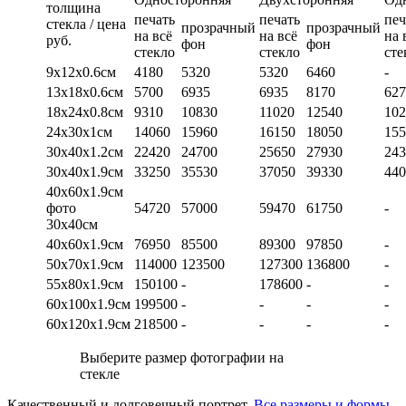
толщина
печать
печать
печ
стекла / цена
прозрачный
прозрачный
на всё
на всё
на 
руб.
фон
фон
стекло
стекло
сте
9х12х0.6см
4180
5320
5320
6460
-
13х18х0.6см
5700
6935
6935
8170
627
18х24х0.8см
9310
10830
11020
12540
102
24х30х1см
14060
15960
16150
18050
155
30х40х1.2см
22420
24700
25650
27930
243
30х40х1.9см
33250
35530
37050
39330
440
40х60х1.9см
фото
54720
57000
59470
61750
-
30х40см
40х60х1.9см
76950
85500
89300
97850
-
50х70х1.9см
114000
123500
127300
136800
-
55х80х1.9см
150100
-
178600
-
-
60х100х1.9см
199500
-
-
-
-
60х120х1.9см
218500
-
-
-
-
Выберите размер фотографии на
стекле
Качественный и долговечный портрет.
Все размеры и формы