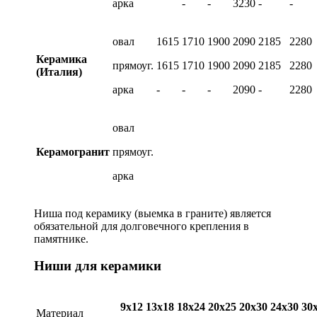
арка
-
-
3230
-
-
овал
1615
1710
1900
2090
2185
2280
Керамика
прямоуг.
1615
1710
1900
2090
2185
2280
(Италия)
арка
-
-
-
2090
-
2280
овал
Керамогранит
прямоуг.
арка
Ниша под керамику (выемка в граните) является
обязательной для долговечного крепления в
памятнике.
Ниши для керамики
9х12
13х18
18х24
20х25
20х30
24х30
30
Материал