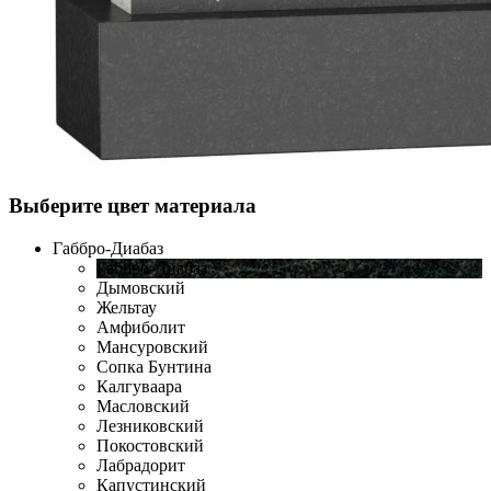
Выберите цвет материала
Габбро-Диабаз
Габбро-Диабаз
Дымовский
Жельтау
Амфиболит
Мансуровский
Сопка Бунтина
Калгуваара
Масловский
Лезниковский
Покостовский
Лабрадорит
Капустинский