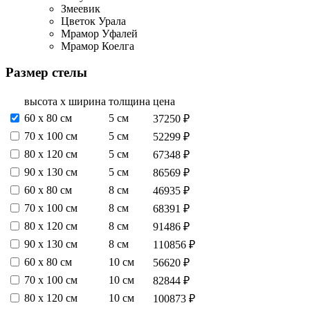
Змеевик
Цветок Урала
Мрамор Уфалей
Мрамор Коелга
Размер стелы
высота х ширина
толщина
цена
60 х 80 см
5 см
37250 ₽
70 х 100 см
5 см
52299 ₽
80 х 120 см
5 см
67348 ₽
90 х 130 см
5 см
86569 ₽
60 х 80 см
8 см
46935 ₽
70 х 100 см
8 см
68391 ₽
80 х 120 см
8 см
91486 ₽
90 х 130 см
8 см
110856 ₽
60 х 80 см
10 см
56620 ₽
70 х 100 см
10 см
82844 ₽
80 х 120 см
10 см
100873 ₽