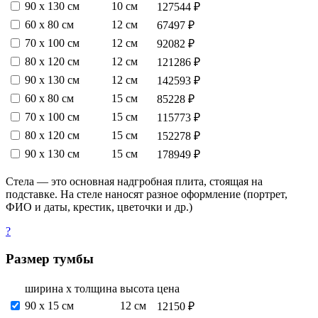
90 х 130 см
10 см
127544 ₽
60 х 80 см
12 см
67497 ₽
70 х 100 см
12 см
92082 ₽
80 х 120 см
12 см
121286 ₽
90 х 130 см
12 см
142593 ₽
60 х 80 см
15 см
85228 ₽
70 х 100 см
15 см
115773 ₽
80 х 120 см
15 см
152278 ₽
90 х 130 см
15 см
178949 ₽
Стела — это основная надгробная плита, стоящая на
подставке. На стеле наносят разное оформление (портрет,
ФИО и даты, крестик, цветочки и др.)
?
Размер тумбы
ширина х толщина
высота
цена
90 х 15 см
12 см
12150 ₽