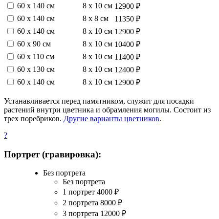
60 х 140 см
8 х 10 см
12900 ₽
60 х 140 см
8 х 8 см
11350 ₽
60 х 140 см
8 х 10 см
12900 ₽
60 х 90 см
8 х 10 см
10400 ₽
60 х 110 см
8 х 10 см
11400 ₽
60 х 130 см
8 х 10 см
12400 ₽
60 х 140 см
8 х 10 см
12900 ₽
Устанавливается перед памятником, служит для посадки
растений внутри цветника и обрамления могилы. Состоит из
трех поребриков.
Другие варианты цветников
.
?
Портрет (гравировка):
Без портрета
Без портрета
1 портрет
4000
₽
2 портрета
8000
₽
3 портрета
12000
₽