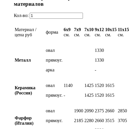
материалов
Кол-во:
Материал /
6х9
7х9
7х10
9х12
10х15
11х15
форма
цена руб
см.
см.
см.
см.
см.
см.
овал
1330
Металл
прямоуг.
1330
арка
-
овал
1140
1425
1520
1615
Керамика
(Россия)
прямоуг.
-
1425
1520
1615
овал
1900
2090
2375
2660
2850
Фарфор
прямоуг.
2185
2280
2660
3515
3705
(Италия)