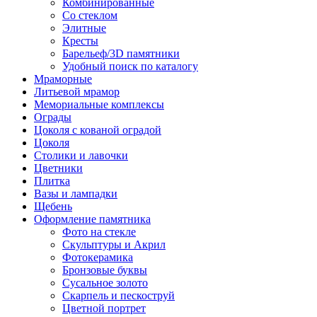
Комбинированные
Со стеклом
Элитные
Кресты
Барельеф/3D памятники
Удобный поиск по каталогу
Мраморные
Литьевой мрамор
Мемориальные комплексы
Ограды
Цоколя с кованой оградой
Цоколя
Столики и лавочки
Цветники
Плитка
Вазы и лампадки
Щебень
Оформление памятника
Фото на стекле
Скульптуры и Акрил
Фотокерамика
Бронзовые буквы
Сусальное золото
Скарпель и пескоструй
Цветной портрет