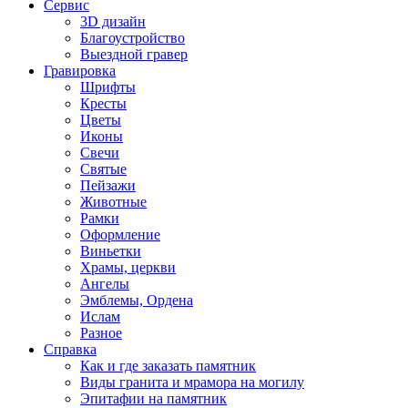
Сервис
3D дизайн
Благоустройство
Выездной гравер
Гравировка
Шрифты
Кресты
Цветы
Иконы
Свечи
Святые
Пейзажи
Животные
Рамки
Оформление
Виньетки
Храмы, церкви
Ангелы
Эмблемы, Ордена
Ислам
Разное
Справка
Как и где заказать памятник
Виды гранита и мрамора на могилу
Эпитафии на памятник