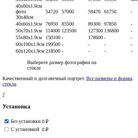
40х60х1.9см
фото
54720
57000
59470
61750
-
30х40см
40х60х1.9см
76950
85500
89300
97850
-
50х70х1.9см
114000
123500
127300
136800
-
55х80х1.9см
150100
-
178600
-
-
60х100х1.9см
199500
-
-
-
-
60х120х1.9см
218500
-
-
-
-
Выберите размер фотографии на
стекле
Качественный и долговечный портрет.
Все размеры и формы
стекла
.
?
Установка
Без установки
0 ₽
С установкой
0 ₽