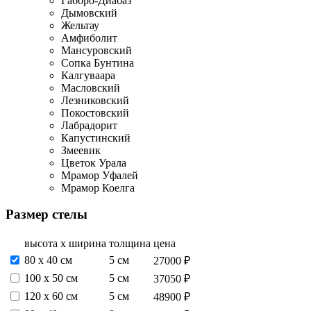
Габбро-Диабаз
Дымовский
Жельтау
Амфиболит
Мансуровский
Сопка Бунтина
Калгуваара
Масловский
Лезниковский
Покостовский
Лабрадорит
Капустинский
Змеевик
Цветок Урала
Мрамор Уфалей
Мрамор Коелга
Размер стелы
высота х ширина
толщина
цена
80 х 40 см
5 см
27000 ₽
100 х 50 см
5 см
37050 ₽
120 х 60 см
5 см
48900 ₽