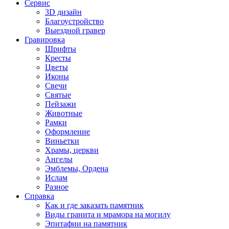
Сервис
3D дизайн
Благоустройство
Выездной гравер
Гравировка
Шрифты
Кресты
Цветы
Иконы
Свечи
Святые
Пейзажи
Животные
Рамки
Оформление
Виньетки
Храмы, церкви
Ангелы
Эмблемы, Ордена
Ислам
Разное
Справка
Как и где заказать памятник
Виды гранита и мрамора на могилу
Эпитафии на памятник