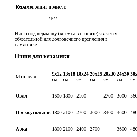
Керамогранит
прямоуг.
арка
Ниша под керамику (выемка в граните) является
обязательной для долговечного крепления в
памятнике.
Ниши для керамики
9х12
13х18
18х24
20х25
20х30
24х30
30
Материал
см
см
см
см
см
см
см
Овал
1500
1800
2100
2700
3000
36
Прямоугольник
1800
2100
2700
3000
3300
3600
48
Арка
1800
2100
2400
2700
3600
48