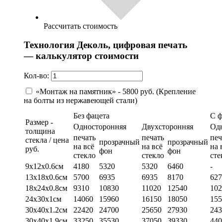
Рассчитать стоимость
Технология Деколь, цифровая печать
— калькулятор стоимости
Кол-во:
«Монтаж на памятник» - 5800 руб. (Крепление
на болты из нержавеющей стали)
Без фацета
С 
Размер -
Односторонняя
Двухсторонняя
Од
толщина
печать
печать
печ
стекла / цена
прозрачный
прозрачный
на всё
на всё
на 
руб.
фон
фон
стекло
стекло
сте
9х12х0.6см
4180
5320
5320
6460
-
13х18х0.6см
5700
6935
6935
8170
627
18х24х0.8см
9310
10830
11020
12540
102
24х30х1см
14060
15960
16150
18050
155
30х40х1.2см
22420
24700
25650
27930
243
30х40х1.9см
33250
35530
37050
39330
440