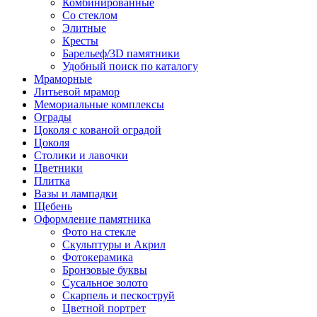
Комбинированные
Со стеклом
Элитные
Кресты
Барельеф/3D памятники
Удобный поиск по каталогу
Мраморные
Литьевой мрамор
Мемориальные комплексы
Ограды
Цоколя с кованой оградой
Цоколя
Столики и лавочки
Цветники
Плитка
Вазы и лампадки
Щебень
Оформление памятника
Фото на стекле
Скульптуры и Акрил
Фотокерамика
Бронзовые буквы
Сусальное золото
Скарпель и пескоструй
Цветной портрет