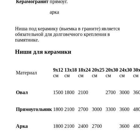
Керамогранит
прямоуг.
арка
Ниша под керамику (выемка в граните) является
обязательной для долговечного крепления в
памятнике.
Ниши для керамики
9х12
13х18
18х24
20х25
20х30
24х30
30
Материал
см
см
см
см
см
см
см
Овал
1500
1800
2100
2700
3000
36
Прямоугольник
1800
2100
2700
3000
3300
3600
48
Арка
1800
2100
2400
2700
3600
48