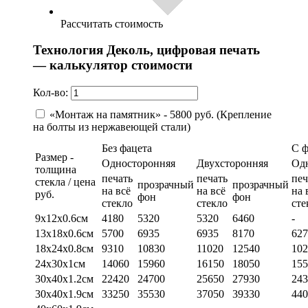
Рассчитать стоимость
Технология Деколь, цифровая печать
— калькулятор стоимости
Кол-во:
«Монтаж на памятник» - 5800 руб. (Крепление
на болты из нержавеющей стали)
Без фацета
С 
Размер -
Односторонняя
Двухсторонняя
Од
толщина
печать
печать
печ
стекла / цена
прозрачный
прозрачный
на всё
на всё
на 
руб.
фон
фон
стекло
стекло
сте
9х12х0.6см
4180
5320
5320
6460
-
13х18х0.6см
5700
6935
6935
8170
627
18х24х0.8см
9310
10830
11020
12540
102
24х30х1см
14060
15960
16150
18050
155
30х40х1.2см
22420
24700
25650
27930
243
30х40х1.9см
33250
35530
37050
39330
440