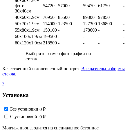
40х60х1.9см
фото
54720
57000
59470
61750
-
30х40см
40х60х1.9см
76950
85500
89300
97850
-
50х70х1.9см
114000
123500
127300
136800
-
55х80х1.9см
150100
-
178600
-
-
60х100х1.9см
199500
-
-
-
-
60х120х1.9см
218500
-
-
-
-
Выберите размер фотографии на
стекле
Качественный и долговечный портрет.
Все размеры и формы
стекла
.
?
Установка
Без установки
0 ₽
С установкой
0 ₽
Монтаж производится на специальное бетонное