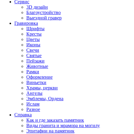
Сервис
3D дизайн
Благоустройство
Выездной гравер
Гравировка
Шрифты
Кресты
Цветы
Иконы
Свечи
Святые
Пейзажи
Животные
Рамки
Оформление
Виньетки
Храмы, церкви
Ангелы
Эмблемы, Ордена
Ислам
Разное
Справка
Как и где заказать памятник
Виды гранита и мрамора на могилу
Эпитафии на памятник