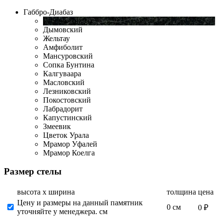
Габбро-Диабаз
Габбро-Диабаз
Дымовский
Жельтау
Амфиболит
Мансуровский
Сопка Бунтина
Калгуваара
Масловский
Лезниковский
Покостовский
Лабрадорит
Капустинский
Змеевик
Цветок Урала
Мрамор Уфалей
Мрамор Коелга
Размер стелы
высота х ширина
толщина
цена
Цену и размеры на данный памятник
0 см
0 ₽
уточняйте у менеджера. см