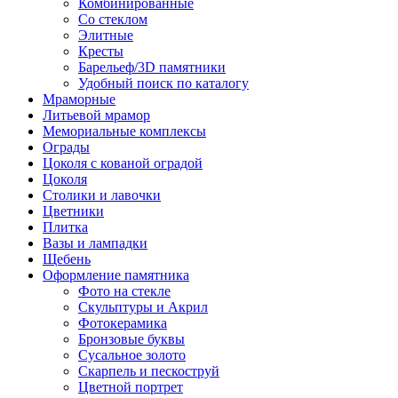
Комбинированные
Со стеклом
Элитные
Кресты
Барельеф/3D памятники
Удобный поиск по каталогу
Мраморные
Литьевой мрамор
Мемориальные комплексы
Ограды
Цоколя с кованой оградой
Цоколя
Столики и лавочки
Цветники
Плитка
Вазы и лампадки
Щебень
Оформление памятника
Фото на стекле
Скульптуры и Акрил
Фотокерамика
Бронзовые буквы
Сусальное золото
Скарпель и пескоструй
Цветной портрет