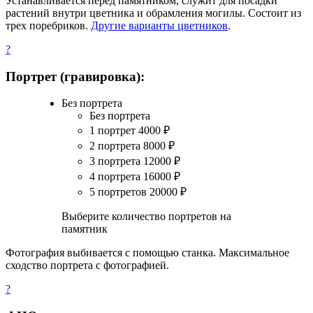
Устанавливается перед памятником, служит для посадки
растений внутри цветника и обрамления могилы. Состоит из
трех поребриков.
Другие варианты цветников
.
?
Портрет (гравировка):
Без портрета
Без портрета
1 портрет
4000
₽
2 портрета
8000
₽
3 портрета
12000
₽
4 портрета
16000
₽
5 портретов
20000
₽
Выберите количество портретов на
памятник
Фотография выбивается с помощью станка. Максимальное
сходство портрета с фотографией.
?