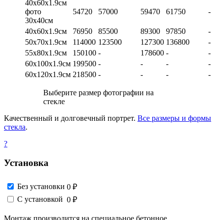
40х60х1.9см
фото
54720
57000
59470
61750
-
30х40см
40х60х1.9см
76950
85500
89300
97850
-
50х70х1.9см
114000
123500
127300
136800
-
55х80х1.9см
150100
-
178600
-
-
60х100х1.9см
199500
-
-
-
-
60х120х1.9см
218500
-
-
-
-
Выберите размер фотографии на
стекле
Качественный и долговечный портрет.
Все размеры и формы
стекла
.
?
Установка
Без установки
0 ₽
С установкой
0 ₽
Монтаж производится на специальное бетонное