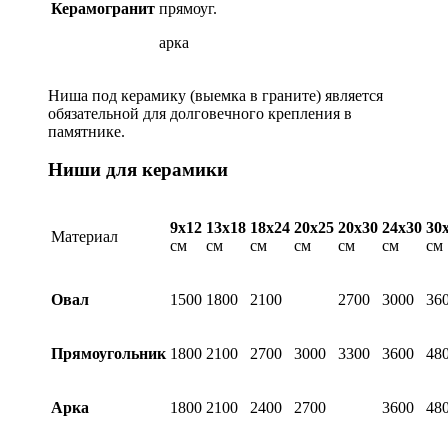
Керамогранит
прямоуг.
арка
Ниша под керамику (выемка в граните) является
обязательной для долговечного крепления в
памятнике.
Ниши для керамики
9х12
13х18
18х24
20х25
20х30
24х30
30
Материал
см
см
см
см
см
см
см
Овал
1500
1800
2100
2700
3000
36
Прямоугольник
1800
2100
2700
3000
3300
3600
48
Арка
1800
2100
2400
2700
3600
48