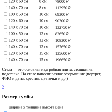
120 х 60 см
8 см
78000 ₽
140 х 70 см
8 см
112950 ₽
100 х 50 см
10 см
69300 ₽
120 х 60 см
10 см
90300 ₽
140 х 70 см
10 см
132750 ₽
100 х 50 см
12 см
82650 ₽
120 х 60 см
12 см
108300 ₽
140 х 70 см
12 см
157650 ₽
120 х 60 см
15 см
135600 ₽
140 х 70 см
15 см
196650 ₽
Стела — это основная надгробная плита, стоящая на
подставке. На стеле наносят разное оформление (портрет,
ФИО и даты, крестик, цветочки и др.)
?
Размер тумбы
ширина х толщина
высота
цена