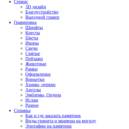
Сервис
3D дизайн
Благоустройство
Выездной гравер
Гравировка
Шрифты
Кресты
Цветы
Иконы
Свечи
Святые
Пейзажи
Животные
Рамки
Оформление
Виньетки
Храмы, церкви
Ангелы
Эмблемы, Ордена
Ислам
Разное
Справка
Как и где заказать памятник
Виды гранита и мрамора на могилу
Эпитафии на памятник