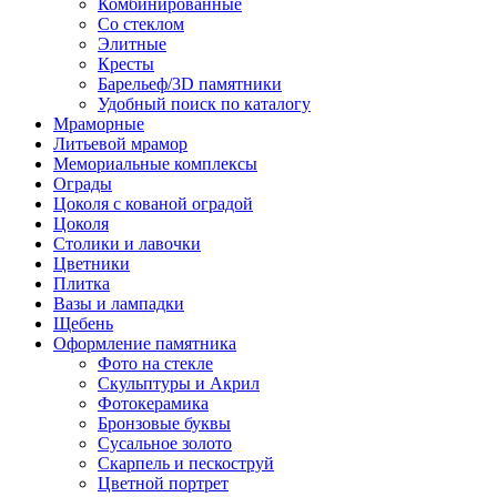
Комбинированные
Со стеклом
Элитные
Кресты
Барельеф/3D памятники
Удобный поиск по каталогу
Мраморные
Литьевой мрамор
Мемориальные комплексы
Ограды
Цоколя с кованой оградой
Цоколя
Столики и лавочки
Цветники
Плитка
Вазы и лампадки
Щебень
Оформление памятника
Фото на стекле
Скульптуры и Акрил
Фотокерамика
Бронзовые буквы
Сусальное золото
Скарпель и пескоструй
Цветной портрет