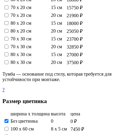
70 х 20 см
15 см
15750 ₽
70 х 20 см
20 см
21900 ₽
80 х 20 см
15 см
18000 ₽
80 х 20 см
20 см
25050 ₽
70 х 30 см
15 см
23700 ₽
70 х 30 см
20 см
32850 ₽
80 х 30 см
15 см
27000 ₽
80 х 30 см
20 см
37500 ₽
Тумба — основание под стелу, которая требуется для
устойчивости при монтаже.
?
Размер цветника
ширина х толщина
высота
цена
Без цветника
0
0 ₽
100 х 60 см
8 х 5 см
7450 ₽