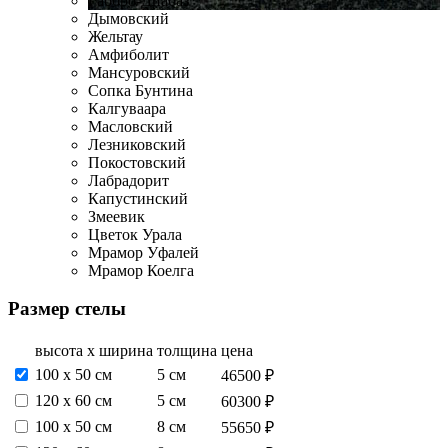
Габбро-Диабаз
Дымовский
Жельтау
Амфиболит
Мансуровский
Сопка Бунтина
Калгуваара
Масловский
Лезниковский
Покостовский
Лабрадорит
Капустинский
Змеевик
Цветок Урала
Мрамор Уфалей
Мрамор Коелга
Размер стелы
высота х ширина
толщина
цена
100 х 50 см
5 см
46500 ₽
120 х 60 см
5 см
60300 ₽
100 х 50 см
8 см
55650 ₽