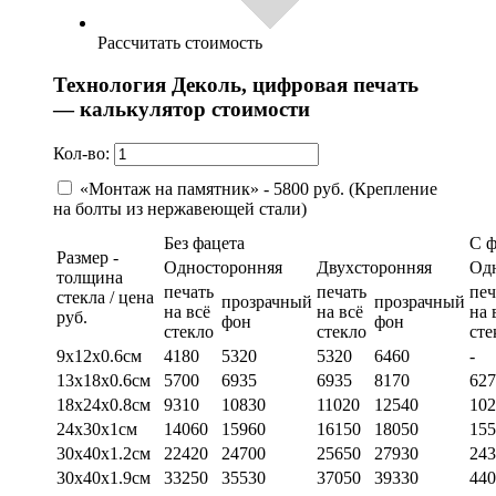
Рассчитать стоимость
Технология Деколь, цифровая печать
— калькулятор стоимости
Кол-во:
«Монтаж на памятник» - 5800 руб. (Крепление
на болты из нержавеющей стали)
Без фацета
С 
Размер -
Односторонняя
Двухсторонняя
Од
толщина
печать
печать
печ
стекла / цена
прозрачный
прозрачный
на всё
на всё
на 
руб.
фон
фон
стекло
стекло
сте
9х12х0.6см
4180
5320
5320
6460
-
13х18х0.6см
5700
6935
6935
8170
627
18х24х0.8см
9310
10830
11020
12540
102
24х30х1см
14060
15960
16150
18050
155
30х40х1.2см
22420
24700
25650
27930
243
30х40х1.9см
33250
35530
37050
39330
440