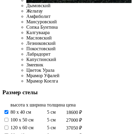
Габбро-Диабаз
Дымовский
Жельтау
Амфиболит
Мансуровский
Сопка Бунтина
Калгуваара
Масловский
Лезниковский
Покостовский
Лабрадорит
Капустинский
Змеевик
Цветок Урала
Мрамор Уфалей
Мрамор Коелга
Размер стелы
высота х ширина
толщина
цена
80 х 40 см
5 см
18600 ₽
100 х 50 см
5 см
27000 ₽
120 х 60 см
5 см
37050 ₽