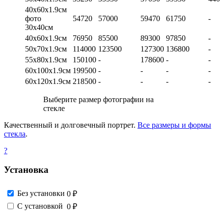
40х60х1.9см
фото
54720
57000
59470
61750
-
30х40см
40х60х1.9см
76950
85500
89300
97850
-
50х70х1.9см
114000
123500
127300
136800
-
55х80х1.9см
150100
-
178600
-
-
60х100х1.9см
199500
-
-
-
-
60х120х1.9см
218500
-
-
-
-
Выберите размер фотографии на
стекле
Качественный и долговечный портрет.
Все размеры и формы
стекла
.
?
Установка
Без установки
0 ₽
С установкой
0 ₽