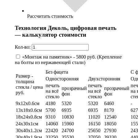
Рассчитать стоимость
Технология Деколь, цифровая печать
— калькулятор стоимости
Кол-во:
«Монтаж на памятник» - 5800 руб. (Крепление
на болты из нержавеющей стали)
Без фацета
С 
Размер -
Односторонняя
Двухсторонняя
Од
толщина
печать
печать
печ
стекла / цена
прозрачный
прозрачный
на всё
на всё
на 
руб.
фон
фон
стекло
стекло
сте
9х12х0.6см
4180
5320
5320
6460
-
13х18х0.6см
5700
6935
6935
8170
627
18х24х0.8см
9310
10830
11020
12540
102
24х30х1см
14060
15960
16150
18050
155
30х40х1.2см
22420
24700
25650
27930
243
30х40х1.9см
33250
35530
37050
39330
440