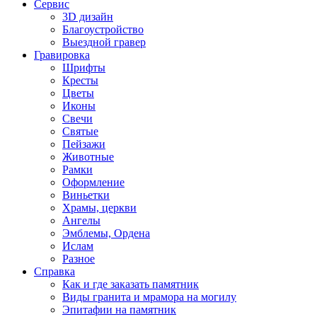
Сервис
3D дизайн
Благоустройство
Выездной гравер
Гравировка
Шрифты
Кресты
Цветы
Иконы
Свечи
Святые
Пейзажи
Животные
Рамки
Оформление
Виньетки
Храмы, церкви
Ангелы
Эмблемы, Ордена
Ислам
Разное
Справка
Как и где заказать памятник
Виды гранита и мрамора на могилу
Эпитафии на памятник