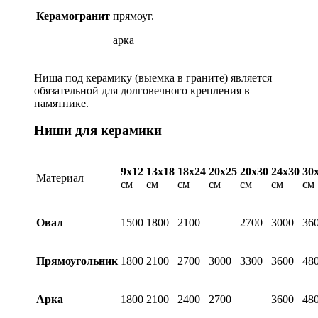
Керамогранит
прямоуг.
арка
Ниша под керамику (выемка в граните) является
обязательной для долговечного крепления в
памятнике.
Ниши для керамики
9х12
13х18
18х24
20х25
20х30
24х30
30
Материал
см
см
см
см
см
см
см
Овал
1500
1800
2100
2700
3000
36
Прямоугольник
1800
2100
2700
3000
3300
3600
48
Арка
1800
2100
2400
2700
3600
48