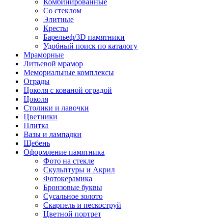
Комбинированные
Со стеклом
Элитные
Кресты
Барельеф/3D памятники
Удобный поиск по каталогу
Мраморные
Литьевой мрамор
Мемориальные комплексы
Ограды
Цоколя с кованой оградой
Цоколя
Столики и лавочки
Цветники
Плитка
Вазы и лампадки
Щебень
Оформление памятника
Фото на стекле
Скульптуры и Акрил
Фотокерамика
Бронзовые буквы
Сусальное золото
Скарпель и пескоструй
Цветной портрет