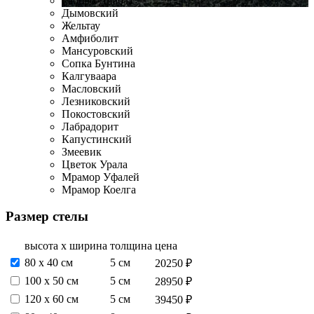
Габбро-Диабаз
Дымовский
Жельтау
Амфиболит
Мансуровский
Сопка Бунтина
Калгуваара
Масловский
Лезниковский
Покостовский
Лабрадорит
Капустинский
Змеевик
Цветок Урала
Мрамор Уфалей
Мрамор Коелга
Размер стелы
высота х ширина
толщина
цена
80 х 40 см
5 см
20250 ₽
100 х 50 см
5 см
28950 ₽
120 х 60 см
5 см
39450 ₽