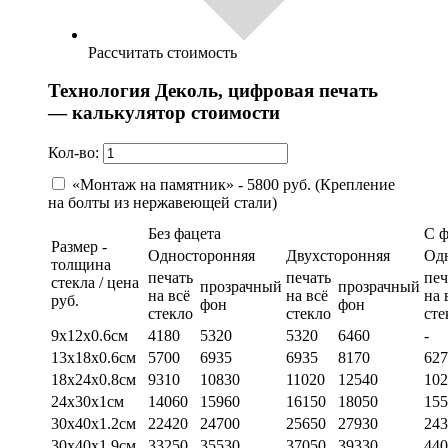
Рассчитать стоимость
Технология Деколь, цифровая печать
— калькулятор стоимости
Кол-во:
«Монтаж на памятник» - 5800 руб. (Крепление
на болты из нержавеющей стали)
Без фацета
С 
Размер -
Односторонняя
Двухсторонняя
Од
толщина
печать
печать
печ
стекла / цена
прозрачный
прозрачный
на всё
на всё
на 
руб.
фон
фон
стекло
стекло
сте
9х12х0.6см
4180
5320
5320
6460
-
13х18х0.6см
5700
6935
6935
8170
627
18х24х0.8см
9310
10830
11020
12540
102
24х30х1см
14060
15960
16150
18050
155
30х40х1.2см
22420
24700
25650
27930
243
30х40х1.9см
33250
35530
37050
39330
440