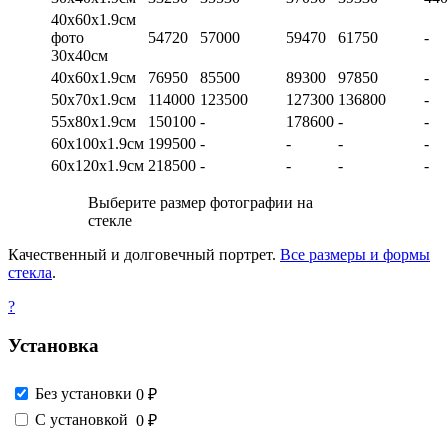
40х60х1.9см
фото
54720
57000
59470
61750
-
30х40см
40х60х1.9см
76950
85500
89300
97850
-
50х70х1.9см
114000
123500
127300
136800
-
55х80х1.9см
150100
-
178600
-
-
60х100х1.9см
199500
-
-
-
-
60х120х1.9см
218500
-
-
-
-
Выберите размер фотографии на
стекле
Качественный и долговечный портрет.
Все размеры и формы
стекла
.
?
Установка
Без установки
0 ₽
С установкой
0 ₽