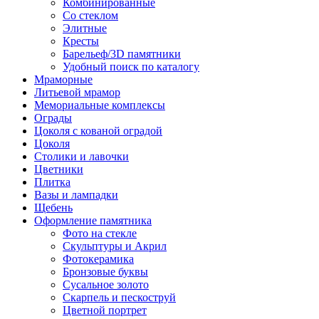
Комбинированные
Со стеклом
Элитные
Кресты
Барельеф/3D памятники
Удобный поиск по каталогу
Мраморные
Литьевой мрамор
Мемориальные комплексы
Ограды
Цоколя с кованой оградой
Цоколя
Столики и лавочки
Цветники
Плитка
Вазы и лампадки
Щебень
Оформление памятника
Фото на стекле
Скульптуры и Акрил
Фотокерамика
Бронзовые буквы
Сусальное золото
Скарпель и пескоструй
Цветной портрет