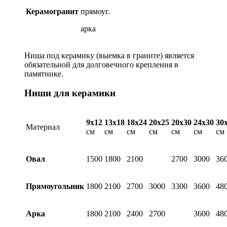
Керамогранит
прямоуг.
арка
Ниша под керамику (выемка в граните) является
обязательной для долговечного крепления в
памятнике.
Ниши для керамики
9х12
13х18
18х24
20х25
20х30
24х30
30
Материал
см
см
см
см
см
см
см
Овал
1500
1800
2100
2700
3000
36
Прямоугольник
1800
2100
2700
3000
3300
3600
48
Арка
1800
2100
2400
2700
3600
48