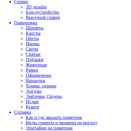
Сервис
3D дизайн
Благоустройство
Выездной гравер
Гравировка
Шрифты
Кресты
Цветы
Иконы
Свечи
Святые
Пейзажи
Животные
Рамки
Оформление
Виньетки
Храмы, церкви
Ангелы
Эмблемы, Ордена
Ислам
Разное
Справка
Как и где заказать памятник
Виды гранита и мрамора на могилу
Эпитафии на памятник