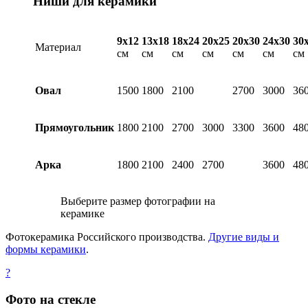
Ниши для керамики
9х12
13х18
18х24
20х25
20х30
24х30
30
Материал
см
см
см
см
см
см
см
Овал
1500
1800
2100
2700
3000
36
Прямоугольник
1800
2100
2700
3000
3300
3600
48
Арка
1800
2100
2400
2700
3600
48
Выберите размер фотографии на
керамике
Фотокерамика Российского производства.
Другие виды и
формы керамики
.
?
Фото на стекле