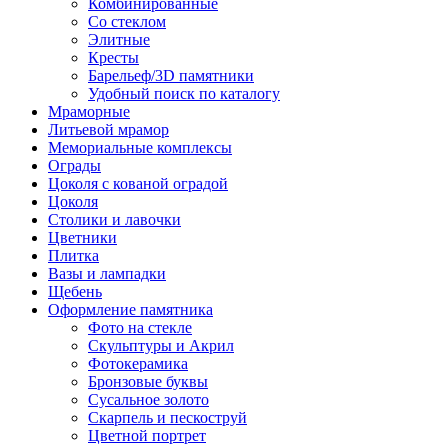
Комбинированные
Со стеклом
Элитные
Кресты
Барельеф/3D памятники
Удобный поиск по каталогу
Мраморные
Литьевой мрамор
Мемориальные комплексы
Ограды
Цоколя с кованой оградой
Цоколя
Столики и лавочки
Цветники
Плитка
Вазы и лампадки
Щебень
Оформление памятника
Фото на стекле
Скульптуры и Акрил
Фотокерамика
Бронзовые буквы
Сусальное золото
Скарпель и пескоструй
Цветной портрет