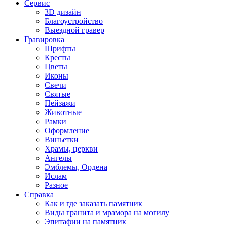
Сервис
3D дизайн
Благоустройство
Выездной гравер
Гравировка
Шрифты
Кресты
Цветы
Иконы
Свечи
Святые
Пейзажи
Животные
Рамки
Оформление
Виньетки
Храмы, церкви
Ангелы
Эмблемы, Ордена
Ислам
Разное
Справка
Как и где заказать памятник
Виды гранита и мрамора на могилу
Эпитафии на памятник