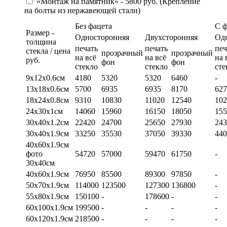
«Монтаж на памятник» - 5800 руб. (Крепление
на болты из нержавеющей стали)
Без фацета
С 
Размер -
Односторонняя
Двухсторонняя
Од
толщина
печать
печать
печ
стекла / цена
прозрачный
прозрачный
на всё
на всё
на 
руб.
фон
фон
стекло
стекло
сте
9х12х0.6см
4180
5320
5320
6460
-
13х18х0.6см
5700
6935
6935
8170
627
18х24х0.8см
9310
10830
11020
12540
102
24х30х1см
14060
15960
16150
18050
155
30х40х1.2см
22420
24700
25650
27930
243
30х40х1.9см
33250
35530
37050
39330
440
40х60х1.9см
фото
54720
57000
59470
61750
-
30х40см
40х60х1.9см
76950
85500
89300
97850
-
50х70х1.9см
114000
123500
127300
136800
-
55х80х1.9см
150100
-
178600
-
-
60х100х1.9см
199500
-
-
-
-
60х120х1.9см
218500
-
-
-
-