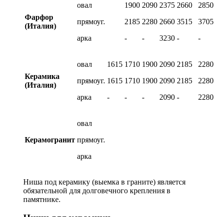
овал
1900
2090
2375
2660
2850
Фарфор
прямоуг.
2185
2280
2660
3515
3705
(Италия)
арка
-
-
3230
-
-
овал
1615
1710
1900
2090
2185
2280
Керамика
прямоуг.
1615
1710
1900
2090
2185
2280
(Италия)
арка
-
-
-
2090
-
2280
овал
Керамогранит
прямоуг.
арка
Ниша под керамику (выемка в граните) является
обязательной для долговечного крепления в
памятнике.