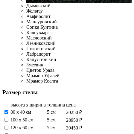
Габбро-Диабаз
Дымовский
Жельтау
Амфиболит
Мансуровский
Сопка Бунтина
Калгуваара
Масловский
Лезниковский
Покостовский
Лабрадорит
Капустинский
Змеевик
Цветок Урала
Мрамор Уфалей
Мрамор Коелга
Размер стелы
высота х ширина
толщина
цена
80 х 40 см
5 см
20250 ₽
100 х 50 см
5 см
28950 ₽
120 х 60 см
5 см
39450 ₽