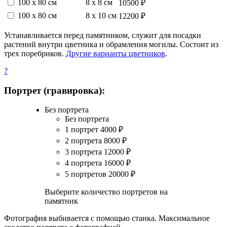
100 х 80 см
8 х 8 см
10500 ₽
100 х 80 см
8 х 10 см
12200 ₽
Устанавливается перед памятником, служит для посадки
растений внутри цветника и обрамления могилы. Состоит из
трех поребриков.
Другие варианты цветников
.
?
Портрет (гравировка):
Без портрета
Без портрета
1 портрет
4000
₽
2 портрета
8000
₽
3 портрета
12000
₽
4 портрета
16000
₽
5 портретов
20000
₽
Выберите количество портретов на
памятник
Фотография выбивается с помощью станка. Максимальное