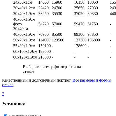
24х30х1см
14060
15960
16150
18050
155
30х40х1.2см
22420
24700
25650
27930
243
30х40х1.9см
33250
35530
37050
39330
440
40х60х1.9см
фото
54720
57000
59470
61750
-
30х40см
40х60х1.9см
76950
85500
89300
97850
-
50х70х1.9см
114000
123500
127300
136800
-
55х80х1.9см
150100
-
178600
-
-
60х100х1.9см
199500
-
-
-
-
60х120х1.9см
218500
-
-
-
-
Выберите размер фотографии на
стекле
Качественный и долговечный портрет.
Все размеры и формы
стекла
.
?
Установка