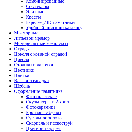
Комбинированные
Со стеклом
Элитные
Кресты
Барельеф/3D памятники
Удобный поиск по каталогу
Мраморные
Литьевой мрамор
Мемориальные комплексы
Ограды
Цоколя с кованой оградой
Цоколя
Столики и лавочки
Цветники
Плитка
Вазы и лампадки
Щебень
Оформление памятника
Фото на стекле
Скульптуры и Акрил
Фотокерамика
Бронзовые буквы
Сусальное золото
Скарпель и пескоструй
Цветной портрет