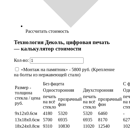
Рассчитать стоимость
Технология Деколь, цифровая печать
— калькулятор стоимости
Кол-во:
«Монтаж на памятник» - 5800 руб. (Крепление
на болты из нержавеющей стали)
Без фацета
С 
Размер -
Односторонняя
Двухсторонняя
Од
толщина
печать
печать
печ
стекла / цена
прозрачный
прозрачный
на всё
на всё
на 
руб.
фон
фон
стекло
стекло
сте
9х12х0.6см
4180
5320
5320
6460
-
13х18х0.6см
5700
6935
6935
8170
627
18х24х0.8см
9310
10830
11020
12540
102