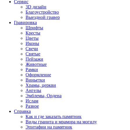
Сервис
3D дизайн
Благоустройство
Выездной гравер
Гравировка
Шрифты
Кресты
Цветы
Иконы
Свечи
Святые
Пейзажи
Животные
Рамки
Оформление
Виньетки
Храмы, церкви
Ангелы
Эмблемы, Ордена
Ислам
Разное
Справка
Как и где заказать памятник
Виды гранита и мрамора на могилу
Эпитафии на памятник