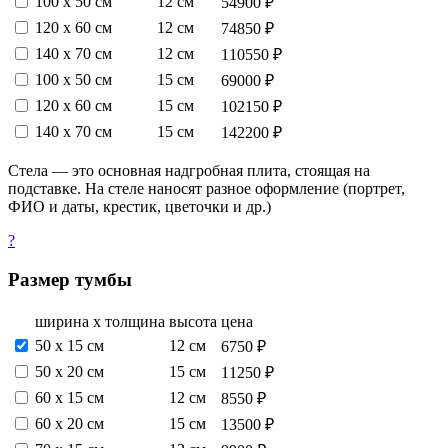
100 х 50 см
12 см
54900 ₽
120 х 60 см
12 см
74850 ₽
140 х 70 см
12 см
110550 ₽
100 х 50 см
15 см
69000 ₽
120 х 60 см
15 см
102150 ₽
140 х 70 см
15 см
142200 ₽
Стела — это основная надгробная плита, стоящая на
подставке. На стеле наносят разное оформление (портрет,
ФИО и даты, крестик, цветочки и др.)
?
Размер тумбы
ширина х толщина
высота
цена
50 х 15 см
12 см
6750 ₽
50 х 20 см
15 см
11250 ₽
60 х 15 см
12 см
8550 ₽
60 х 20 см
15 см
13500 ₽