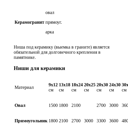
овал
Керамогранит
прямоуг.
арка
Ниша под керамику (выемка в граните) является
обязательной для долговечного крепления в
памятнике.
Ниши для керамики
9х12
13х18
18х24
20х25
20х30
24х30
30
Материал
см
см
см
см
см
см
см
Овал
1500
1800
2100
2700
3000
36
Прямоугольник
1800
2100
2700
3000
3300
3600
48