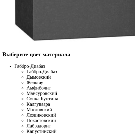
Выберите цвет материала
Габбро-Диабаз
Габбро-Диабаз
Дымовский
Жельтау
Амфиболит
Мансуровский
Сопка Бунтина
Калгуваара
Масловский
Лезниковский
Покостовский
Лабрадорит
Капустинский