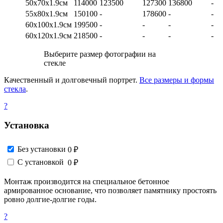
50х70х1.9см
114000
123500
127300
136800
-
55х80х1.9см
150100
-
178600
-
-
60х100х1.9см
199500
-
-
-
-
60х120х1.9см
218500
-
-
-
-
Выберите размер фотографии на
стекле
Качественный и долговечный портрет.
Все размеры и формы
стекла
.
?
Установка
Без установки
0 ₽
С установкой
0 ₽
Монтаж производится на специальное бетонное
армированное основание, что позволяет памятнику простоять
ровно долгие-долгие годы.
?