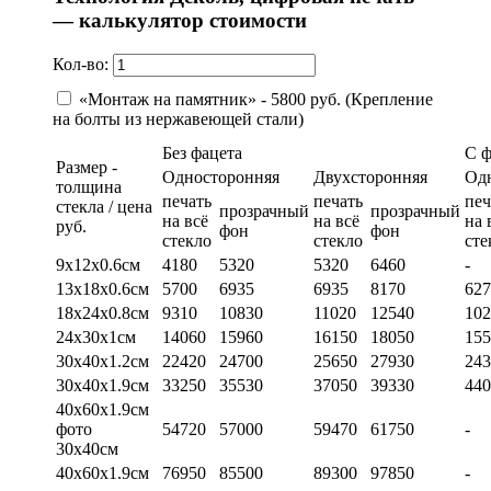
— калькулятор стоимости
Кол-во:
«Монтаж на памятник» - 5800 руб. (Крепление
на болты из нержавеющей стали)
Без фацета
С 
Размер -
Односторонняя
Двухсторонняя
Од
толщина
печать
печать
печ
стекла / цена
прозрачный
прозрачный
на всё
на всё
на 
руб.
фон
фон
стекло
стекло
сте
9х12х0.6см
4180
5320
5320
6460
-
13х18х0.6см
5700
6935
6935
8170
627
18х24х0.8см
9310
10830
11020
12540
102
24х30х1см
14060
15960
16150
18050
155
30х40х1.2см
22420
24700
25650
27930
243
30х40х1.9см
33250
35530
37050
39330
440
40х60х1.9см
фото
54720
57000
59470
61750
-
30х40см
40х60х1.9см
76950
85500
89300
97850
-