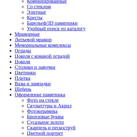
Комбинированные
Со стеклом
Элитные
Кресты
Барельеф/3D памятники
Удобный поиск по каталогу
Мраморные
Литьевой мрамор
Мемориальные комплексы
Ограды
Цоколя с кованой оградой
Цоколя
Столики и лавочки
Цветники
Плитка
Вазы и лампадки
Щебень
Оформление памятника
Фото на стекле
Скульптуры и Акрил
Фотокерамика
Бронзовые буквы
Сусальное золото
Скарпель и пескоструй
Цветной портрет