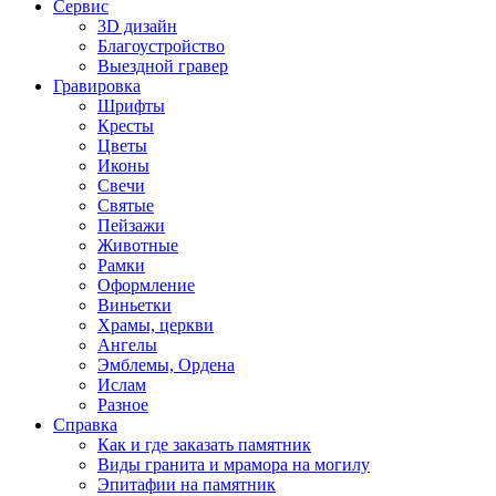
Сервис
3D дизайн
Благоустройство
Выездной гравер
Гравировка
Шрифты
Кресты
Цветы
Иконы
Свечи
Святые
Пейзажи
Животные
Рамки
Оформление
Виньетки
Храмы, церкви
Ангелы
Эмблемы, Ордена
Ислам
Разное
Справка
Как и где заказать памятник
Виды гранита и мрамора на могилу
Эпитафии на памятник