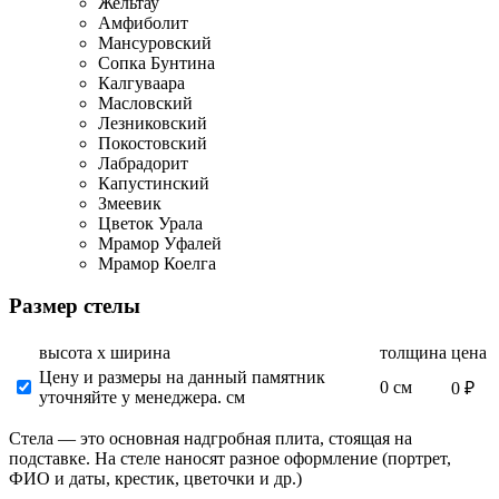
Жельтау
Амфиболит
Мансуровский
Сопка Бунтина
Калгуваара
Масловский
Лезниковский
Покостовский
Лабрадорит
Капустинский
Змеевик
Цветок Урала
Мрамор Уфалей
Мрамор Коелга
Размер стелы
высота х ширина
толщина
цена
Цену и размеры на данный памятник
0 см
0 ₽
уточняйте у менеджера. см
Стела — это основная надгробная плита, стоящая на
подставке. На стеле наносят разное оформление (портрет,
ФИО и даты, крестик, цветочки и др.)