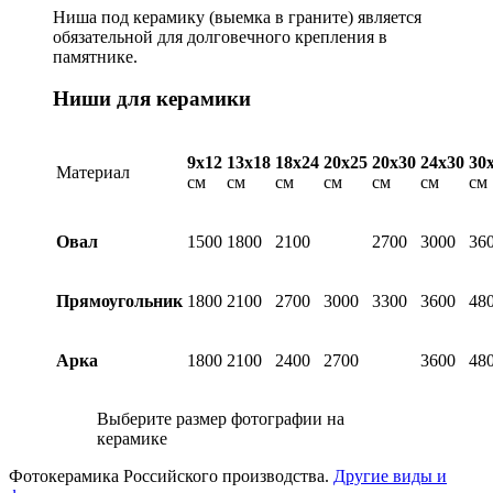
Ниша под керамику (выемка в граните) является
обязательной для долговечного крепления в
памятнике.
Ниши для керамики
9х12
13х18
18х24
20х25
20х30
24х30
30
Материал
см
см
см
см
см
см
см
Овал
1500
1800
2100
2700
3000
36
Прямоугольник
1800
2100
2700
3000
3300
3600
48
Арка
1800
2100
2400
2700
3600
48
Выберите размер фотографии на
керамике
Фотокерамика Российского производства.
Другие виды и