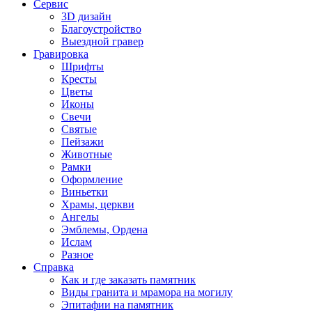
Сервис
3D дизайн
Благоустройство
Выездной гравер
Гравировка
Шрифты
Кресты
Цветы
Иконы
Свечи
Святые
Пейзажи
Животные
Рамки
Оформление
Виньетки
Храмы, церкви
Ангелы
Эмблемы, Ордена
Ислам
Разное
Справка
Как и где заказать памятник
Виды гранита и мрамора на могилу
Эпитафии на памятник