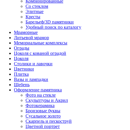
Комбинированные
Со стеклом
Элитные
Кресты
Барельеф/3D памятники
Удобный поиск по каталогу
Мраморные
Литьевой мрамор
Мемориальные комплексы
Ограды
Цоколя с кованой оградой
Цоколя
Столики и лавочки
Цветники
Плитка
Вазы и лампадки
Щебень
Оформление памятника
Фото на стекле
Скульптуры и Акрил
Фотокерамика
Бронзовые буквы
Сусальное золото
Скарпель и пескоструй
Цветной портрет