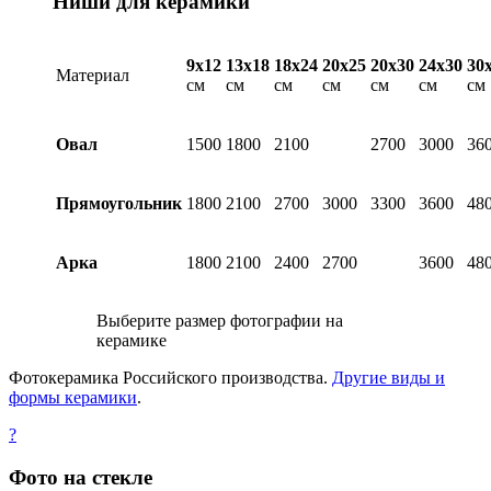
Ниши для керамики
9х12
13х18
18х24
20х25
20х30
24х30
30
Материал
см
см
см
см
см
см
см
Овал
1500
1800
2100
2700
3000
36
Прямоугольник
1800
2100
2700
3000
3300
3600
48
Арка
1800
2100
2400
2700
3600
48
Выберите размер фотографии на
керамике
Фотокерамика Российского производства.
Другие виды и
формы керамики
.
?
Фото на стекле