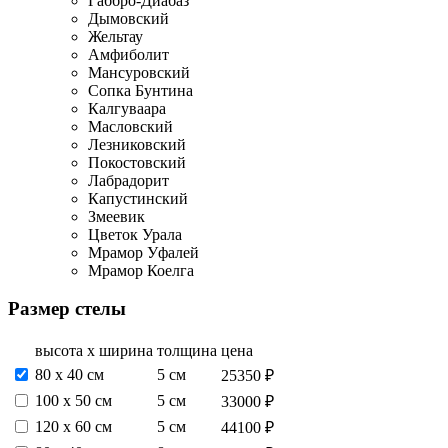
Габбро-Диабаз
Дымовский
Жельтау
Амфиболит
Мансуровский
Сопка Бунтина
Калгуваара
Масловский
Лезниковский
Покостовский
Лабрадорит
Капустинский
Змеевик
Цветок Урала
Мрамор Уфалей
Мрамор Коелга
Размер стелы
высота х ширина
толщина
цена
80 х 40 см
5 см
25350 ₽
100 х 50 см
5 см
33000 ₽
120 х 60 см
5 см
44100 ₽