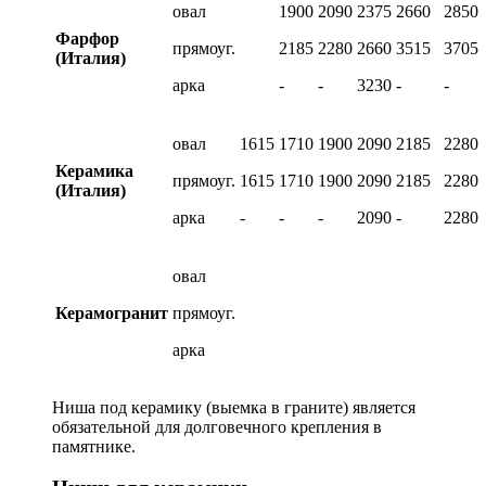
овал
1900
2090
2375
2660
2850
Фарфор
прямоуг.
2185
2280
2660
3515
3705
(Италия)
арка
-
-
3230
-
-
овал
1615
1710
1900
2090
2185
2280
Керамика
прямоуг.
1615
1710
1900
2090
2185
2280
(Италия)
арка
-
-
-
2090
-
2280
овал
Керамогранит
прямоуг.
арка
Ниша под керамику (выемка в граните) является
обязательной для долговечного крепления в
памятнике.