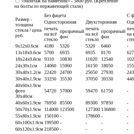
«Монтаж на памятник» - 5800 руб. (Крепление
на болты из нержавеющей стали)
Без фацета
С 
Размер -
Односторонняя
Двухсторонняя
Од
толщина
печать
печать
печ
стекла / цена
прозрачный
прозрачный
на всё
на всё
на 
руб.
фон
фон
стекло
стекло
сте
9х12х0.6см
4180
5320
5320
6460
-
13х18х0.6см
5700
6935
6935
8170
627
18х24х0.8см
9310
10830
11020
12540
102
24х30х1см
14060
15960
16150
18050
155
30х40х1.2см
22420
24700
25650
27930
243
30х40х1.9см
33250
35530
37050
39330
440
40х60х1.9см
фото
54720
57000
59470
61750
-
30х40см
40х60х1.9см
76950
85500
89300
97850
-
50х70х1.9см
114000
123500
127300
136800
-
55х80х1.9см
150100
-
178600
-
-
60х100х1.9см
199500
-
-
-
-
60х120х1.9см
218500
-
-
-
-