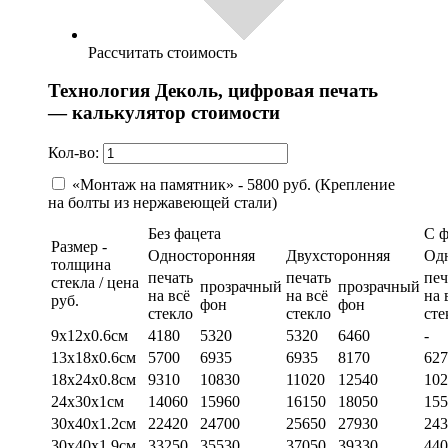
Рассчитать стоимость
Технология Деколь, цифровая печать
— калькулятор стоимости
Кол-во:
«Монтаж на памятник» - 5800 руб. (Крепление
на болты из нержавеющей стали)
Без фацета
С 
Размер -
Односторонняя
Двухсторонняя
Од
толщина
печать
печать
печ
стекла / цена
прозрачный
прозрачный
на всё
на всё
на 
руб.
фон
фон
стекло
стекло
сте
9х12х0.6см
4180
5320
5320
6460
-
13х18х0.6см
5700
6935
6935
8170
627
18х24х0.8см
9310
10830
11020
12540
102
24х30х1см
14060
15960
16150
18050
155
30х40х1.2см
22420
24700
25650
27930
243
30х40х1.9см
33250
35530
37050
39330
440