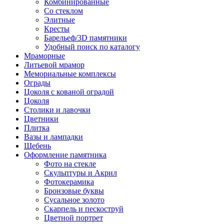
Комбинированные
Со стеклом
Элитные
Кресты
Барельеф/3D памятники
Удобный поиск по каталогу
Мраморные
Литьевой мрамор
Мемориальные комплексы
Ограды
Цоколя с кованой оградой
Цоколя
Столики и лавочки
Цветники
Плитка
Вазы и лампадки
Щебень
Оформление памятника
Фото на стекле
Скульптуры и Акрил
Фотокерамика
Бронзовые буквы
Сусальное золото
Скарпель и пескоструй
Цветной портрет