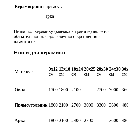
Керамогранит
прямоуг.
арка
Ниша под керамику (выемка в граните) является
обязательной для долговечного крепления в
памятнике.
Ниши для керамики
9х12
13х18
18х24
20х25
20х30
24х30
30
Материал
см
см
см
см
см
см
см
Овал
1500
1800
2100
2700
3000
36
Прямоугольник
1800
2100
2700
3000
3300
3600
48
Арка
1800
2100
2400
2700
3600
48