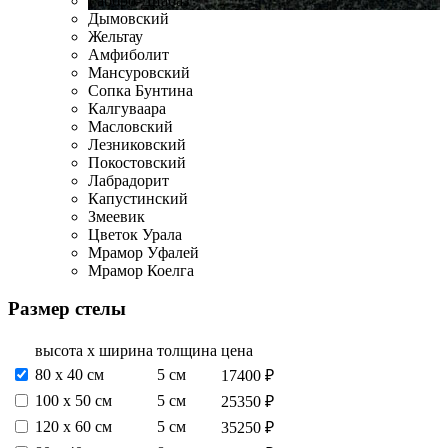
Габбро-Диабаз
Дымовский
Жельтау
Амфиболит
Мансуровский
Сопка Бунтина
Калгуваара
Масловский
Лезниковский
Покостовский
Лабрадорит
Капустинский
Змеевик
Цветок Урала
Мрамор Уфалей
Мрамор Коелга
Размер стелы
высота х ширина
толщина
цена
80 х 40 см
5 см
17400 ₽
100 х 50 см
5 см
25350 ₽
120 х 60 см
5 см
35250 ₽