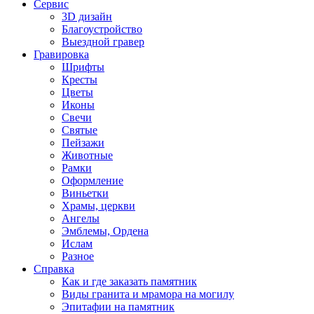
Сервис
3D дизайн
Благоустройство
Выездной гравер
Гравировка
Шрифты
Кресты
Цветы
Иконы
Свечи
Святые
Пейзажи
Животные
Рамки
Оформление
Виньетки
Храмы, церкви
Ангелы
Эмблемы, Ордена
Ислам
Разное
Справка
Как и где заказать памятник
Виды гранита и мрамора на могилу
Эпитафии на памятник