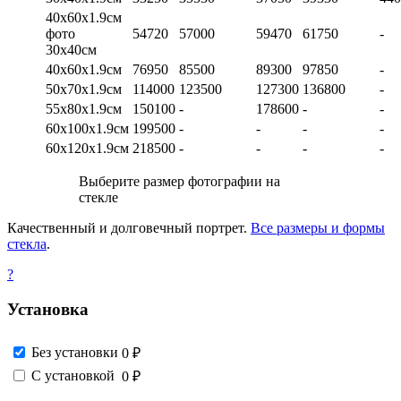
40х60х1.9см
фото
54720
57000
59470
61750
-
30х40см
40х60х1.9см
76950
85500
89300
97850
-
50х70х1.9см
114000
123500
127300
136800
-
55х80х1.9см
150100
-
178600
-
-
60х100х1.9см
199500
-
-
-
-
60х120х1.9см
218500
-
-
-
-
Выберите размер фотографии на
стекле
Качественный и долговечный портрет.
Все размеры и формы
стекла
.
?
Установка
Без установки
0 ₽
С установкой
0 ₽