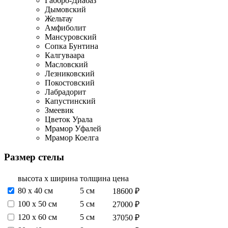
Габбро-Диабаз
Дымовский
Жельтау
Амфиболит
Мансуровский
Сопка Бунтина
Калгуваара
Масловский
Лезниковский
Покостовский
Лабрадорит
Капустинский
Змеевик
Цветок Урала
Мрамор Уфалей
Мрамор Коелга
Размер стелы
высота х ширина
толщина
цена
80 х 40 см
5 см
18600 ₽
100 х 50 см
5 см
27000 ₽
120 х 60 см
5 см
37050 ₽