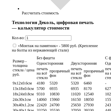
Рассчитать стоимость
Технология Деколь, цифровая печать
— калькулятор стоимости
Кол-во:
«Монтаж на памятник» - 5800 руб. (Крепление
на болты из нержавеющей стали)
Без фацета
С 
Размер -
Односторонняя
Двухсторонняя
Од
толщина
печать
печать
печ
стекла / цена
прозрачный
прозрачный
на всё
на всё
на 
руб.
фон
фон
стекло
стекло
сте
9х12х0.6см
4180
5320
5320
6460
-
13х18х0.6см
5700
6935
6935
8170
627
18х24х0.8см
9310
10830
11020
12540
102
24х30х1см
14060
15960
16150
18050
155
30х40х1.2см
22420
24700
25650
27930
243
30х40х1.9см
33250
35530
37050
39330
440