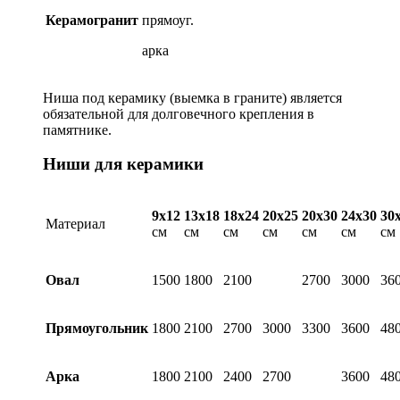
Керамогранит
прямоуг.
арка
Ниша под керамику (выемка в граните) является
обязательной для долговечного крепления в
памятнике.
Ниши для керамики
9х12
13х18
18х24
20х25
20х30
24х30
30
Материал
см
см
см
см
см
см
см
Овал
1500
1800
2100
2700
3000
36
Прямоугольник
1800
2100
2700
3000
3300
3600
48
Арка
1800
2100
2400
2700
3600
48