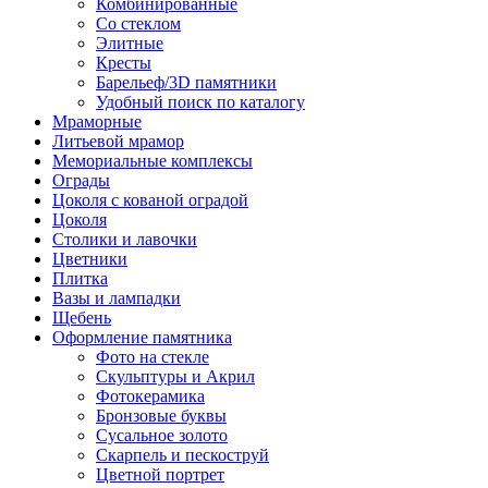
Комбинированные
Со стеклом
Элитные
Кресты
Барельеф/3D памятники
Удобный поиск по каталогу
Мраморные
Литьевой мрамор
Мемориальные комплексы
Ограды
Цоколя с кованой оградой
Цоколя
Столики и лавочки
Цветники
Плитка
Вазы и лампадки
Щебень
Оформление памятника
Фото на стекле
Скульптуры и Акрил
Фотокерамика
Бронзовые буквы
Сусальное золото
Скарпель и пескоструй
Цветной портрет