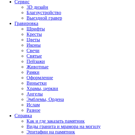
Сервис
3D дизайн
Благоустройство
Выездной гравер
Гравировка
Шрифты
Кресты
Цветы
Иконы
Свечи
Святые
Пейзажи
Животные
Рамки
Оформление
Виньетки
Храмы, церкви
Ангелы
Эмблемы, Ордена
Ислам
Разное
Справка
Как и где заказать памятник
Виды гранита и мрамора на могилу
Эпитафии на памятник