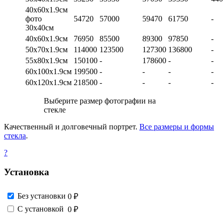
40х60х1.9см
фото
54720
57000
59470
61750
-
30х40см
40х60х1.9см
76950
85500
89300
97850
-
50х70х1.9см
114000
123500
127300
136800
-
55х80х1.9см
150100
-
178600
-
-
60х100х1.9см
199500
-
-
-
-
60х120х1.9см
218500
-
-
-
-
Выберите размер фотографии на
стекле
Качественный и долговечный портрет.
Все размеры и формы
стекла
.
?
Установка
Без установки
0 ₽
С установкой
0 ₽