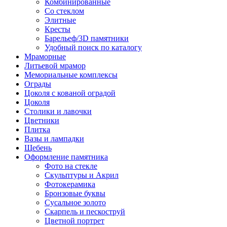
Комбинированные
Со стеклом
Элитные
Кресты
Барельеф/3D памятники
Удобный поиск по каталогу
Мраморные
Литьевой мрамор
Мемориальные комплексы
Ограды
Цоколя с кованой оградой
Цоколя
Столики и лавочки
Цветники
Плитка
Вазы и лампадки
Щебень
Оформление памятника
Фото на стекле
Скульптуры и Акрил
Фотокерамика
Бронзовые буквы
Сусальное золото
Скарпель и пескоструй
Цветной портрет