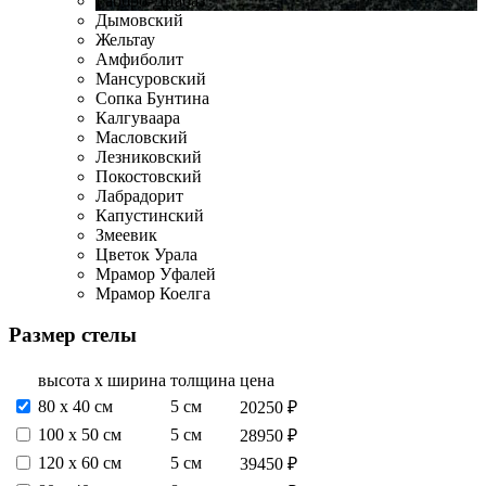
Габбро-Диабаз
Дымовский
Жельтау
Амфиболит
Мансуровский
Сопка Бунтина
Калгуваара
Масловский
Лезниковский
Покостовский
Лабрадорит
Капустинский
Змеевик
Цветок Урала
Мрамор Уфалей
Мрамор Коелга
Размер стелы
высота х ширина
толщина
цена
80 х 40 см
5 см
20250 ₽
100 х 50 см
5 см
28950 ₽
120 х 60 см
5 см
39450 ₽