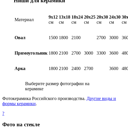
Ниши для керамики
9х12
13х18
18х24
20х25
20х30
24х30
30
Материал
см
см
см
см
см
см
см
Овал
1500
1800
2100
2700
3000
36
Прямоугольник
1800
2100
2700
3000
3300
3600
48
Арка
1800
2100
2400
2700
3600
48
Выберите размер фотографии на
керамике
Фотокерамика Российского производства.
Другие виды и
формы керамики
.
?
Фото на стекле