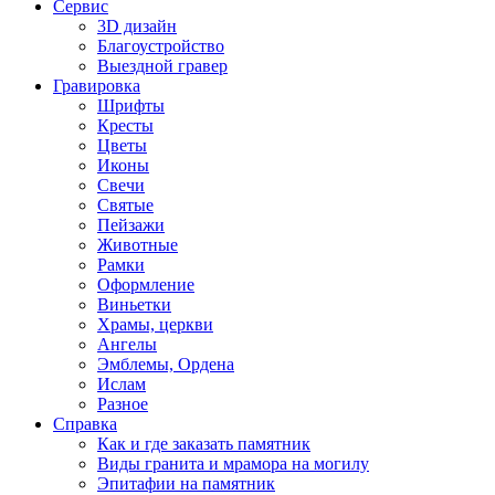
Сервис
3D дизайн
Благоустройство
Выездной гравер
Гравировка
Шрифты
Кресты
Цветы
Иконы
Свечи
Святые
Пейзажи
Животные
Рамки
Оформление
Виньетки
Храмы, церкви
Ангелы
Эмблемы, Ордена
Ислам
Разное
Справка
Как и где заказать памятник
Виды гранита и мрамора на могилу
Эпитафии на памятник