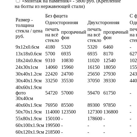
«Монтаж на памятник» - 5800 руб. (Крепление
на болты из нержавеющей стали)
Без фацета
С 
Размер -
Односторонняя
Двухсторонняя
Од
толщина
печать
печать
печ
стекла / цена
прозрачный
прозрачный
на всё
на всё
на 
руб.
фон
фон
стекло
стекло
сте
9х12х0.6см
4180
5320
5320
6460
-
13х18х0.6см
5700
6935
6935
8170
627
18х24х0.8см
9310
10830
11020
12540
102
24х30х1см
14060
15960
16150
18050
155
30х40х1.2см
22420
24700
25650
27930
243
30х40х1.9см
33250
35530
37050
39330
440
40х60х1.9см
фото
54720
57000
59470
61750
-
30х40см
40х60х1.9см
76950
85500
89300
97850
-
50х70х1.9см
114000
123500
127300
136800
-
55х80х1.9см
150100
-
178600
-
-
60х100х1.9см
199500
-
-
-
-
60х120х1.9см
218500
-
-
-
-