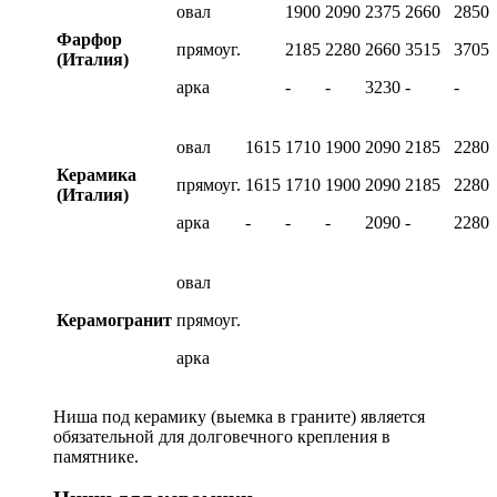
овал
1900
2090
2375
2660
2850
Фарфор
прямоуг.
2185
2280
2660
3515
3705
(Италия)
арка
-
-
3230
-
-
овал
1615
1710
1900
2090
2185
2280
Керамика
прямоуг.
1615
1710
1900
2090
2185
2280
(Италия)
арка
-
-
-
2090
-
2280
овал
Керамогранит
прямоуг.
арка
Ниша под керамику (выемка в граните) является
обязательной для долговечного крепления в
памятнике.