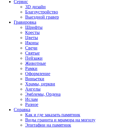
Сервис
3D дизайн
Благоустройство
Выездной гравер
Гравировка
Шрифты
Кресты
Цветы
Иконы
Свечи
Святые
Пейзажи
Животные
Рамки
Оформление
Виньетки
Храмы, церкви
Ангелы
Эмблемы, Ордена
Ислам
Разное
Справка
Как и где заказать памятник
Виды гранита и мрамора на могилу
Эпитафии на памятник