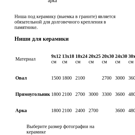
арка
Ниша под керамику (выемка в граните) является
обязательной для долговечного крепления в
памятнике.
Ниши для керамики
9х12
13х18
18х24
20х25
20х30
24х30
30
Материал
см
см
см
см
см
см
см
Овал
1500
1800
2100
2700
3000
36
Прямоугольник
1800
2100
2700
3000
3300
3600
48
Арка
1800
2100
2400
2700
3600
48
Выберите размер фотографии на
керамике