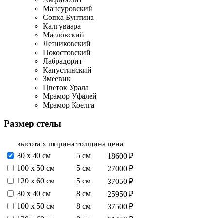
Мансуровский
Сопка Бунтина
Калгуваара
Масловский
Лезниковский
Покостовский
Лабрадорит
Капустинский
Змеевик
Цветок Урала
Мрамор Уфалей
Мрамор Коелга
Размер стелы
высота х ширина
толщина
цена
80 х 40 см
5 см
18600 ₽
100 х 50 см
5 см
27000 ₽
120 х 60 см
5 см
37050 ₽
80 х 40 см
8 см
25950 ₽
100 х 50 см
8 см
37500 ₽