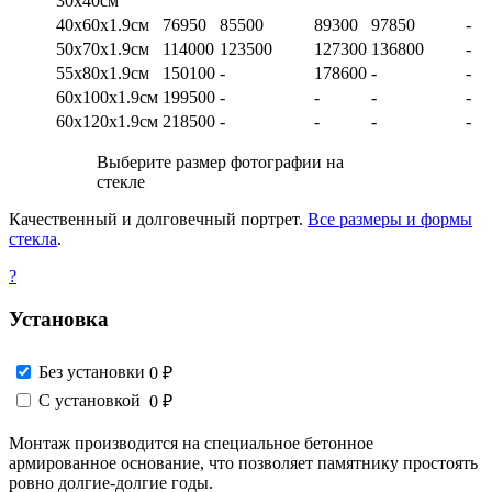
30х40см
40х60х1.9см
76950
85500
89300
97850
-
50х70х1.9см
114000
123500
127300
136800
-
55х80х1.9см
150100
-
178600
-
-
60х100х1.9см
199500
-
-
-
-
60х120х1.9см
218500
-
-
-
-
Выберите размер фотографии на
стекле
Качественный и долговечный портрет.
Все размеры и формы
стекла
.
?
Установка
Без установки
0 ₽
С установкой
0 ₽
Монтаж производится на специальное бетонное
армированное основание, что позволяет памятнику простоять
ровно долгие-долгие годы.