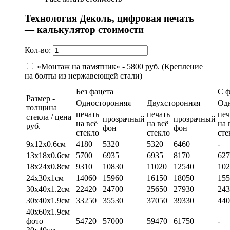
Технология Деколь, цифровая печать
— калькулятор стоимости
Кол-во:
«Монтаж на памятник» - 5800 руб. (Крепление
на болты из нержавеющей стали)
Без фацета
С 
Размер -
Односторонняя
Двухсторонняя
Од
толщина
печать
печать
печ
стекла / цена
прозрачный
прозрачный
на всё
на всё
на 
руб.
фон
фон
стекло
стекло
сте
9х12х0.6см
4180
5320
5320
6460
-
13х18х0.6см
5700
6935
6935
8170
627
18х24х0.8см
9310
10830
11020
12540
102
24х30х1см
14060
15960
16150
18050
155
30х40х1.2см
22420
24700
25650
27930
243
30х40х1.9см
33250
35530
37050
39330
440
40х60х1.9см
фото
54720
57000
59470
61750
-