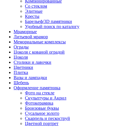
Комбинированные
Со стеклом
Элитные
Кресты
Барельеф/3D памятники
Удобный поиск по каталогу
Мраморные
Литьевой мрамор
Мемориальные комплексы
Ограды
Цоколя с кованой оградой
Цоколя
Столики и лавочки
Цветники
Плитка
Вазы и лампадки
Щебень
Оформление памятника
Фото на стекле
Скульптуры и Акрил
Фотокерамика
Бронзовые буквы
Сусальное золото
Скарпель и пескоструй
Цветной портрет