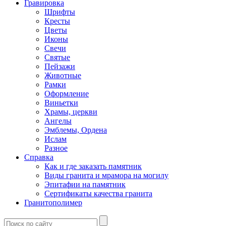
Гравировка
Шрифты
Кресты
Цветы
Иконы
Свечи
Святые
Пейзажи
Животные
Рамки
Оформление
Виньетки
Храмы, церкви
Ангелы
Эмблемы, Ордена
Ислам
Разное
Справка
Как и где заказать памятник
Виды гранита и мрамора на могилу
Эпитафии на памятник
Сертификаты качества гранита
Гранитополимер