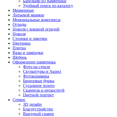
Барельеф/3D памятники
Удобный поиск по каталогу
Мраморные
Литьевой мрамор
Мемориальные комплексы
Ограды
Цоколя с кованой оградой
Цоколя
Столики и лавочки
Цветники
Плитка
Вазы и лампадки
Щебень
Оформление памятника
Фото на стекле
Скульптуры и Акрил
Фотокерамика
Бронзовые буквы
Сусальное золото
Скарпель и пескоструй
Цветной портрет
Сервис
3D дизайн
Благоустройство
Выездной гравер