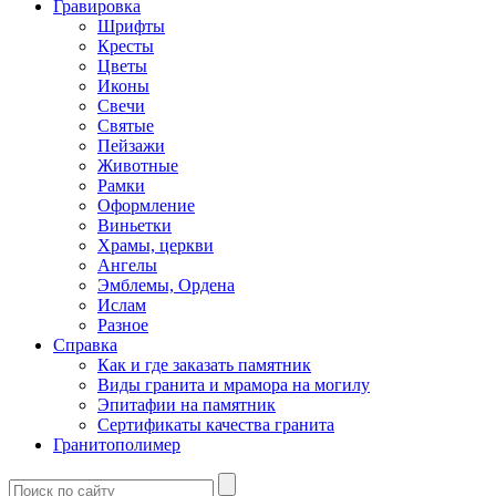
Гравировка
Шрифты
Кресты
Цветы
Иконы
Свечи
Святые
Пейзажи
Животные
Рамки
Оформление
Виньетки
Храмы, церкви
Ангелы
Эмблемы, Ордена
Ислам
Разное
Справка
Как и где заказать памятник
Виды гранита и мрамора на могилу
Эпитафии на памятник
Сертификаты качества гранита
Гранитополимер