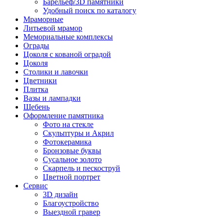
Барельеф/3D памятники
Удобный поиск по каталогу
Мраморные
Литьевой мрамор
Мемориальные комплексы
Ограды
Цоколя с кованой оградой
Цоколя
Столики и лавочки
Цветники
Плитка
Вазы и лампадки
Щебень
Оформление памятника
Фото на стекле
Скульптуры и Акрил
Фотокерамика
Бронзовые буквы
Сусальное золото
Скарпель и пескоструй
Цветной портрет
Сервис
3D дизайн
Благоустройство
Выездной гравер