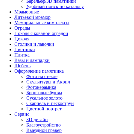
Барельеф/3D памятники
Удобный поиск по каталогу
Мраморные
Литьевой мрамор
Мемориальные комплексы
Ограды
Цоколя с кованой оградой
Цоколя
Столики и лавочки
Цветники
Плитка
Вазы и лампадки
Щебень
Оформление памятника
Фото на стекле
Скульптуры и Акрил
Фотокерамика
Бронзовые буквы
Сусальное золото
Скарпель и пескоструй
Цветной портрет
Сервис
3D дизайн
Благоустройство
Выездной гравер