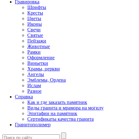
Гравировка
Шрифты
Кресты
Цветы
Иконы
Свечи
Святые
Пейзажи
Животные
Рамки
Оформление
Виньетки
Храмы, церкви
Ангелы
Эмблемы, Ордена
Ислам
Разное
Справка
Как и где заказать памятник
Виды гранита и мрамора на могилу
Эпитафии на памятник
Сертификаты качества гранита
Гранитополимер