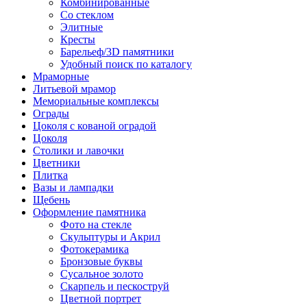
Комбинированные
Со стеклом
Элитные
Кресты
Барельеф/3D памятники
Удобный поиск по каталогу
Мраморные
Литьевой мрамор
Мемориальные комплексы
Ограды
Цоколя с кованой оградой
Цоколя
Столики и лавочки
Цветники
Плитка
Вазы и лампадки
Щебень
Оформление памятника
Фото на стекле
Скульптуры и Акрил
Фотокерамика
Бронзовые буквы
Сусальное золото
Скарпель и пескоструй
Цветной портрет