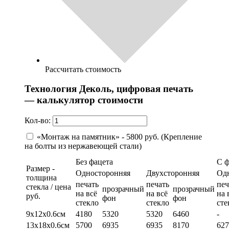
Рассчитать стоимость
Технология Деколь, цифровая печать
— калькулятор стоимости
Кол-во:
«Монтаж на памятник» - 5800 руб. (Крепление
на болты из нержавеющей стали)
Без фацета
С 
Размер -
Односторонняя
Двухсторонняя
Од
толщина
печать
печать
печ
стекла / цена
прозрачный
прозрачный
на всё
на всё
на 
руб.
фон
фон
стекло
стекло
сте
9х12х0.6см
4180
5320
5320
6460
-
13х18х0.6см
5700
6935
6935
8170
627