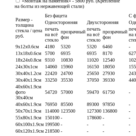
«Монтаж на памятник» - 5800 руб. (Крепление
на болты из нержавеющей стали)
Без фацета
С 
Размер -
Односторонняя
Двухсторонняя
Од
толщина
печать
печать
печ
стекла / цена
прозрачный
прозрачный
на всё
на всё
на 
руб.
фон
фон
стекло
стекло
сте
9х12х0.6см
4180
5320
5320
6460
-
13х18х0.6см
5700
6935
6935
8170
627
18х24х0.8см
9310
10830
11020
12540
102
24х30х1см
14060
15960
16150
18050
155
30х40х1.2см
22420
24700
25650
27930
243
30х40х1.9см
33250
35530
37050
39330
440
40х60х1.9см
фото
54720
57000
59470
61750
-
30х40см
40х60х1.9см
76950
85500
89300
97850
-
50х70х1.9см
114000
123500
127300
136800
-
55х80х1.9см
150100
-
178600
-
-
60х100х1.9см
199500
-
-
-
-
60х120х1.9см
218500
-
-
-
-