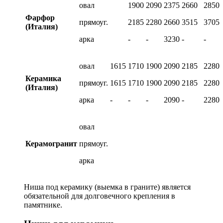
овал
1900
2090
2375
2660
2850
Фарфор
прямоуг.
2185
2280
2660
3515
3705
(Италия)
арка
-
-
3230
-
-
овал
1615
1710
1900
2090
2185
2280
Керамика
прямоуг.
1615
1710
1900
2090
2185
2280
(Италия)
арка
-
-
-
2090
-
2280
овал
Керамогранит
прямоуг.
арка
Ниша под керамику (выемка в граните) является
обязательной для долговечного крепления в
памятнике.