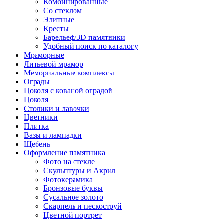
Комбинированные
Со стеклом
Элитные
Кресты
Барельеф/3D памятники
Удобный поиск по каталогу
Мраморные
Литьевой мрамор
Мемориальные комплексы
Ограды
Цоколя с кованой оградой
Цоколя
Столики и лавочки
Цветники
Плитка
Вазы и лампадки
Щебень
Оформление памятника
Фото на стекле
Скульптуры и Акрил
Фотокерамика
Бронзовые буквы
Сусальное золото
Скарпель и пескоструй
Цветной портрет