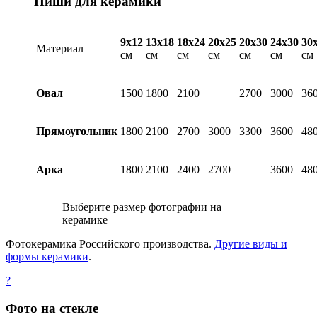
Ниши для керамики
9х12
13х18
18х24
20х25
20х30
24х30
30
Материал
см
см
см
см
см
см
см
Овал
1500
1800
2100
2700
3000
36
Прямоугольник
1800
2100
2700
3000
3300
3600
48
Арка
1800
2100
2400
2700
3600
48
Выберите размер фотографии на
керамике
Фотокерамика Российского производства.
Другие виды и
формы керамики
.
?
Фото на стекле