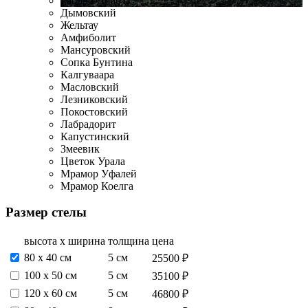
Габбро-Диабаз
Дымовский
Жельтау
Амфиболит
Мансуровский
Сопка Бунтина
Калгуваара
Масловский
Лезниковский
Покостовский
Лабрадорит
Капустинский
Змеевик
Цветок Урала
Мрамор Уфалей
Мрамор Коелга
Размер стелы
высота х ширина
толщина
цена
80 х 40 см
5 см
25500 ₽
100 х 50 см
5 см
35100 ₽
120 х 60 см
5 см
46800 ₽