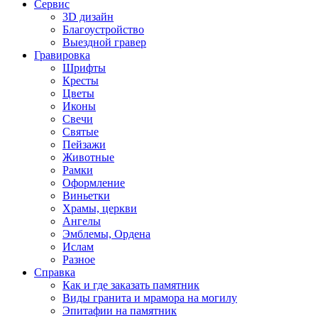
Сервис
3D дизайн
Благоустройство
Выездной гравер
Гравировка
Шрифты
Кресты
Цветы
Иконы
Свечи
Святые
Пейзажи
Животные
Рамки
Оформление
Виньетки
Храмы, церкви
Ангелы
Эмблемы, Ордена
Ислам
Разное
Справка
Как и где заказать памятник
Виды гранита и мрамора на могилу
Эпитафии на памятник