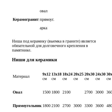
овал
Керамогранит
прямоуг.
арка
Ниша под керамику (выемка в граните) является
обязательной для долговечного крепления в
памятнике.
Ниши для керамики
9х12
13х18
18х24
20х25
20х30
24х30
30
Материал
см
см
см
см
см
см
см
Овал
1500
1800
2100
2700
3000
36
Прямоугольник
1800
2100
2700
3000
3300
3600
48