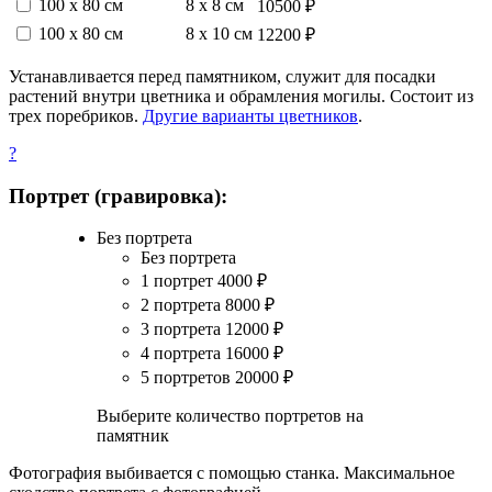
100 х 80 см
8 х 8 см
10500 ₽
100 х 80 см
8 х 10 см
12200 ₽
Устанавливается перед памятником, служит для посадки
растений внутри цветника и обрамления могилы. Состоит из
трех поребриков.
Другие варианты цветников
.
?
Портрет (гравировка):
Без портрета
Без портрета
1 портрет
4000
₽
2 портрета
8000
₽
3 портрета
12000
₽
4 портрета
16000
₽
5 портретов
20000
₽
Выберите количество портретов на
памятник
Фотография выбивается с помощью станка. Максимальное