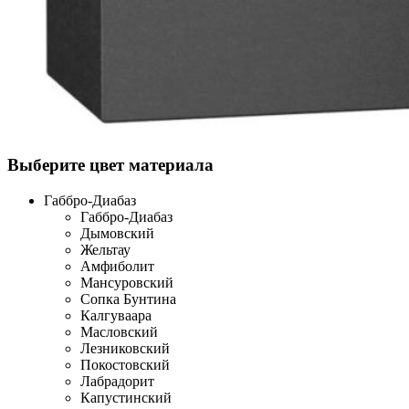
Выберите цвет материала
Габбро-Диабаз
Габбро-Диабаз
Дымовский
Жельтау
Амфиболит
Мансуровский
Сопка Бунтина
Калгуваара
Масловский
Лезниковский
Покостовский
Лабрадорит
Капустинский