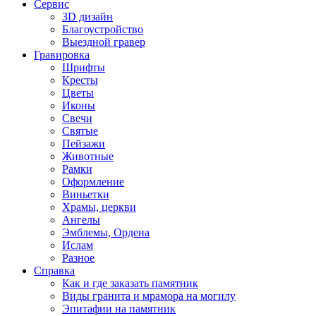
Сервис
3D дизайн
Благоустройство
Выездной гравер
Гравировка
Шрифты
Кресты
Цветы
Иконы
Свечи
Святые
Пейзажи
Животные
Рамки
Оформление
Виньетки
Храмы, церкви
Ангелы
Эмблемы, Ордена
Ислам
Разное
Справка
Как и где заказать памятник
Виды гранита и мрамора на могилу
Эпитафии на памятник