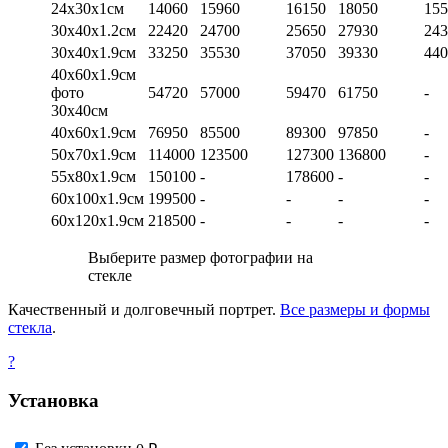
24х30х1см
14060
15960
16150
18050
155
30х40х1.2см
22420
24700
25650
27930
243
30х40х1.9см
33250
35530
37050
39330
440
40х60х1.9см
фото
54720
57000
59470
61750
-
30х40см
40х60х1.9см
76950
85500
89300
97850
-
50х70х1.9см
114000
123500
127300
136800
-
55х80х1.9см
150100
-
178600
-
-
60х100х1.9см
199500
-
-
-
-
60х120х1.9см
218500
-
-
-
-
Выберите размер фотографии на
стекле
Качественный и долговечный портрет.
Все размеры и формы
стекла
.
?
Установка