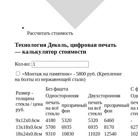
Рассчитать стоимость
Технология Деколь, цифровая печать
— калькулятор стоимости
Кол-во:
«Монтаж на памятник» - 5800 руб. (Крепление
на болты из нержавеющей стали)
Без фацета
С 
Размер -
Односторонняя
Двухсторонняя
Од
толщина
печать
печать
печ
стекла / цена
прозрачный
прозрачный
на всё
на всё
на 
руб.
фон
фон
стекло
стекло
сте
9х12х0.6см
4180
5320
5320
6460
-
13х18х0.6см
5700
6935
6935
8170
627
18х24х0.8см
9310
10830
11020
12540
102