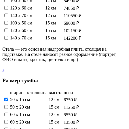
100 х 50 см
12 см
54900 ₽
120 х 60 см
12 см
74850 ₽
140 х 70 см
12 см
110550 ₽
100 х 50 см
15 см
69000 ₽
120 х 60 см
15 см
102150 ₽
140 х 70 см
15 см
142200 ₽
Стела — это основная надгробная плита, стоящая на
подставке. На стеле наносят разное оформление (портрет,
ФИО и даты, крестик, цветочки и др.)
?
Размер тумбы
ширина х толщина
высота
цена
50 х 15 см
12 см
6750 ₽
50 х 20 см
15 см
11250 ₽
60 х 15 см
12 см
8550 ₽
60 х 20 см
15 см
13500 ₽