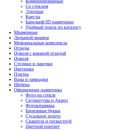
Комбинированные
Со стеклом
Элитные
Кресты
Барельеф/3D памятники
Удобный поиск по каталогу
Мраморные
Литьевой мрамор
Мемориальные комплексы
Ограды
Цоколя с кованой оградой
Цоколя
Столики и лавочки
Цветники
Плитка
Вазы и лампадки
Щебень
Оформление памятника
Фото на стекле
Скульптуры и Акрил
Фотокерамика
Бронзовые буквы
Сусальное золото
Скарпель и пескоструй
Цветной портрет