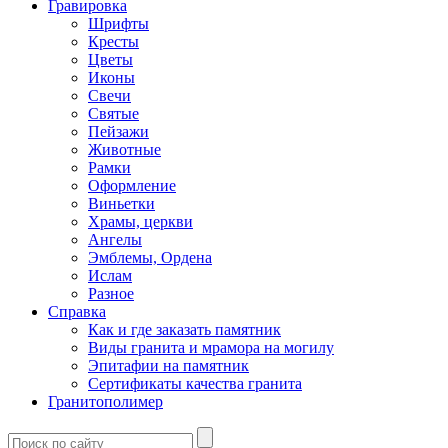
Гравировка
Шрифты
Кресты
Цветы
Иконы
Свечи
Святые
Пейзажи
Животные
Рамки
Оформление
Виньетки
Храмы, церкви
Ангелы
Эмблемы, Ордена
Ислам
Разное
Справка
Как и где заказать памятник
Виды гранита и мрамора на могилу
Эпитафии на памятник
Сертификаты качества гранита
Гранитополимер