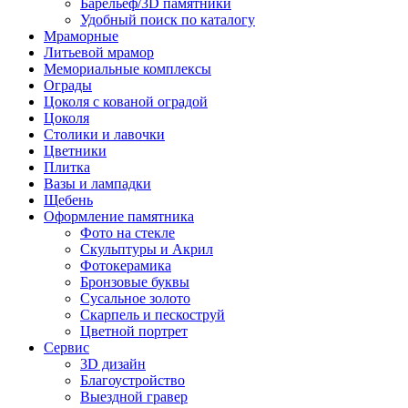
Барельеф/3D памятники
Удобный поиск по каталогу
Мраморные
Литьевой мрамор
Мемориальные комплексы
Ограды
Цоколя с кованой оградой
Цоколя
Столики и лавочки
Цветники
Плитка
Вазы и лампадки
Щебень
Оформление памятника
Фото на стекле
Скульптуры и Акрил
Фотокерамика
Бронзовые буквы
Сусальное золото
Скарпель и пескоструй
Цветной портрет
Сервис
3D дизайн
Благоустройство
Выездной гравер