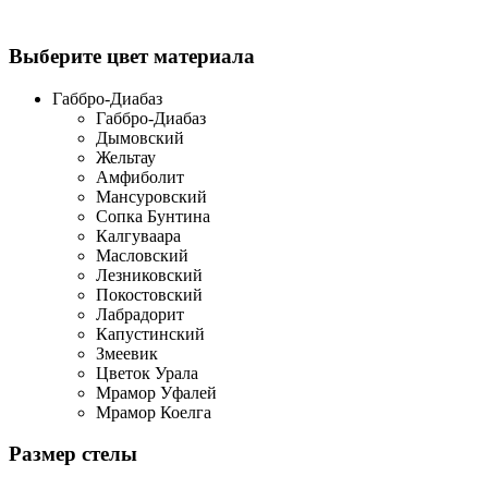
Выберите цвет материала
Габбро-Диабаз
Габбро-Диабаз
Дымовский
Жельтау
Амфиболит
Мансуровский
Сопка Бунтина
Калгуваара
Масловский
Лезниковский
Покостовский
Лабрадорит
Капустинский
Змеевик
Цветок Урала
Мрамор Уфалей
Мрамор Коелга
Размер стелы