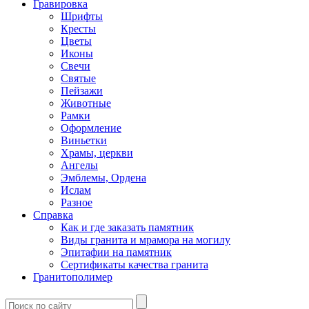
Гравировка
Шрифты
Кресты
Цветы
Иконы
Свечи
Святые
Пейзажи
Животные
Рамки
Оформление
Виньетки
Храмы, церкви
Ангелы
Эмблемы, Ордена
Ислам
Разное
Справка
Как и где заказать памятник
Виды гранита и мрамора на могилу
Эпитафии на памятник
Сертификаты качества гранита
Гранитополимер