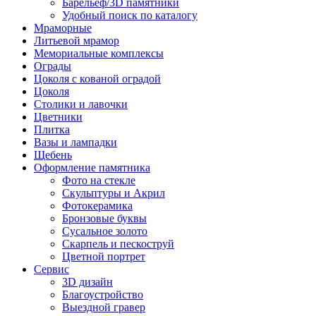
Барельеф/3D памятники
Удобный поиск по каталогу
Мраморные
Литьевой мрамор
Мемориальные комплексы
Ограды
Цоколя с кованой оградой
Цоколя
Столики и лавочки
Цветники
Плитка
Вазы и лампадки
Щебень
Оформление памятника
Фото на стекле
Скульптуры и Акрил
Фотокерамика
Бронзовые буквы
Сусальное золото
Скарпель и пескоструй
Цветной портрет
Сервис
3D дизайн
Благоустройство
Выездной гравер