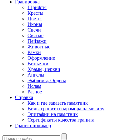
Гравировка
Шрифты
Кресты
Цветы
Иконы
Свечи
Святые
Пейзажи
Животные
Рамки
Оформление
Виньетки
Храмы, церкви
Ангелы
Эмблемы, Ордена
Ислам
Разное
Справка
Как и где заказать памятник
Виды гранита и мрамора на могилу
Эпитафии на памятник
Сертификаты качества гранита
Гранитополимер