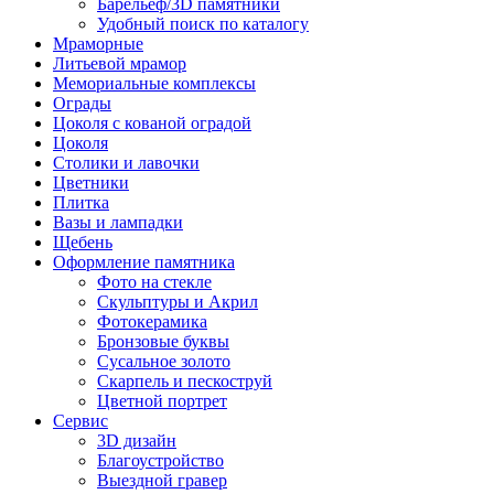
Барельеф/3D памятники
Удобный поиск по каталогу
Мраморные
Литьевой мрамор
Мемориальные комплексы
Ограды
Цоколя с кованой оградой
Цоколя
Столики и лавочки
Цветники
Плитка
Вазы и лампадки
Щебень
Оформление памятника
Фото на стекле
Скульптуры и Акрил
Фотокерамика
Бронзовые буквы
Сусальное золото
Скарпель и пескоструй
Цветной портрет
Сервис
3D дизайн
Благоустройство
Выездной гравер