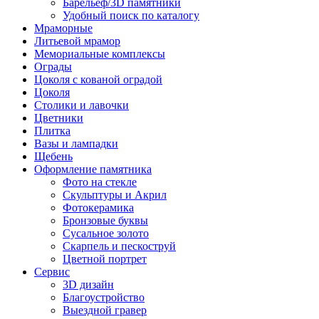
Барельеф/3D памятники
Удобный поиск по каталогу
Мраморные
Литьевой мрамор
Мемориальные комплексы
Ограды
Цоколя с кованой оградой
Цоколя
Столики и лавочки
Цветники
Плитка
Вазы и лампадки
Щебень
Оформление памятника
Фото на стекле
Скульптуры и Акрил
Фотокерамика
Бронзовые буквы
Сусальное золото
Скарпель и пескоструй
Цветной портрет
Сервис
3D дизайн
Благоустройство
Выездной гравер