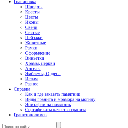
Гравировка
Шрифты
Кресты
Цветы
Иконы
Свечи
Святые
Пейзажи
Животные
Рамки
Оформление
Виньетки
Храмы, церкви
Ангелы
Эмблемы, Ордена
Ислам
Разное
Справка
Как и где заказать памятник
Виды гранита и мрамора на могилу
Эпитафии на памятник
Сертификаты качества гранита
Гранитополимер