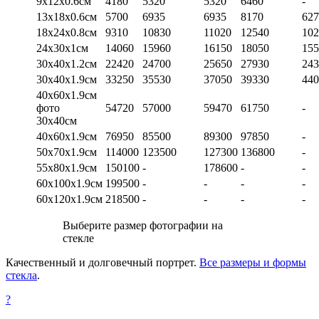
9х12х0.6см
4180
5320
5320
6460
-
13х18х0.6см
5700
6935
6935
8170
627
18х24х0.8см
9310
10830
11020
12540
102
24х30х1см
14060
15960
16150
18050
155
30х40х1.2см
22420
24700
25650
27930
243
30х40х1.9см
33250
35530
37050
39330
440
40х60х1.9см
фото
54720
57000
59470
61750
-
30х40см
40х60х1.9см
76950
85500
89300
97850
-
50х70х1.9см
114000
123500
127300
136800
-
55х80х1.9см
150100
-
178600
-
-
60х100х1.9см
199500
-
-
-
-
60х120х1.9см
218500
-
-
-
-
Выберите размер фотографии на
стекле
Качественный и долговечный портрет.
Все размеры и формы
стекла
.
?