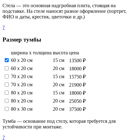
Стела — это основная надгробная плита, стоящая на
подставке. На стеле наносят разное оформление (портрет,
ФИО и даты, крестик, цветочки и др.)
?
Размер тумбы
ширина х толщина
высота
цена
60 х 20 см
15 см
13500 ₽
60 х 20 см
20 см
18000 ₽
70 х 20 см
15 см
15750 ₽
70 х 20 см
20 см
21900 ₽
80 х 20 см
15 см
18000 ₽
80 х 20 см
20 см
25050 ₽
80 х 30 см
20 см
37500 ₽
Тумба — основание под стелу, которая требуется для
устойчивости при монтаже.
?