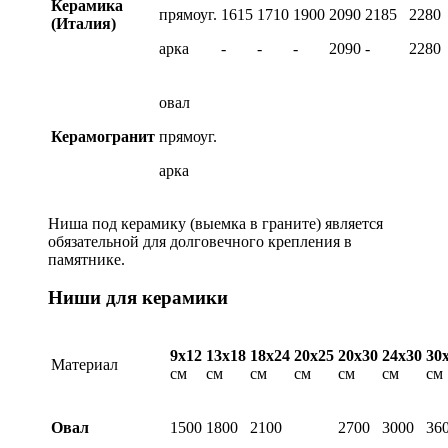
Керамика
прямоуг.
1615
1710
1900
2090
2185
2280
(Италия)
арка
-
-
-
2090
-
2280
овал
Керамогранит
прямоуг.
арка
Ниша под керамику (выемка в граните) является
обязательной для долговечного крепления в
памятнике.
Ниши для керамики
9х12
13х18
18х24
20х25
20х30
24х30
30
Материал
см
см
см
см
см
см
см
Овал
1500
1800
2100
2700
3000
36