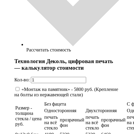
Рассчитать стоимость
Технология Деколь, цифровая печать
— калькулятор стоимости
Кол-во:
«Монтаж на памятник» - 5800 руб. (Крепление
на болты из нержавеющей стали)
Без фацета
С 
Размер -
Односторонняя
Двухсторонняя
Од
толщина
печать
печать
печ
стекла / цена
прозрачный
прозрачный
на всё
на всё
на 
руб.
фон
фон
стекло
стекло
сте