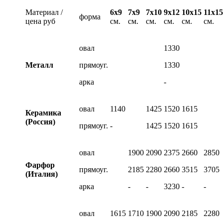
Материал /
6х9
7х9
7х10
9х12
10х15
11х15
форма
цена руб
см.
см.
см.
см.
см.
см.
овал
1330
Металл
прямоуг.
1330
арка
-
овал
1140
1425
1520
1615
Керамика
(Россия)
прямоуг.
-
1425
1520
1615
овал
1900
2090
2375
2660
2850
Фарфор
прямоуг.
2185
2280
2660
3515
3705
(Италия)
арка
-
-
3230
-
-
овал
1615
1710
1900
2090
2185
2280