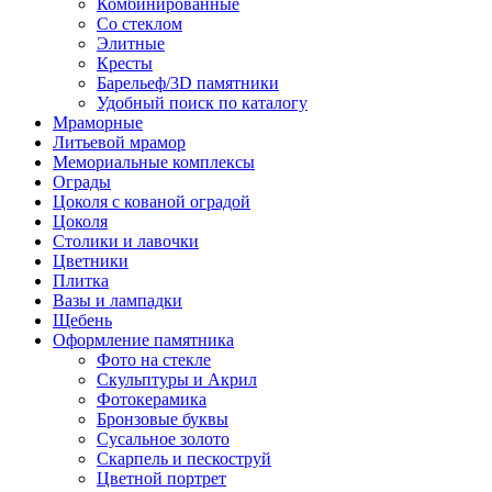
Комбинированные
Со стеклом
Элитные
Кресты
Барельеф/3D памятники
Удобный поиск по каталогу
Мраморные
Литьевой мрамор
Мемориальные комплексы
Ограды
Цоколя с кованой оградой
Цоколя
Столики и лавочки
Цветники
Плитка
Вазы и лампадки
Щебень
Оформление памятника
Фото на стекле
Скульптуры и Акрил
Фотокерамика
Бронзовые буквы
Сусальное золото
Скарпель и пескоструй
Цветной портрет