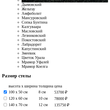
Габбро-Диабаз
Дымовский
Жельтау
Амфиболит
Мансуровский
Сопка Бунтина
Калгуваара
Масловский
Лезниковский
Покостовский
Лабрадорит
Капустинский
Змеевик
Цветок Урала
Мрамор Уфалей
Мрамор Коелга
Размер стелы
высота х ширина
толщина
цена
100 x 50 см
8 см
53700 ₽
120 х 60 см
10 см
78000 ₽
140 х 70 см
12 см
135750 ₽