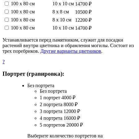
100 х 80 см
10 х 10 см
14700 ₽
100 х 80 см
8 х 8 см
10500 ₽
100 х 80 см
8 х 10 см
12200 ₽
100 х 80 см
10 х 10 см
14700 ₽
Устанавливается перед памятником, служит для посадки
растений внутри цветника и обрамления могилы. Состоит из
трех поребриков.
Другие варианты цветников
.
?
Портрет (гравировка):
Без портрета
Без портрета
1 портрет
4000
₽
2 портрета
8000
₽
3 портрета
12000
₽
4 портрета
16000
₽
5 портретов
20000
₽
Выберите количество портретов на