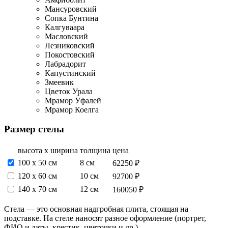
Мансуровский
Сопка Бунтина
Калгуваара
Масловский
Лезниковский
Покостовский
Лабрадорит
Капустинский
Змеевик
Цветок Урала
Мрамор Уфалей
Мрамор Коелга
Размер стелы
высота х ширина
толщина
цена
100 x 50 см
8 см
62250 ₽
120 х 60 см
10 см
92700 ₽
140 х 70 см
12 см
160050 ₽
Стела — это основная надгробная плита, стоящая на
подставке. На стеле наносят разное оформление (портрет,
ФИО и даты, крестик, цветочки и др.)