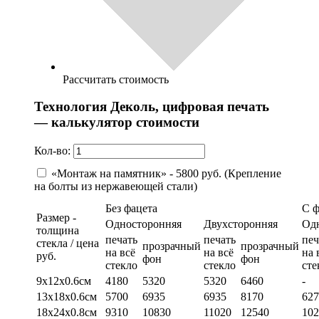
Рассчитать стоимость
Технология Деколь, цифровая печать
— калькулятор стоимости
Кол-во:
«Монтаж на памятник» - 5800 руб. (Крепление
на болты из нержавеющей стали)
Без фацета
С 
Размер -
Односторонняя
Двухсторонняя
Од
толщина
печать
печать
печ
стекла / цена
прозрачный
прозрачный
на всё
на всё
на 
руб.
фон
фон
стекло
стекло
сте
9х12х0.6см
4180
5320
5320
6460
-
13х18х0.6см
5700
6935
6935
8170
627
18х24х0.8см
9310
10830
11020
12540
102