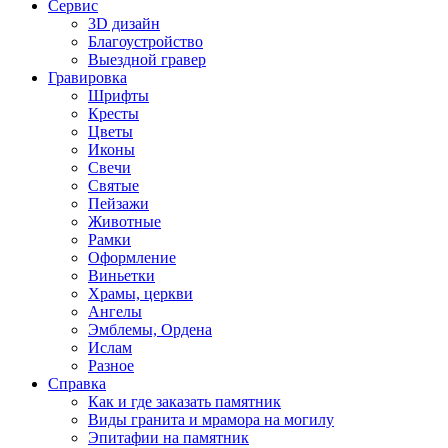
Сервис
3D дизайн
Благоустройство
Выездной гравер
Гравировка
Шрифты
Кресты
Цветы
Иконы
Свечи
Святые
Пейзажи
Животные
Рамки
Оформление
Виньетки
Храмы, церкви
Ангелы
Эмблемы, Ордена
Ислам
Разное
Справка
Как и где заказать памятник
Виды гранита и мрамора на могилу
Эпитафии на памятник