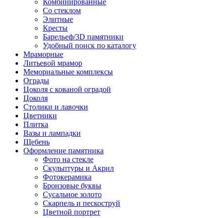
Комбинированные
Со стеклом
Элитные
Кресты
Барельеф/3D памятники
Удобный поиск по каталогу
Мраморные
Литьевой мрамор
Мемориальные комплексы
Ограды
Цоколя с кованой оградой
Цоколя
Столики и лавочки
Цветники
Плитка
Вазы и лампадки
Щебень
Оформление памятника
Фото на стекле
Скульптуры и Акрил
Фотокерамика
Бронзовые буквы
Сусальное золото
Скарпель и пескоструй
Цветной портрет