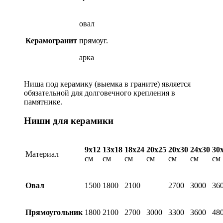
овал
Керамогранит
прямоуг.
арка
Ниша под керамику (выемка в граните) является
обязательной для долговечного крепления в
памятнике.
Ниши для керамики
9х12
13х18
18х24
20х25
20х30
24х30
30
Материал
см
см
см
см
см
см
см
Овал
1500
1800
2100
2700
3000
36
Прямоугольник
1800
2100
2700
3000
3300
3600
48