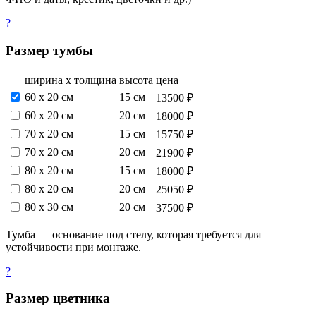
?
Размер тумбы
ширина х толщина
высота
цена
60 х 20 см
15 см
13500 ₽
60 х 20 см
20 см
18000 ₽
70 х 20 см
15 см
15750 ₽
70 х 20 см
20 см
21900 ₽
80 х 20 см
15 см
18000 ₽
80 х 20 см
20 см
25050 ₽
80 х 30 см
20 см
37500 ₽
Тумба — основание под стелу, которая требуется для
устойчивости при монтаже.
?
Размер цветника