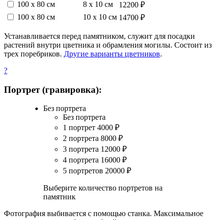
100 х 80 см
8 х 10 см
12200 ₽
100 х 80 см
10 х 10 см
14700 ₽
Устанавливается перед памятником, служит для посадки
растений внутри цветника и обрамления могилы. Состоит из
трех поребриков.
Другие варианты цветников
.
?
Портрет (гравировка):
Без портрета
Без портрета
1 портрет
4000
₽
2 портрета
8000
₽
3 портрета
12000
₽
4 портрета
16000
₽
5 портретов
20000
₽
Выберите количество портретов на
памятник
Фотография выбивается с помощью станка. Максимальное