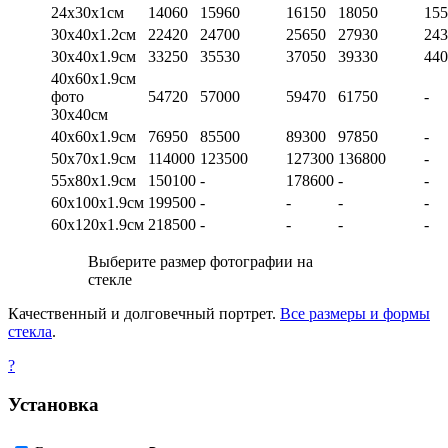
24х30х1см
14060
15960
16150
18050
155
30х40х1.2см
22420
24700
25650
27930
243
30х40х1.9см
33250
35530
37050
39330
440
40х60х1.9см
фото
54720
57000
59470
61750
-
30х40см
40х60х1.9см
76950
85500
89300
97850
-
50х70х1.9см
114000
123500
127300
136800
-
55х80х1.9см
150100
-
178600
-
-
60х100х1.9см
199500
-
-
-
-
60х120х1.9см
218500
-
-
-
-
Выберите размер фотографии на
стекле
Качественный и долговечный портрет.
Все размеры и формы
стекла
.
?
Установка