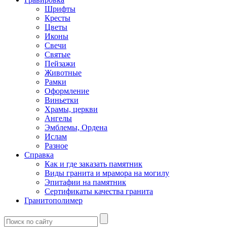
Шрифты
Кресты
Цветы
Иконы
Свечи
Святые
Пейзажи
Животные
Рамки
Оформление
Виньетки
Храмы, церкви
Ангелы
Эмблемы, Ордена
Ислам
Разное
Справка
Как и где заказать памятник
Виды гранита и мрамора на могилу
Эпитафии на памятник
Сертификаты качества гранита
Гранитополимер