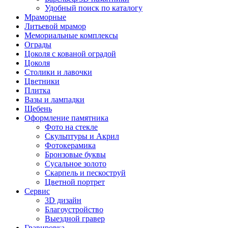
Удобный поиск по каталогу
Мраморные
Литьевой мрамор
Мемориальные комплексы
Ограды
Цоколя с кованой оградой
Цоколя
Столики и лавочки
Цветники
Плитка
Вазы и лампадки
Щебень
Оформление памятника
Фото на стекле
Скульптуры и Акрил
Фотокерамика
Бронзовые буквы
Сусальное золото
Скарпель и пескоструй
Цветной портрет
Сервис
3D дизайн
Благоустройство
Выездной гравер
Гравировка