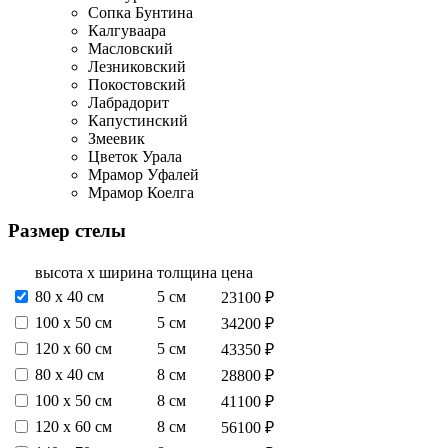
Сопка Бунтина
Калгуваара
Масловский
Лезниковский
Покостовский
Лабрадорит
Капустинский
Змеевик
Цветок Урала
Мрамор Уфалей
Мрамор Коелга
Размер стелы
высота х ширина
толщина
цена
80 х 40 см
5 см
23100 ₽
100 х 50 см
5 см
34200 ₽
120 х 60 см
5 см
43350 ₽
80 х 40 см
8 см
28800 ₽
100 х 50 см
8 см
41100 ₽
120 х 60 см
8 см
56100 ₽