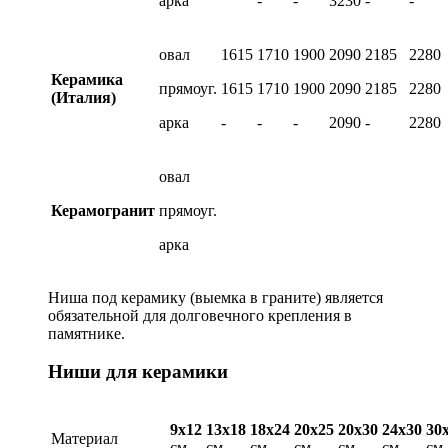
арка
-
-
3230
-
-
овал
1615
1710
1900
2090
2185
2280
Керамика
прямоуг.
1615
1710
1900
2090
2185
2280
(Италия)
арка
-
-
-
2090
-
2280
овал
Керамогранит
прямоуг.
арка
Ниша под керамику (выемка в граните) является
обязательной для долговечного крепления в
памятнике.
Ниши для керамики
9х12
13х18
18х24
20х25
20х30
24х30
30
Материал
см
см
см
см
см
см
см