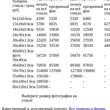
толщина
печать
печать
печ
стекла / цена
прозрачный
прозрачный
на всё
на всё
на 
руб.
фон
фон
стекло
стекло
сте
9х12х0.6см
4180
5320
5320
6460
-
13х18х0.6см
5700
6935
6935
8170
627
18х24х0.8см
9310
10830
11020
12540
102
24х30х1см
14060
15960
16150
18050
155
30х40х1.2см
22420
24700
25650
27930
243
30х40х1.9см
33250
35530
37050
39330
440
40х60х1.9см
фото
54720
57000
59470
61750
-
30х40см
40х60х1.9см
76950
85500
89300
97850
-
50х70х1.9см
114000
123500
127300
136800
-
55х80х1.9см
150100
-
178600
-
-
60х100х1.9см
199500
-
-
-
-
60х120х1.9см
218500
-
-
-
-
Выберите размер фотографии на
стекле
Качественный и долговечный портрет.
Все размеры и формы