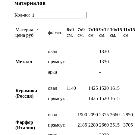
материалов
Кол-во:
Материал /
6х9
7х9
7х10
9х12
10х15
11х15
форма
цена руб
см.
см.
см.
см.
см.
см.
овал
1330
Металл
прямоуг.
1330
арка
-
овал
1140
1425
1520
1615
Керамика
(Россия)
прямоуг.
-
1425
1520
1615
овал
1900
2090
2375
2660
2850
Фарфор
прямоуг.
2185
2280
2660
3515
3705
(Италия)