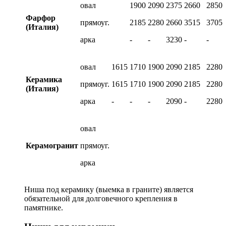
овал
1900
2090
2375
2660
2850
Фарфор
прямоуг.
2185
2280
2660
3515
3705
(Италия)
арка
-
-
3230
-
-
овал
1615
1710
1900
2090
2185
2280
Керамика
прямоуг.
1615
1710
1900
2090
2185
2280
(Италия)
арка
-
-
-
2090
-
2280
овал
Керамогранит
прямоуг.
арка
Ниша под керамику (выемка в граните) является
обязательной для долговечного крепления в
памятнике.