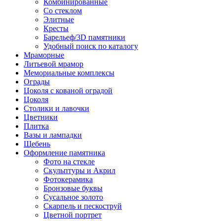
Комбинированные
Со стеклом
Элитные
Кресты
Барельеф/3D памятники
Удобный поиск по каталогу
Мраморные
Литьевой мрамор
Мемориальные комплексы
Ограды
Цоколя с кованой оградой
Цоколя
Столики и лавочки
Цветники
Плитка
Вазы и лампадки
Щебень
Оформление памятника
Фото на стекле
Скульптуры и Акрил
Фотокерамика
Бронзовые буквы
Сусальное золото
Скарпель и пескоструй
Цветной портрет