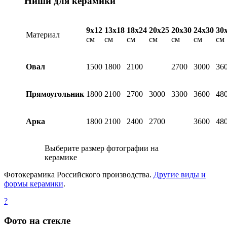
Ниши для керамики
9х12
13х18
18х24
20х25
20х30
24х30
30
Материал
см
см
см
см
см
см
см
Овал
1500
1800
2100
2700
3000
36
Прямоугольник
1800
2100
2700
3000
3300
3600
48
Арка
1800
2100
2400
2700
3600
48
Выберите размер фотографии на
керамике
Фотокерамика Российского производства.
Другие виды и
формы керамики
.
?
Фото на стекле