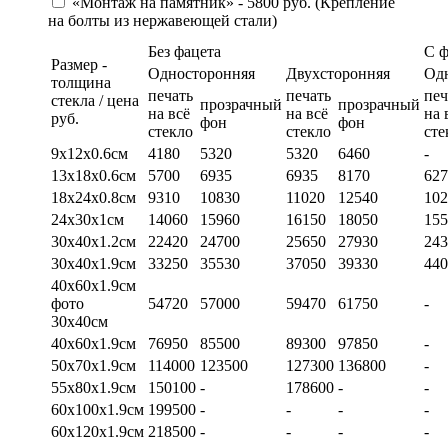
«Монтаж на памятник» - 5800 руб. (Крепление
на болты из нержавеющей стали)
Без фацета
С 
Размер -
Односторонняя
Двухсторонняя
Од
толщина
печать
печать
печ
стекла / цена
прозрачный
прозрачный
на всё
на всё
на 
руб.
фон
фон
стекло
стекло
сте
9х12х0.6см
4180
5320
5320
6460
-
13х18х0.6см
5700
6935
6935
8170
627
18х24х0.8см
9310
10830
11020
12540
102
24х30х1см
14060
15960
16150
18050
155
30х40х1.2см
22420
24700
25650
27930
243
30х40х1.9см
33250
35530
37050
39330
440
40х60х1.9см
фото
54720
57000
59470
61750
-
30х40см
40х60х1.9см
76950
85500
89300
97850
-
50х70х1.9см
114000
123500
127300
136800
-
55х80х1.9см
150100
-
178600
-
-
60х100х1.9см
199500
-
-
-
-
60х120х1.9см
218500
-
-
-
-