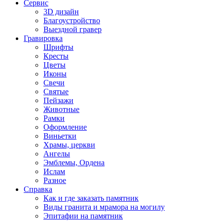
Сервис
3D дизайн
Благоустройство
Выездной гравер
Гравировка
Шрифты
Кресты
Цветы
Иконы
Свечи
Святые
Пейзажи
Животные
Рамки
Оформление
Виньетки
Храмы, церкви
Ангелы
Эмблемы, Ордена
Ислам
Разное
Справка
Как и где заказать памятник
Виды гранита и мрамора на могилу
Эпитафии на памятник