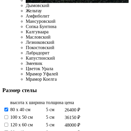
Габбро-Диабаз
Дымовский
Жельтау
Амфиболит
Мансуровский
Сопка Бунтина
Калгуваара
Масловский
Лезниковский
Покостовский
Лабрадорит
Капустинский
Змеевик
Цветок Урала
Мрамор Уфалей
Мрамор Коелга
Размер стелы
высота х ширина
толщина
цена
80 х 40 см
5 см
26400 ₽
100 х 50 см
5 см
36150 ₽
120 х 60 см
5 см
48000 ₽