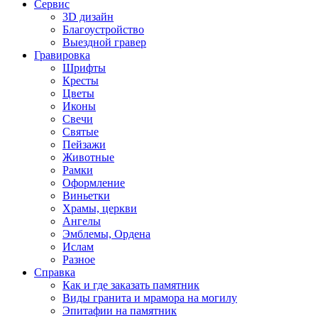
Сервис
3D дизайн
Благоустройство
Выездной гравер
Гравировка
Шрифты
Кресты
Цветы
Иконы
Свечи
Святые
Пейзажи
Животные
Рамки
Оформление
Виньетки
Храмы, церкви
Ангелы
Эмблемы, Ордена
Ислам
Разное
Справка
Как и где заказать памятник
Виды гранита и мрамора на могилу
Эпитафии на памятник