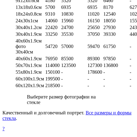
9х12х0.6см
4180
5320
5320
6460
-
13х18х0.6см
5700
6935
6935
8170
627
18х24х0.8см
9310
10830
11020
12540
102
24х30х1см
14060
15960
16150
18050
155
30х40х1.2см
22420
24700
25650
27930
243
30х40х1.9см
33250
35530
37050
39330
440
40х60х1.9см
фото
54720
57000
59470
61750
-
30х40см
40х60х1.9см
76950
85500
89300
97850
-
50х70х1.9см
114000
123500
127300
136800
-
55х80х1.9см
150100
-
178600
-
-
60х100х1.9см
199500
-
-
-
-
60х120х1.9см
218500
-
-
-
-
Выберите размер фотографии на
стекле
Качественный и долговечный портрет.
Все размеры и формы
стекла
.
?