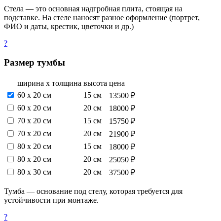
Стела — это основная надгробная плита, стоящая на
подставке. На стеле наносят разное оформление (портрет,
ФИО и даты, крестик, цветочки и др.)
?
Размер тумбы
ширина х толщина
высота
цена
60 х 20 см
15 см
13500 ₽
60 х 20 см
20 см
18000 ₽
70 х 20 см
15 см
15750 ₽
70 х 20 см
20 см
21900 ₽
80 х 20 см
15 см
18000 ₽
80 х 20 см
20 см
25050 ₽
80 х 30 см
20 см
37500 ₽
Тумба — основание под стелу, которая требуется для
устойчивости при монтаже.
?