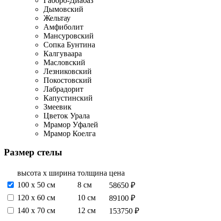
Габбро-Диабаз
Дымовский
Жельтау
Амфиболит
Мансуровский
Сопка Бунтина
Калгуваара
Масловский
Лезниковский
Покостовский
Лабрадорит
Капустинский
Змеевик
Цветок Урала
Мрамор Уфалей
Мрамор Коелга
Размер стелы
высота х ширина
толщина
цена
100 x 50 см
8 см
58650 ₽
120 х 60 см
10 см
89100 ₽
140 х 70 см
12 см
153750 ₽