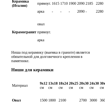
Керамика
прямоуг.
1615
1710
1900
2090
2185
2280
(Италия)
арка
-
-
-
2090
-
2280
овал
Керамогранит
прямоуг.
арка
Ниша под керамику (выемка в граните) является
обязательной для долговечного крепления в
памятнике.
Ниши для керамики
9х12
13х18
18х24
20х25
20х30
24х30
30
Материал
см
см
см
см
см
см
см
Овал
1500
1800
2100
2700
3000
36