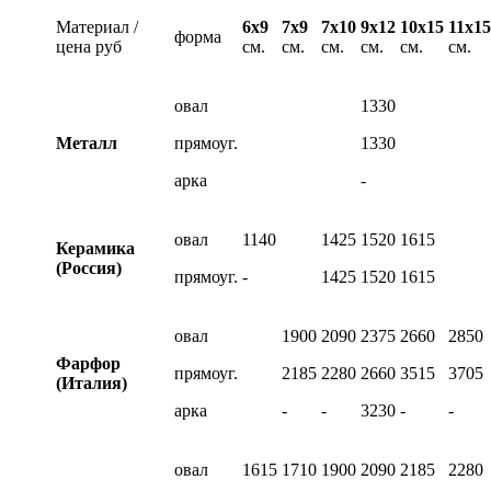
Материал /
6х9
7х9
7х10
9х12
10х15
11х15
форма
цена руб
см.
см.
см.
см.
см.
см.
овал
1330
Металл
прямоуг.
1330
арка
-
овал
1140
1425
1520
1615
Керамика
(Россия)
прямоуг.
-
1425
1520
1615
овал
1900
2090
2375
2660
2850
Фарфор
прямоуг.
2185
2280
2660
3515
3705
(Италия)
арка
-
-
3230
-
-
овал
1615
1710
1900
2090
2185
2280