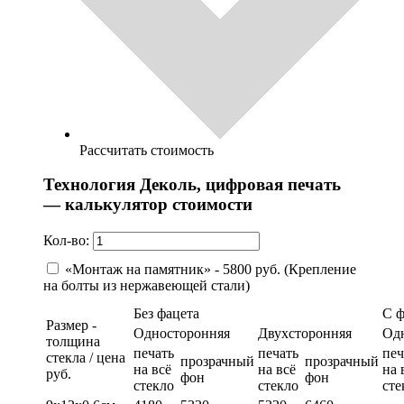
Рассчитать стоимость
Технология Деколь, цифровая печать
— калькулятор стоимости
Кол-во:
«Монтаж на памятник» - 5800 руб. (Крепление
на болты из нержавеющей стали)
Без фацета
С 
Размер -
Односторонняя
Двухсторонняя
Од
толщина
печать
печать
печ
стекла / цена
прозрачный
прозрачный
на всё
на всё
на 
руб.
фон
фон
стекло
стекло
сте