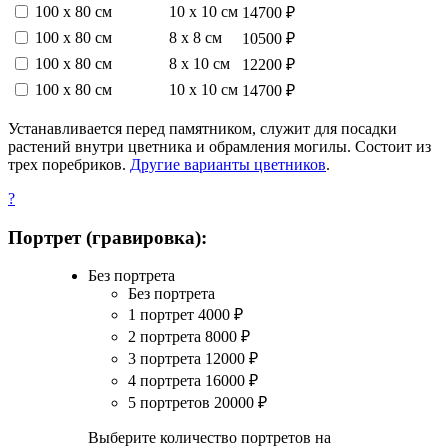
100 х 80 см
10 х 10 см
14700 ₽
100 х 80 см
8 х 8 см
10500 ₽
100 х 80 см
8 х 10 см
12200 ₽
100 х 80 см
10 х 10 см
14700 ₽
Устанавливается перед памятником, служит для посадки
растений внутри цветника и обрамления могилы. Состоит из
трех поребриков.
Другие варианты цветников
.
?
Портрет (гравировка):
Без портрета
Без портрета
1 портрет
4000
₽
2 портрета
8000
₽
3 портрета
12000
₽
4 портрета
16000
₽
5 портретов
20000
₽
Выберите количество портретов на