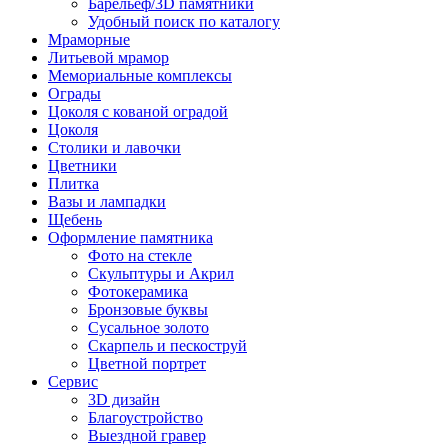
Барельеф/3D памятники
Удобный поиск по каталогу
Мраморные
Литьевой мрамор
Мемориальные комплексы
Ограды
Цоколя с кованой оградой
Цоколя
Столики и лавочки
Цветники
Плитка
Вазы и лампадки
Щебень
Оформление памятника
Фото на стекле
Скульптуры и Акрил
Фотокерамика
Бронзовые буквы
Сусальное золото
Скарпель и пескоструй
Цветной портрет
Сервис
3D дизайн
Благоустройство
Выездной гравер