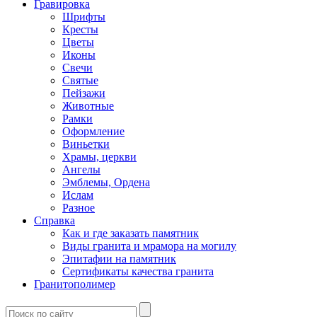
Гравировка
Шрифты
Кресты
Цветы
Иконы
Свечи
Святые
Пейзажи
Животные
Рамки
Оформление
Виньетки
Храмы, церкви
Ангелы
Эмблемы, Ордена
Ислам
Разное
Справка
Как и где заказать памятник
Виды гранита и мрамора на могилу
Эпитафии на памятник
Сертификаты качества гранита
Гранитополимер