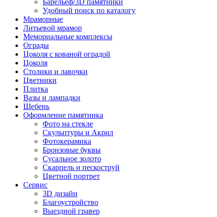
Барельеф/3D памятники
Удобный поиск по каталогу
Мраморные
Литьевой мрамор
Мемориальные комплексы
Ограды
Цоколя с кованой оградой
Цоколя
Столики и лавочки
Цветники
Плитка
Вазы и лампадки
Щебень
Оформление памятника
Фото на стекле
Скульптуры и Акрил
Фотокерамика
Бронзовые буквы
Сусальное золото
Скарпель и пескоструй
Цветной портрет
Сервис
3D дизайн
Благоустройство
Выездной гравер