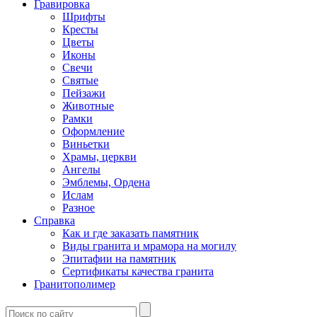
Гравировка
Шрифты
Кресты
Цветы
Иконы
Свечи
Святые
Пейзажи
Животные
Рамки
Оформление
Виньетки
Храмы, церкви
Ангелы
Эмблемы, Ордена
Ислам
Разное
Справка
Как и где заказать памятник
Виды гранита и мрамора на могилу
Эпитафии на памятник
Сертификаты качества гранита
Гранитополимер