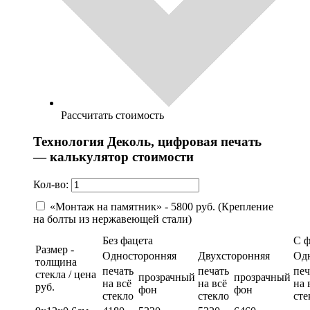
Рассчитать стоимость
Технология Деколь, цифровая печать
— калькулятор стоимости
Кол-во:
«Монтаж на памятник» - 5800 руб. (Крепление
на болты из нержавеющей стали)
Без фацета
С 
Размер -
Односторонняя
Двухсторонняя
Од
толщина
печать
печать
печ
стекла / цена
прозрачный
прозрачный
на всё
на всё
на 
руб.
фон
фон
стекло
стекло
сте