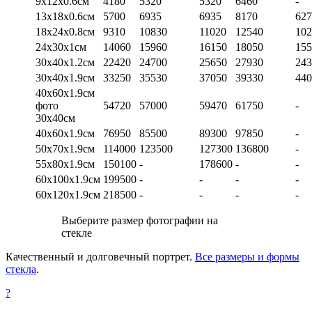
9х12х0.6см
4180
5320
5320
6460
-
13х18х0.6см
5700
6935
6935
8170
627
18х24х0.8см
9310
10830
11020
12540
102
24х30х1см
14060
15960
16150
18050
155
30х40х1.2см
22420
24700
25650
27930
243
30х40х1.9см
33250
35530
37050
39330
440
40х60х1.9см
фото
54720
57000
59470
61750
-
30х40см
40х60х1.9см
76950
85500
89300
97850
-
50х70х1.9см
114000
123500
127300
136800
-
55х80х1.9см
150100
-
178600
-
-
60х100х1.9см
199500
-
-
-
-
60х120х1.9см
218500
-
-
-
-
Выберите размер фотографии на
стекле
Качественный и долговечный портрет.
Все размеры и формы
стекла
.
?