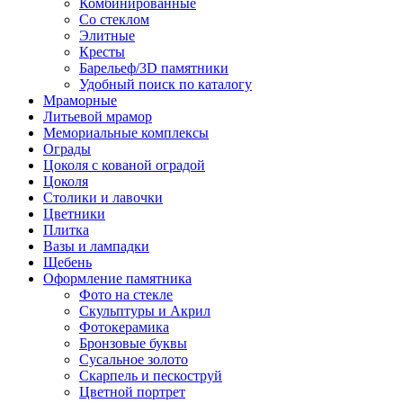
Комбинированные
Со стеклом
Элитные
Кресты
Барельеф/3D памятники
Удобный поиск по каталогу
Мраморные
Литьевой мрамор
Мемориальные комплексы
Ограды
Цоколя с кованой оградой
Цоколя
Столики и лавочки
Цветники
Плитка
Вазы и лампадки
Щебень
Оформление памятника
Фото на стекле
Скульптуры и Акрил
Фотокерамика
Бронзовые буквы
Сусальное золото
Скарпель и пескоструй
Цветной портрет