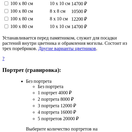
100 х 80 см
10 х 10 см
14700 ₽
100 х 80 см
8 х 8 см
10500 ₽
100 х 80 см
8 х 10 см
12200 ₽
100 х 80 см
10 х 10 см
14700 ₽
Устанавливается перед памятником, служит для посадки
растений внутри цветника и обрамления могилы. Состоит из
трех поребриков.
Другие варианты цветников
.
?
Портрет (гравировка):
Без портрета
Без портрета
1 портрет
4000
₽
2 портрета
8000
₽
3 портрета
12000
₽
4 портрета
16000
₽
5 портретов
20000
₽
Выберите количество портретов на