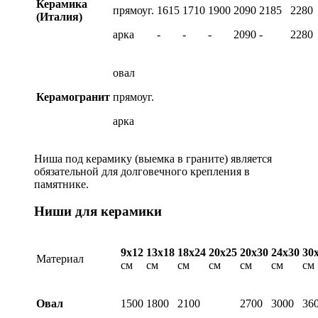
Керамика
прямоуг.
1615
1710
1900
2090
2185
2280
(Италия)
арка
-
-
-
2090
-
2280
овал
Керамогранит
прямоуг.
арка
Ниша под керамику (выемка в граните) является
обязательной для долговечного крепления в
памятнике.
Ниши для керамики
9х12
13х18
18х24
20х25
20х30
24х30
30
Материал
см
см
см
см
см
см
см
Овал
1500
1800
2100
2700
3000
36