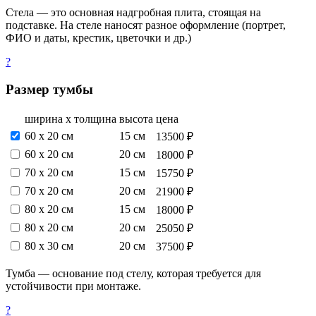
Стела — это основная надгробная плита, стоящая на
подставке. На стеле наносят разное оформление (портрет,
ФИО и даты, крестик, цветочки и др.)
?
Размер тумбы
ширина х толщина
высота
цена
60 х 20 см
15 см
13500 ₽
60 х 20 см
20 см
18000 ₽
70 х 20 см
15 см
15750 ₽
70 х 20 см
20 см
21900 ₽
80 х 20 см
15 см
18000 ₽
80 х 20 см
20 см
25050 ₽
80 х 30 см
20 см
37500 ₽
Тумба — основание под стелу, которая требуется для
устойчивости при монтаже.
?