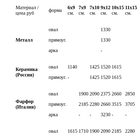
Материал /
6х9
7х9
7х10
9х12
10х15
11х15
форма
цена руб
см.
см.
см.
см.
см.
см.
овал
1330
Металл
прямоуг.
1330
арка
-
овал
1140
1425
1520
1615
Керамика
(Россия)
прямоуг.
-
1425
1520
1615
овал
1900
2090
2375
2660
2850
Фарфор
прямоуг.
2185
2280
2660
3515
3705
(Италия)
арка
-
-
3230
-
-
овал
1615
1710
1900
2090
2185
2280