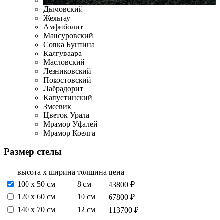
Габбро-Диабаз
Дымовский
Жельтау
Амфиболит
Мансуровский
Сопка Бунтина
Калгуваара
Масловский
Лезниковский
Покостовский
Лабрадорит
Капустинский
Змеевик
Цветок Урала
Мрамор Уфалей
Мрамор Коелга
Размер стелы
высота х ширина
толщина
цена
100 x 50 см
8 см
43800 ₽
120 х 60 см
10 см
67800 ₽
140 х 70 см
12 см
113700 ₽