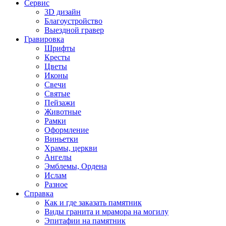
Сервис
3D дизайн
Благоустройство
Выездной гравер
Гравировка
Шрифты
Кресты
Цветы
Иконы
Свечи
Святые
Пейзажи
Животные
Рамки
Оформление
Виньетки
Храмы, церкви
Ангелы
Эмблемы, Ордена
Ислам
Разное
Справка
Как и где заказать памятник
Виды гранита и мрамора на могилу
Эпитафии на памятник