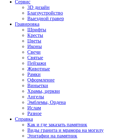
Сервис
3D дизайн
Благоустройство
Выездной гравер
Гравировка
Шрифты
Кресты
Цветы
Иконы
Свечи
Святые
Пейзажи
Животные
Рамки
Оформление
Виньетки
Храмы, церкви
Ангелы
Эмблемы, Ордена
Ислам
Разное
Справка
Как и где заказать памятник
Виды гранита и мрамора на могилу
Эпитафии на памятник