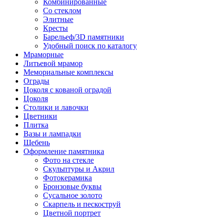
Комбинированные
Со стеклом
Элитные
Кресты
Барельеф/3D памятники
Удобный поиск по каталогу
Мраморные
Литьевой мрамор
Мемориальные комплексы
Ограды
Цоколя с кованой оградой
Цоколя
Столики и лавочки
Цветники
Плитка
Вазы и лампадки
Щебень
Оформление памятника
Фото на стекле
Скульптуры и Акрил
Фотокерамика
Бронзовые буквы
Сусальное золото
Скарпель и пескоструй
Цветной портрет