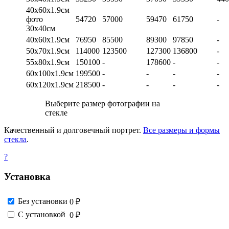
40х60х1.9см
фото
54720
57000
59470
61750
-
30х40см
40х60х1.9см
76950
85500
89300
97850
-
50х70х1.9см
114000
123500
127300
136800
-
55х80х1.9см
150100
-
178600
-
-
60х100х1.9см
199500
-
-
-
-
60х120х1.9см
218500
-
-
-
-
Выберите размер фотографии на
стекле
Качественный и долговечный портрет.
Все размеры и формы
стекла
.
?
Установка
Без установки
0 ₽
С установкой
0 ₽