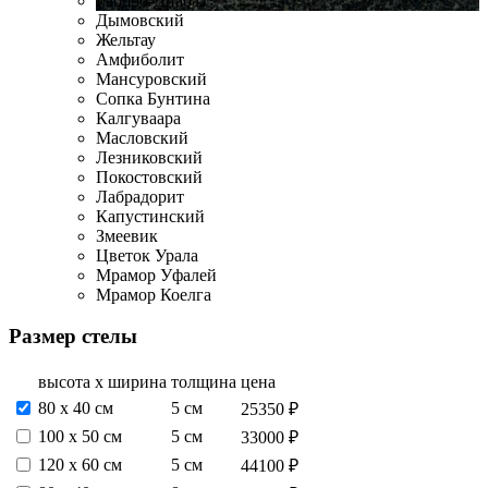
Габбро-Диабаз
Дымовский
Жельтау
Амфиболит
Мансуровский
Сопка Бунтина
Калгуваара
Масловский
Лезниковский
Покостовский
Лабрадорит
Капустинский
Змеевик
Цветок Урала
Мрамор Уфалей
Мрамор Коелга
Размер стелы
высота х ширина
толщина
цена
80 х 40 см
5 см
25350 ₽
100 х 50 см
5 см
33000 ₽
120 х 60 см
5 см
44100 ₽