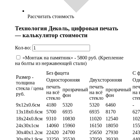
Рассчитать стоимость
Технология Деколь, цифровая печать
— калькулятор стоимости
Кол-во:
«Монтаж на памятник» - 5800 руб. (Крепление
на болты из нержавеющей стали)
Без фацета
С 
Размер -
Односторонняя
Двухсторонняя
Од
толщина
печать
печать
печ
стекла / цена
прозрачный
прозрачный
на всё
на всё
на 
руб.
фон
фон
стекло
стекло
сте
9х12х0.6см
4180
5320
5320
6460
-
13х18х0.6см
5700
6935
6935
8170
627
18х24х0.8см
9310
10830
11020
12540
102
24х30х1см
14060
15960
16150
18050
155
30х40х1.2см
22420
24700
25650
27930
243
30х40х1.9см
33250
35530
37050
39330
440