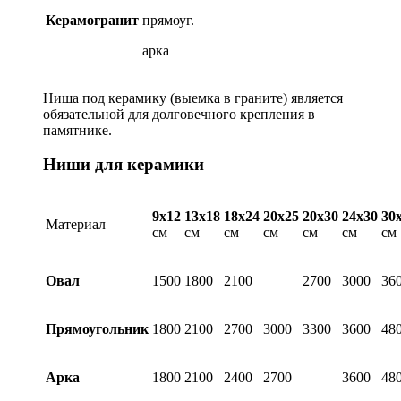
Керамогранит
прямоуг.
арка
Ниша под керамику (выемка в граните) является
обязательной для долговечного крепления в
памятнике.
Ниши для керамики
9х12
13х18
18х24
20х25
20х30
24х30
30
Материал
см
см
см
см
см
см
см
Овал
1500
1800
2100
2700
3000
36
Прямоугольник
1800
2100
2700
3000
3300
3600
48
Арка
1800
2100
2400
2700
3600
48