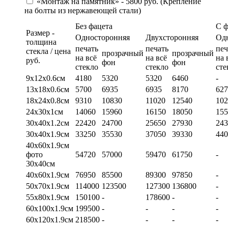
«Монтаж на памятник» - 5800 руб. (Крепление
на болты из нержавеющей стали)
Без фацета
С 
Размер -
Односторонняя
Двухсторонняя
Од
толщина
печать
печать
печ
стекла / цена
прозрачный
прозрачный
на всё
на всё
на 
руб.
фон
фон
стекло
стекло
сте
9х12х0.6см
4180
5320
5320
6460
-
13х18х0.6см
5700
6935
6935
8170
627
18х24х0.8см
9310
10830
11020
12540
102
24х30х1см
14060
15960
16150
18050
155
30х40х1.2см
22420
24700
25650
27930
243
30х40х1.9см
33250
35530
37050
39330
440
40х60х1.9см
фото
54720
57000
59470
61750
-
30х40см
40х60х1.9см
76950
85500
89300
97850
-
50х70х1.9см
114000
123500
127300
136800
-
55х80х1.9см
150100
-
178600
-
-
60х100х1.9см
199500
-
-
-
-
60х120х1.9см
218500
-
-
-
-