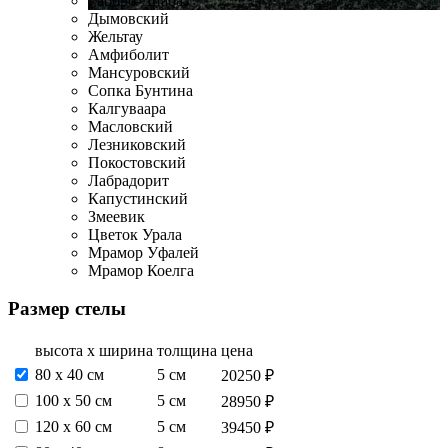
Габбро-Диабаз
Дымовский
Жельтау
Амфиболит
Мансуровский
Сопка Бунтина
Калгуваара
Масловский
Лезниковский
Покостовский
Лабрадорит
Капустинский
Змеевик
Цветок Урала
Мрамор Уфалей
Мрамор Коелга
Размер стелы
высота х ширина
толщина
цена
80 х 40 см
5 см
20250 ₽
100 х 50 см
5 см
28950 ₽
120 х 60 см
5 см
39450 ₽