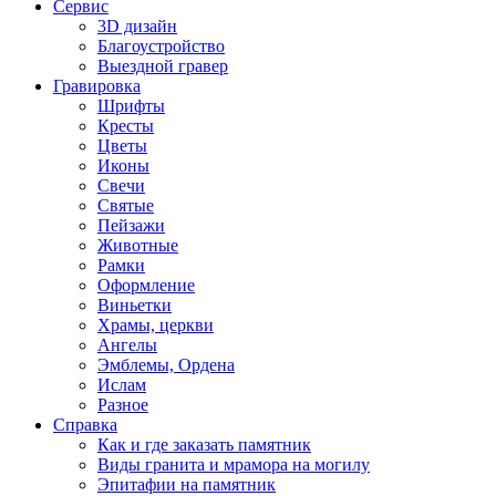
Сервис
3D дизайн
Благоустройство
Выездной гравер
Гравировка
Шрифты
Кресты
Цветы
Иконы
Свечи
Святые
Пейзажи
Животные
Рамки
Оформление
Виньетки
Храмы, церкви
Ангелы
Эмблемы, Ордена
Ислам
Разное
Справка
Как и где заказать памятник
Виды гранита и мрамора на могилу
Эпитафии на памятник