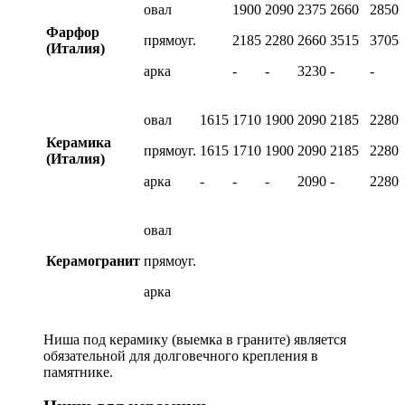
овал
1900
2090
2375
2660
2850
Фарфор
прямоуг.
2185
2280
2660
3515
3705
(Италия)
арка
-
-
3230
-
-
овал
1615
1710
1900
2090
2185
2280
Керамика
прямоуг.
1615
1710
1900
2090
2185
2280
(Италия)
арка
-
-
-
2090
-
2280
овал
Керамогранит
прямоуг.
арка
Ниша под керамику (выемка в граните) является
обязательной для долговечного крепления в
памятнике.