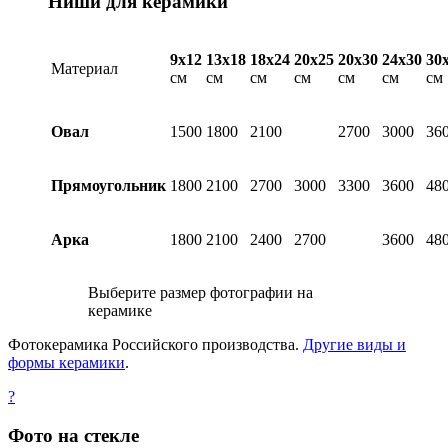
Ниши для керамики
9х12
13х18
18х24
20х25
20х30
24х30
30
Материал
см
см
см
см
см
см
см
Овал
1500
1800
2100
2700
3000
36
Прямоугольник
1800
2100
2700
3000
3300
3600
48
Арка
1800
2100
2400
2700
3600
48
Выберите размер фотографии на
керамике
Фотокерамика Российского производства.
Другие виды и
формы керамики
.
?
Фото на стекле