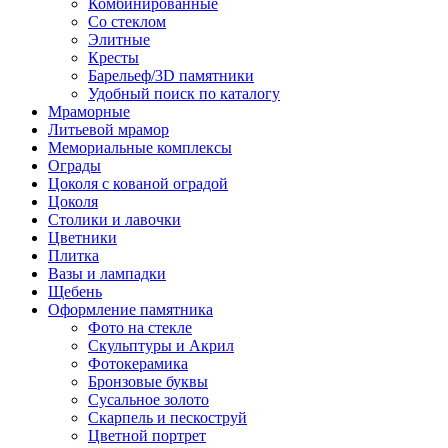
Комбинированные
Со стеклом
Элитные
Кресты
Барельеф/3D памятники
Удобный поиск по каталогу
Мраморные
Литьевой мрамор
Мемориальные комплексы
Ограды
Цоколя с кованой оградой
Цоколя
Столики и лавочки
Цветники
Плитка
Вазы и лампадки
Щебень
Оформление памятника
Фото на стекле
Скульптуры и Акрил
Фотокерамика
Бронзовые буквы
Сусальное золото
Скарпель и пескоструй
Цветной портрет