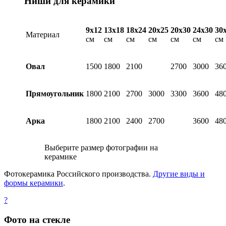
Ниши для керамики
9х12
13х18
18х24
20х25
20х30
24х30
30
Материал
см
см
см
см
см
см
см
Овал
1500
1800
2100
2700
3000
36
Прямоугольник
1800
2100
2700
3000
3300
3600
48
Арка
1800
2100
2400
2700
3600
48
Выберите размер фотографии на
керамике
Фотокерамика Российского производства.
Другие виды и
формы керамики
.
?
Фото на стекле