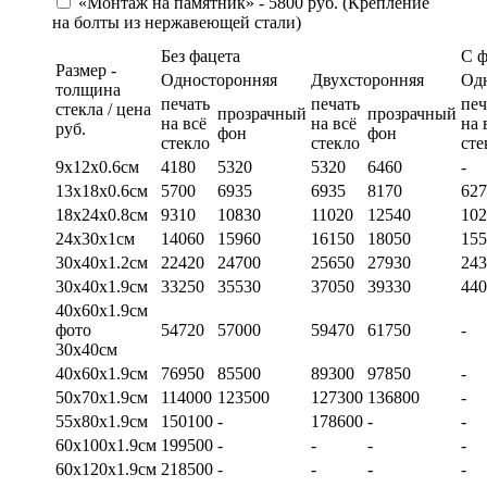
«Монтаж на памятник» - 5800 руб. (Крепление
на болты из нержавеющей стали)
Без фацета
С 
Размер -
Односторонняя
Двухсторонняя
Од
толщина
печать
печать
печ
стекла / цена
прозрачный
прозрачный
на всё
на всё
на 
руб.
фон
фон
стекло
стекло
сте
9х12х0.6см
4180
5320
5320
6460
-
13х18х0.6см
5700
6935
6935
8170
627
18х24х0.8см
9310
10830
11020
12540
102
24х30х1см
14060
15960
16150
18050
155
30х40х1.2см
22420
24700
25650
27930
243
30х40х1.9см
33250
35530
37050
39330
440
40х60х1.9см
фото
54720
57000
59470
61750
-
30х40см
40х60х1.9см
76950
85500
89300
97850
-
50х70х1.9см
114000
123500
127300
136800
-
55х80х1.9см
150100
-
178600
-
-
60х100х1.9см
199500
-
-
-
-
60х120х1.9см
218500
-
-
-
-