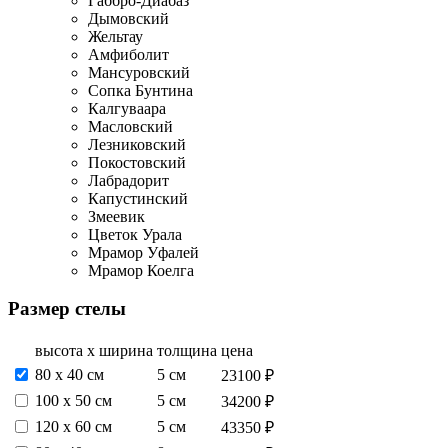
Габбро-Диабаз
Дымовский
Жельтау
Амфиболит
Мансуровский
Сопка Бунтина
Калгуваара
Масловский
Лезниковский
Покостовский
Лабрадорит
Капустинский
Змеевик
Цветок Урала
Мрамор Уфалей
Мрамор Коелга
Размер стелы
высота х ширина
толщина
цена
80 х 40 см
5 см
23100 ₽
100 х 50 см
5 см
34200 ₽
120 х 60 см
5 см
43350 ₽