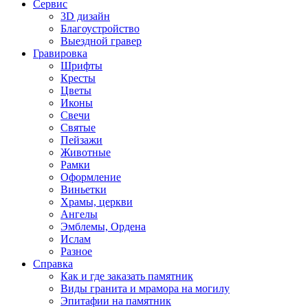
Сервис
3D дизайн
Благоустройство
Выездной гравер
Гравировка
Шрифты
Кресты
Цветы
Иконы
Свечи
Святые
Пейзажи
Животные
Рамки
Оформление
Виньетки
Храмы, церкви
Ангелы
Эмблемы, Ордена
Ислам
Разное
Справка
Как и где заказать памятник
Виды гранита и мрамора на могилу
Эпитафии на памятник