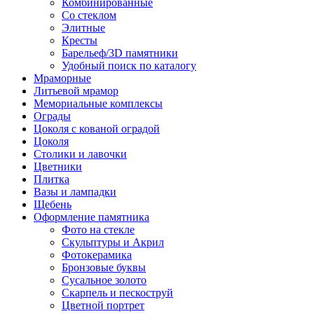
Комбинированные
Со стеклом
Элитные
Кресты
Барельеф/3D памятники
Удобный поиск по каталогу
Мраморные
Литьевой мрамор
Мемориальные комплексы
Ограды
Цоколя с кованой оградой
Цоколя
Столики и лавочки
Цветники
Плитка
Вазы и лампадки
Щебень
Оформление памятника
Фото на стекле
Скульптуры и Акрил
Фотокерамика
Бронзовые буквы
Сусальное золото
Скарпель и пескоструй
Цветной портрет