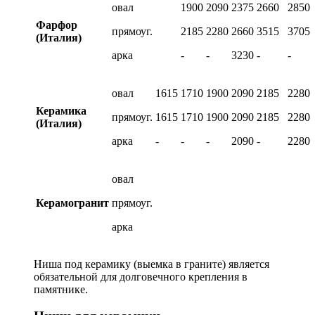
овал
1900
2090
2375
2660
2850
Фарфор
прямоуг.
2185
2280
2660
3515
3705
(Италия)
арка
-
-
3230
-
-
овал
1615
1710
1900
2090
2185
2280
Керамика
прямоуг.
1615
1710
1900
2090
2185
2280
(Италия)
арка
-
-
-
2090
-
2280
овал
Керамогранит
прямоуг.
арка
Ниша под керамику (выемка в граните) является
обязательной для долговечного крепления в
памятнике.