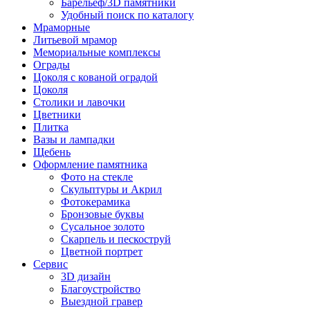
Барельеф/3D памятники
Удобный поиск по каталогу
Мраморные
Литьевой мрамор
Мемориальные комплексы
Ограды
Цоколя с кованой оградой
Цоколя
Столики и лавочки
Цветники
Плитка
Вазы и лампадки
Щебень
Оформление памятника
Фото на стекле
Скульптуры и Акрил
Фотокерамика
Бронзовые буквы
Сусальное золото
Скарпель и пескоструй
Цветной портрет
Сервис
3D дизайн
Благоустройство
Выездной гравер