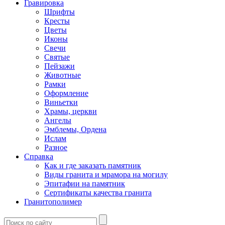
Гравировка
Шрифты
Кресты
Цветы
Иконы
Свечи
Святые
Пейзажи
Животные
Рамки
Оформление
Виньетки
Храмы, церкви
Ангелы
Эмблемы, Ордена
Ислам
Разное
Справка
Как и где заказать памятник
Виды гранита и мрамора на могилу
Эпитафии на памятник
Сертификаты качества гранита
Гранитополимер